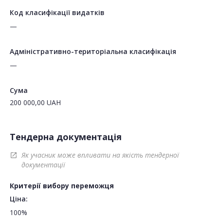
Код класифікації видатків
—
Адміністративно-територіальна класифікація
—
Сума
200 000,00
UAH
Тендерна документація
Як учасник може впливати на якість тендерної
open_in_new
документації
Критерії вибору переможця
Ціна:
100%