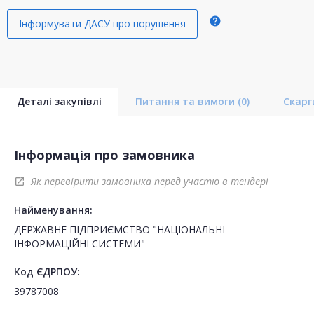
help
Інформувати ДАСУ про порушення
Деталі закупівлі
Питання та вимоги
(0)
Скар
Інформація про замовника
Як перевірити замовника перед участю в тендері
open_in_new
Найменування:
ДЕРЖАВНЕ ПІДПРИЄМСТВО "НАЦІОНАЛЬНІ
ІНФОРМАЦІЙНІ СИСТЕМИ"
Код ЄДРПОУ:
39787008