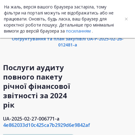
На жаль, версія вашого браузера застаріла, тому
UA
ENG
фільтри на порталі можуть не відображатись або не
працювати. Оновіть, будь ласка, ваш браузер для
коректної роботи пошуку. Детальніше про мінімальні
Інформація про закупівлю
вимоги до версій браузера за
посиланням
.
Обгрунтування та план закупівлі UA-P-2025-02-26-
012481-a
Послуги аудиту
повного пакету
річної фінансової
звітності за 2024
рік
UA-2025-02-27-006771-a
4e862033d10c425ca7b2929d6e9842af