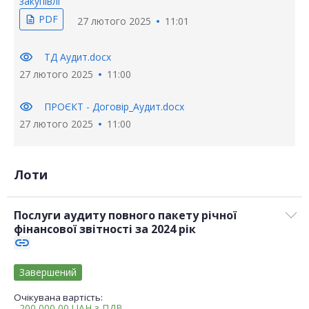
закупівлі
PDF
description
27 лютого 2025
11:01
visibility
ТД Аудит.docx
27 лютого 2025
11:00
visibility
ПРОЄКТ - Договір_Аудит.docx
27 лютого 2025
11:00
Лоти
Послуги аудиту повного пакету річної
фінансової звітності за 2024 рік
link
Завершений
Очікувана вартість:
200 000,00
UAH
з ПДВ