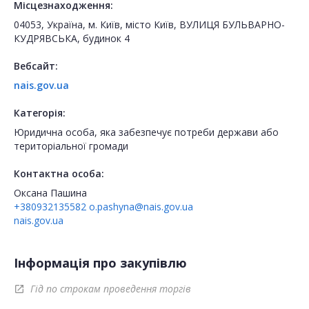
Місцезнаходження:
04053, Україна, м. Київ, місто Київ, ВУЛИЦЯ БУЛЬВАРНО-
КУДРЯВСЬКА, будинок 4
Вебсайт:
nais.gov.ua
Категорія:
Юридична особа, яка забезпечує потреби держави або
територіальної громади
Контактна особа:
Оксана Пашина
+380932135582
o.pashyna@nais.gov.ua
nais.gov.ua
Інформація про закупівлю
Гід по строкам проведення торгів
open_in_new