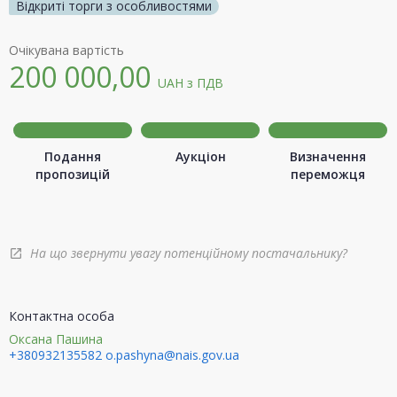
Відкриті торги з особливостями
Очікувана вартість
200 000,00
UAH
з ПДВ
Подання
Аукціон
Визначення
пропозицій
переможця
На що звернути увагу потенційному постачальнику?
open_in_new
Контактна особа
Оксана Пашина
+380932135582
o.pashyna@nais.gov.ua