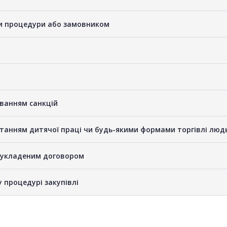
ами процедури або замовником
уванням санкцій
станням дитячої праці чи будь-якими формами торгівлі люд
е укладеним договором
у процедурі закупівлі