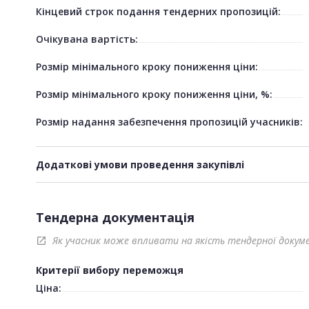
Кінцевий строк подання тендерних пропозицій:
Очікувана вартість:
Розмір мінімального кроку пониження ціни:
Розмір мінімального кроку пониження ціни, %:
Розмір надання забезпечення пропозицій учасників:
Додаткові умови проведення закупівлі
Тендерна документація
Як учасник може впливати на якість тендерної докум
open_in_new
Критерії вибору переможця
Ціна: