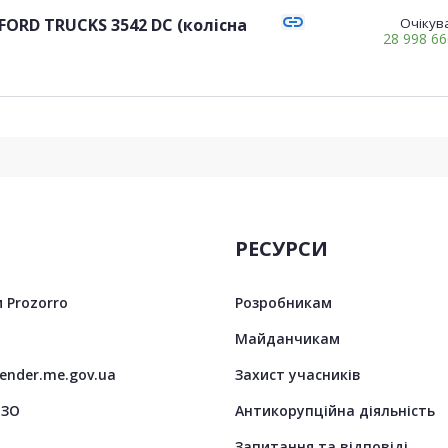
link
FORD TRUCKS 3542 DC (колісна
Очікува
28 998 6
РЕСУРСИ
 Prozorro
Розробникам
Майданчикам
tender.me.gov.ua
Захист учасників
ЦЗО
Антикорупційна діяльність
Запитання та відповіді