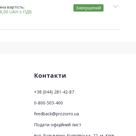
на вартість:
Завершений
66,00
UAH
з ПДВ
Контакти
+38 (044) 281-42-87
0-800-503-400
feedback@prozorro.ua
Подати офіційний лист
вул. Бульварно-Кудрявська, 22, м. Київ,