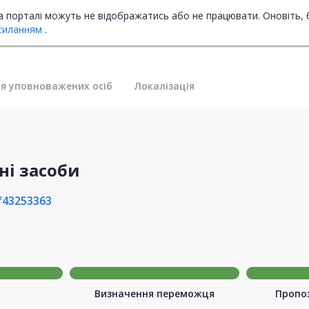
на порталі можуть не відображатись або не працювати. Оновіть, 
силанням
.
я уповноважених осіб
Локалізація
ні засоби
f43253363
Визначення переможця
Пропоз