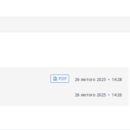
PDF
description
26 лютого 2025
14:28
26 лютого 2025
14:26