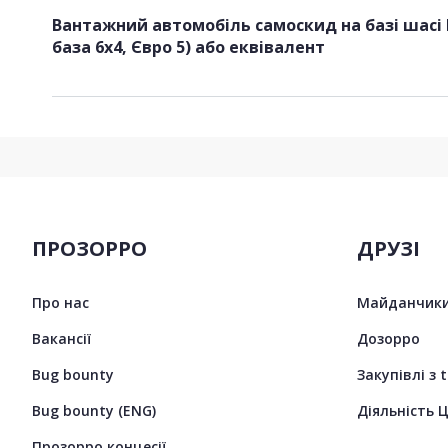
Вантажний автомобіль самоскид на базі шасі 
база 6х4, Євро 5) або еквівалент
ПРОЗОРРО
ДРУЗІ
Про нас
Майданчики
Вакансії
Дозорро
Bug bounty
Закупівлі з 
Bug bounty (ENG)
Діяльність 
Прозорро концесії