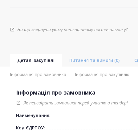
На що звернути увагу потенційному постачальнику?
open_in_new
Деталі закупівлі
Питання та вимоги
(0)
С
Інформація про замовника
Інформація про закупівлю
Інформація про замовника
Як перевірити замовника перед участю в тендері
open_in_new
Найменування:
Код ЄДРПОУ: