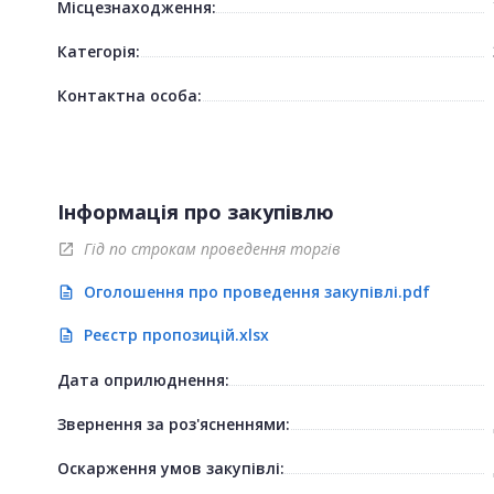
Місцезнаходження:
Категорія:
Контактна особа:
Інформація про закупівлю
Гід по строкам проведення торгів
open_in_new
Оголошення про проведення закупівлі.pdf
description
Реєстр пропозицій.xlsx
description
Дата оприлюднення:
Звернення за роз'ясненнями:
Оскарження умов закупівлі: