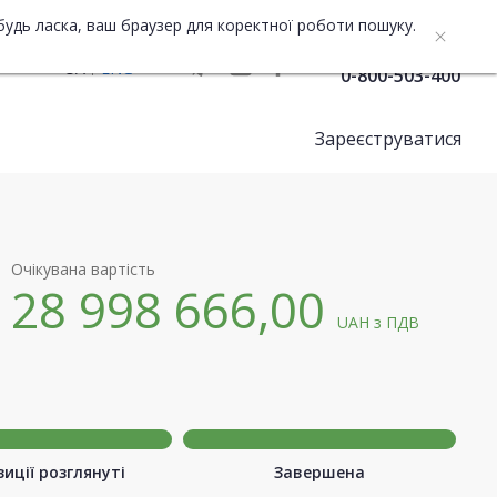
будь ласка, ваш браузер для коректної роботи пошуку.
Служба підтримки
UA
ENG
0-800-503-400
Зареєструватися
Очікувана вартість
28 998 666,00
UAH
з ПДВ
иції розглянуті
Завершена