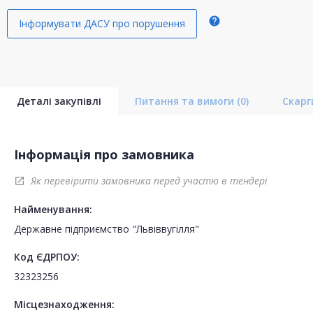
help
Інформувати ДАСУ про порушення
Деталі закупівлі
Питання та вимоги
(0)
Скар
Інформація про замовника
Як перевірити замовника перед участю в тендері
open_in_new
Найменування:
Державне підприємство "Львіввугілля"
Код ЄДРПОУ:
32323256
Місцезнаходження: