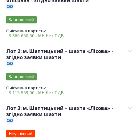
«Лісова» - згідно заявки шахти
link
Завершений
Очікувана вартість:
3 860 650,50
UAH
без ПДВ
Лот 2: м. Шептицький – шахта «Лісова» -
згідно заявки шахти
link
Завершений
Очікувана вартість:
3 115 959,00
UAH
без ПДВ
Лот 3: м. Шептицький – шахта «Лісова» -
згідно заявки шахти
link
Неуспішний