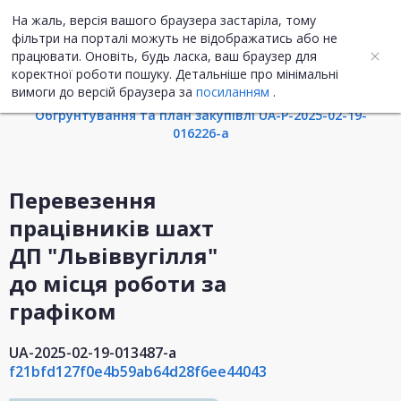
На жаль, версія вашого браузера застаріла, тому
UA
ENG
фільтри на порталі можуть не відображатись або не
працювати. Оновіть, будь ласка, ваш браузер для
коректної роботи пошуку. Детальніше про мінімальні
Інформація про закупівлю
вимоги до версій браузера за
посиланням
.
Обгрунтування та план закупівлі UA-P-2025-02-19-
016226-a
Перевезення
працівників шахт
ДП "Львіввугілля"
до місця роботи за
графіком
UA-2025-02-19-013487-a
f21bfd127f0e4b59ab64d28f6ee44043