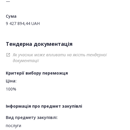
—
Сума
9 427 894,44
UAH
Тендерна документація
Як учасник може впливати на якість тендерної
open_in_new
документації
Критерії вибору переможця
Ціна:
100%
Інформація про предмет закупівлі
Вид предмету закупівлі:
послуги