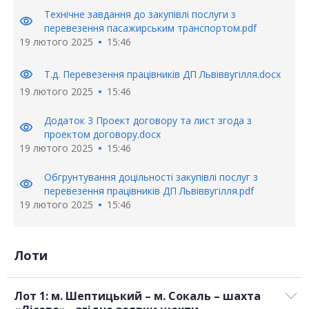
Технічне завдання до закупівлі послуги з
visibility
перевезення пасажирським транспортом.pdf
19 лютого 2025
15:46
visibility
Т.д. Перевезення працівників ДП Львіввугілля.docx
19 лютого 2025
15:46
Додаток 3 Проект договору та лист згода з
visibility
проектом договору.docx
19 лютого 2025
15:46
Обгрунтування доцільності закупівлі послуг з
visibility
перевезення працівників ДП Львіввугілля.pdf
19 лютого 2025
15:46
Лоти
Лот 1: м. Шептицький – м. Сокаль – шахта