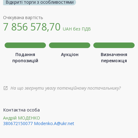
Відкриті торги з особливостями
Очікувана вартість
7 856 578,70
UAH
без ПДВ
Подання
Аукціон
Визначення
пропозицій
переможця
На що звернути увагу потенційному постачальнику?
open_in_new
Контактна особа
Андрій МОДЕНКО
380672150077
Modenko.A@ukr.net