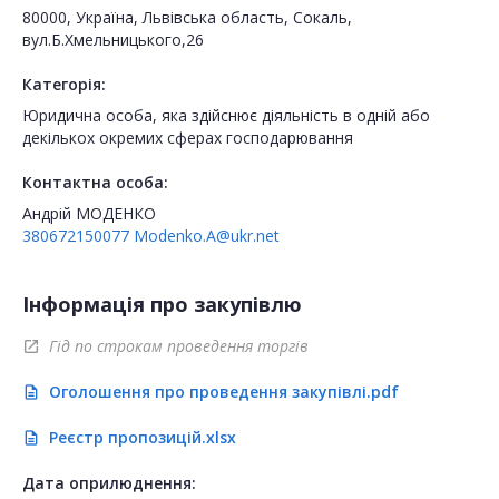
80000, Україна, Львівська область, Сокаль,
вул.Б.Хмельницького,26
Категорія:
Юридична особа, яка здійснює діяльність в одній або
декількох окремих сферах господарювання
Контактна особа:
Андрій МОДЕНКО
380672150077
Modenko.A@ukr.net
Інформація про закупівлю
Гід по строкам проведення торгів
open_in_new
Оголошення про проведення закупівлі.pdf
description
Реєстр пропозицій.xlsx
description
Дата оприлюднення: