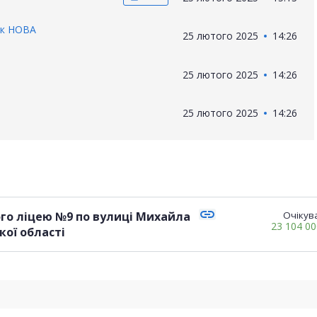
ок НОВА
25 лютого 2025
14:26
25 лютого 2025
14:26
25 лютого 2025
14:26
link
го ліцею №9 по вулиці Михайла
Очікува
23 104 0
кої області