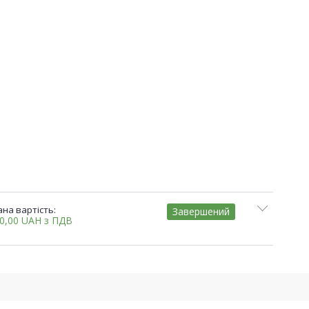
на вартість:
Завершений
00,00
UAH
з ПДВ