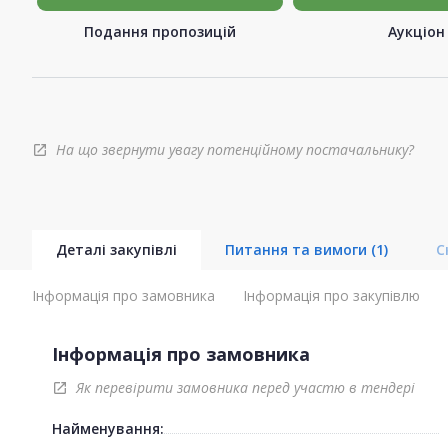
Подання пропозицій
Аукціон
На що звернути увагу потенційному постачальнику?
open_in_new
Деталі закупівлі
Питання та вимоги
(1)
С
Інформація про замовника
Інформація про закупівлю
Інформація про замовника
Як перевірити замовника перед участю в тендері
open_in_new
Найменування: