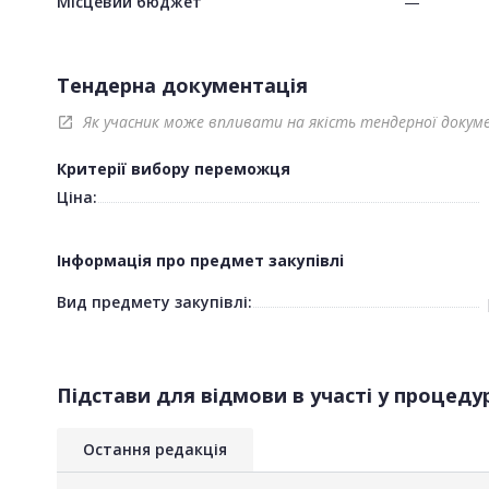
Місцевий бюджет
—
Тендерна документація
Як учасник може впливати на якість тендерної докум
open_in_new
Критерії вибору переможця
Ціна:
Інформація про предмет закупівлі
Вид предмету закупівлі:
Підстави для відмови в участі у процедур
Остання редакція