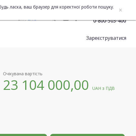
будь ласка, ваш браузер для коректної роботи пошуку.
Служба підтримки
UA
ENG
0-800-503-400
Зареєструватися
Очікувана вартість
23 104 000,00
UAH
з ПДВ