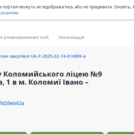
на порталі можуть не відображатись або не працювати. Оновіть, 
силанням
.
я уповноважених осіб
Локалізація
лан закупівлі UA-P-2025-02-14-014969-a
у Коломийського ліцею №9
 1 в м. Коломиї Івано –
7d20eb62a