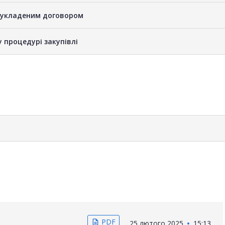
е укладеним договором
у процедурі закупівлі
PDF
description
25 лютого 2025
15:13