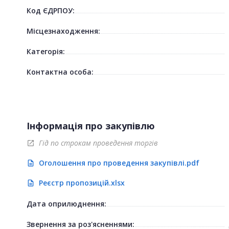
Код ЄДРПОУ:
Місцезнаходження:
Категорія:
Контактна особа:
Інформація про закупівлю
Гід по строкам проведення торгів
open_in_new
Оголошення про проведення закупівлі.pdf
description
Реєстр пропозицій.xlsx
description
Дата оприлюднення:
Звернення за роз'ясненнями: