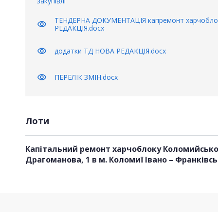
закупівлі
ТЕНДЕРНА ДОКУМЕНТАЦІЯ капремонт харчобл
visibility
РЕДАКЦІЯ.docx
visibility
додатки ТД НОВА РЕДАКЦІЯ.docx
visibility
ПЕРЕЛІК ЗМІН.docx
Лоти
Капітальний ремонт харчоблоку Коломийсько
Драгоманова, 1 в м. Коломиї Івано – Франківсь