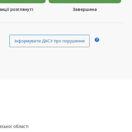
иції розглянуті
Завершена
help
Інформувати ДАСУ про порушення
вської області