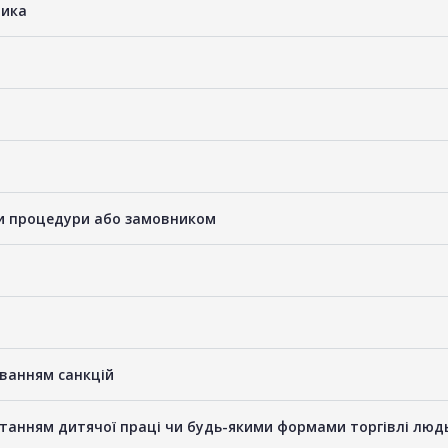
ника
ами процедури або замовником
уванням санкцій
станням дитячої праці чи будь-якими формами торгівлі люд