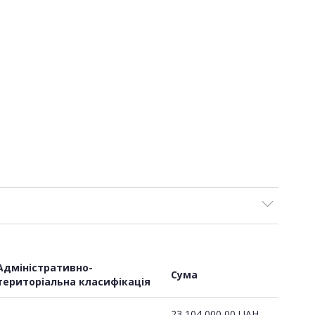
Адміністративно-
Сума
територіальна класифікація
23 104 000,00
UAH