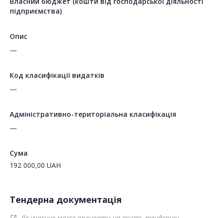
Власний бюджет (кошти від господарської діяльності
підприємства)
Опис
—
Код класифікації видатків
—
Адміністративно-територіальна класифікація
—
Сума
192 000,00
UAH
Тендерна документація
Як учасник може впливати на якість тендерної