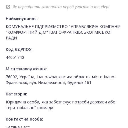
Як перевірити замовника перед участю в тендері
open_in_new
Найменування:
КОМУНАЛЬНЕ ПІДПРИЄМСТВО "УПРАВЛЯЮЧА КОМПАНІЯ
"КОМФОРТНИЙ ДІМ" ІВАНО-ФРАНКІВСЬКОЇ МІСЬКОЇ
РАДИ
Код ЄДРПОУ:
44051740
Місцезнаходження:
76002, Україна, Івано-Франківська область, місто Івано-
Франківськ, вул. Незалежності, будинок 161
Категорія:
Юридична особа, яка забезпечує потреби держави або
територіальної громади
Контактна особа:
Тетяна Сасс