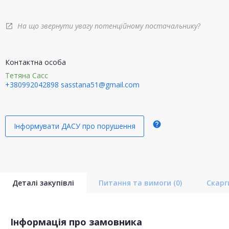
На що звернути увагу потенційному постачальнику?
open_in_new
Контактна особа
Тетяна Сасс
+380992042898
sasstana51@gmail.com
help
Інформувати ДАСУ про порушення
Деталі закупівлі
Питання та вимоги
(0)
Скар
Інформація про замовника