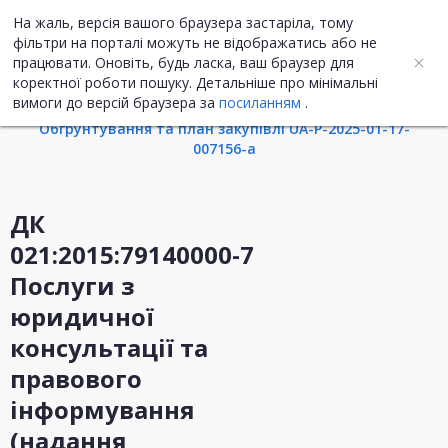
На жаль, версія вашого браузера застаріла, тому
UA
ENG
фільтри на порталі можуть не відображатись або не
працювати. Оновіть, будь ласка, ваш браузер для
коректної роботи пошуку. Детальніше про мінімальні
Інформація про закупівлю
вимоги до версій браузера за
посиланням
.
Обгрунтування та план закупівлі UA-P-2025-01-17-
007156-a
ДК
021:2015:79140000-7
Послуги з
юридичної
консультації та
правового
інформування
(надання