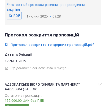
Електронний протокол рішення про проведення
закупівлі
PDF
description
17 січня 2025
09:28
Протокол розкриття пропозицій
Протокол розкриття тендерних пропозицій.pdf
description
Дата публікації
17 січня 2025
Що робити після перемоги в аукціоні
open_in_new
АДВОКАТСЬКЕ БЮРО "ЖИЛЯК ТА ПАРТНЕРИ"
#42735604 (UA-EDR)
Остаточна пропозиція:
192 000,00
UAH
без ПДВ