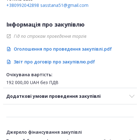
+380992042898
sasstana51@gmail.com
Інформація про закупівлю
Гід по строкам проведення торгів
open_in_new
Оголошення про проведення закупівлі.pdf
description
Звіт про договір про закупівлю.pdf
description
Очікувана вартість:
192 000,00
UAH
без ПДВ
Додаткові умови проведення закупівлі
Джерело фінансування закупівлі