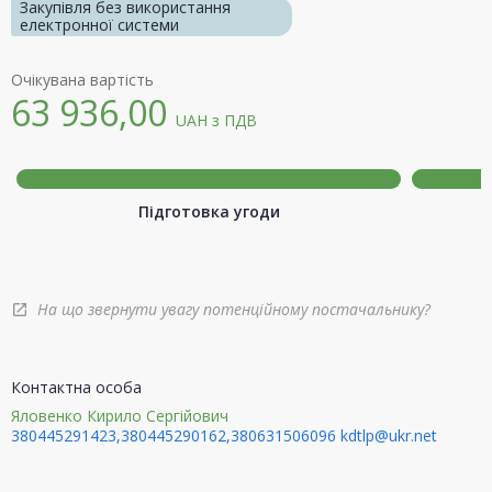
Закупівля без використання
електронної системи
Очікувана вартість
63 936,00
UAH
з ПДВ
Підготовка угоди
На що звернути увагу потенційному постачальнику?
open_in_new
Контактна особа
Яловенко Кирило Сергійович
380445291423,380445290162,380631506096
kdtlp@ukr.net