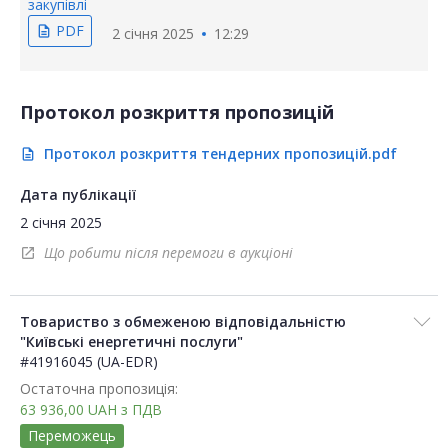
закупівлі
PDF
description
2 січня 2025
12:29
Протокол розкриття пропозицій
Протокол розкриття тендерних пропозицій.pdf
description
Дата публікації
2 січня 2025
Що робити після перемоги в аукціоні
open_in_new
Товариство з обмеженою відповідальністю
"Київські енергетичні послуги"
#41916045 (UA-EDR)
Остаточна пропозиція:
63 936,00
UAH
з ПДВ
Переможець