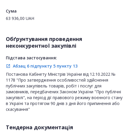
Сума
63 936,00
UAH
Обґрунтування проведення
неконкурентної закупівлі
Підстава застосування:
Абзац 6 підпункту 5 пункту 13
open_in_new
Постанова Кабінету Міністрів України від 12.10.2022 №
1178 "Про затвердження особливостей здійснення
публічних закупівель товарів, робіт і послуг для
замовників, передбачених Законом України "Про публічні
закупівлі", на період дії правового режиму воєнного стану
в Україні та протягом 90 днів з дня його припинення або
скасування"
Тендерна документація