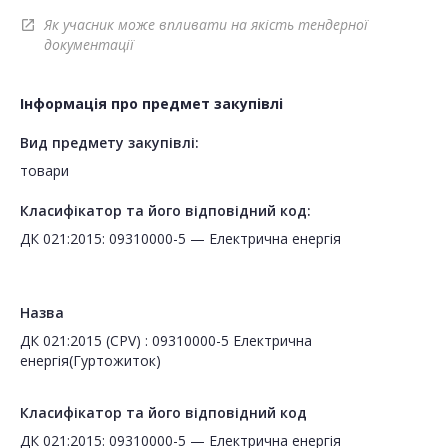
Як учасник може впливати на якість тендерної
open_in_new
документації
Інформація про предмет закупівлі
Вид предмету закупівлі:
товари
Класифікатор та його відповідний код:
ДК 021:2015: 09310000-5 — Електрична енергія
Назва
ДК 021:2015 (CPV) : 09310000-5 Електрична
енергія(Гуртожиток)
Класифікатор та його відповідний код
ДК 021:2015: 09310000-5 — Електрична енергія