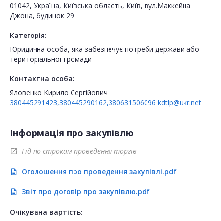
01042, Україна, Київська область, Київ, вул.Маккейна
Джона, будинок 29
Категорія:
Юридична особа, яка забезпечує потреби держави або
територіальної громади
Контактна особа:
Яловенко Кирило Сергійович
380445291423,380445290162,380631506096
kdtlp@ukr.net
Інформація про закупівлю
Гід по строкам проведення торгів
open_in_new
Оголошення про проведення закупівлі.pdf
description
Звіт про договір про закупівлю.pdf
description
Очікувана вартість: