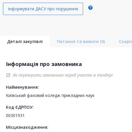
help
Інформувати ДАСУ про порушення
Деталі закупівлі
Питання та вимоги
(0)
Скар
Інформація про замовника
Як перевірити замовника перед участю в тендері
open_in_new
Найменування:
Київський фаховий коледж прикладних наук
Код ЄДРПОУ:
00301931
Місцезнаходження: