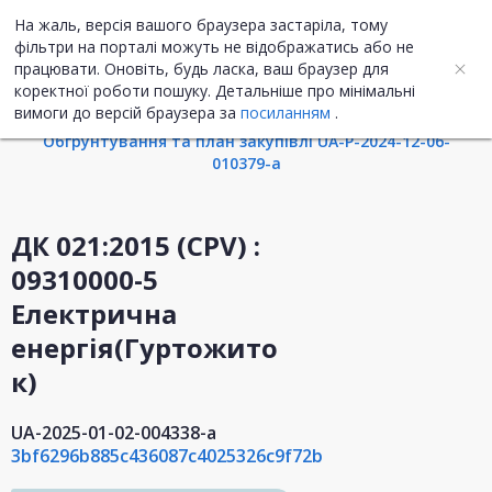
На жаль, версія вашого браузера застаріла, тому
UA
ENG
фільтри на порталі можуть не відображатись або не
працювати. Оновіть, будь ласка, ваш браузер для
коректної роботи пошуку. Детальніше про мінімальні
Інформація про закупівлю
вимоги до версій браузера за
посиланням
.
Обгрунтування та план закупівлі UA-P-2024-12-06-
010379-a
ДК 021:2015 (CPV) :
09310000-5
Електрична
енергія(Гуртожито
к)
UA-2025-01-02-004338-a
3bf6296b885c436087c4025326c9f72b