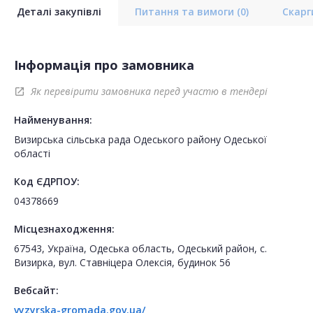
Деталі закупівлі
Питання та вимоги
(0)
Скар
Інформація про замовника
Як перевірити замовника перед участю в тендері
open_in_new
Найменування:
Визирська сільська рада Одеського району Одеської
області
Код ЄДРПОУ:
04378669
Місцезнаходження:
67543, Україна, Одеська область, Одеський район, с.
Визирка, вул. Ставніцера Олексія, будинок 56
Вебсайт:
vyzyrska-gromada.gov.ua/