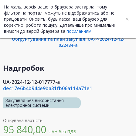
На жаль, версія вашого браузера застаріла, тому
UA
EN
фільтри на порталі можуть не відображатись або не
працювати. Оновіть, будь ласка, ваш браузер для
коректної роботи пошуку. Детальніше про мінімальні
Інформація про закупівлю
вимоги до версій браузера за
посиланням
.
Обгрунтування та план закупівлі UA-P-2024-12-12-
022484-a
Надгробок
UA-2024-12-12-017777-a
dec17e6b4b944e9ba31fb06a114a71e1
Закупівля без використання
електронної системи
Очікувана вартість
95 840,00
UAH
без ПДВ