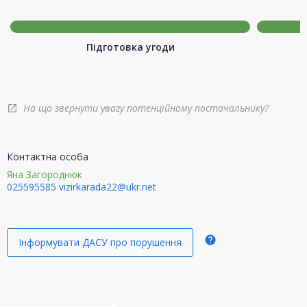
Підготовка угоди
На що звернути увагу потенційному постачальнику?
open_in_new
Контактна особа
Яна Загороднюк
025595585
vizirkarada22@ukr.net
help
Інформувати ДАСУ про порушення