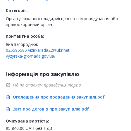
Категорія:
Орган державної влади, місцевого самоврядування або
правоохоронний орган
Контактна особа:
Яна Загороднюк
025595585
vizirkarada22@ukr.net
vyzyrska-gromada.gov.ua/
Інформація про закупівлю
Гід по строкам проведення торгів
open_in_new
Оголошення про проведення закупівлі.pdf
description
Звіт про договір про закупівлю.pdf
description
Очікувана вартість:
95 840,00
UAH
без ПДВ