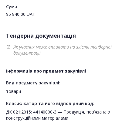
Сума
95 840,00
UAH
Тендерна документація
Як учасник може впливати на якість тендерної
open_in_new
документації
Інформація про предмет закупівлі
Вид предмету закупівлі:
товари
Класифікатор та його відповідний код:
ДК 021:2015: 44140000-3 — Продукція, пов’язана з
конструкційними матеріалами