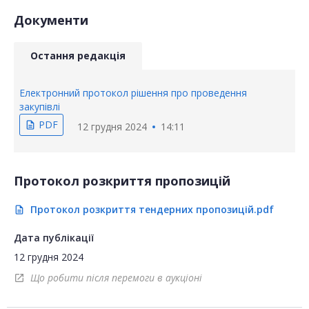
Документи
Остання редакція
Електронний протокол рішення про проведення
закупівлі
PDF
description
12 грудня 2024
14:11
Протокол розкриття пропозицій
Протокол розкриття тендерних пропозицій.pdf
description
Дата публікації
12 грудня 2024
Що робити після перемоги в аукціоні
open_in_new