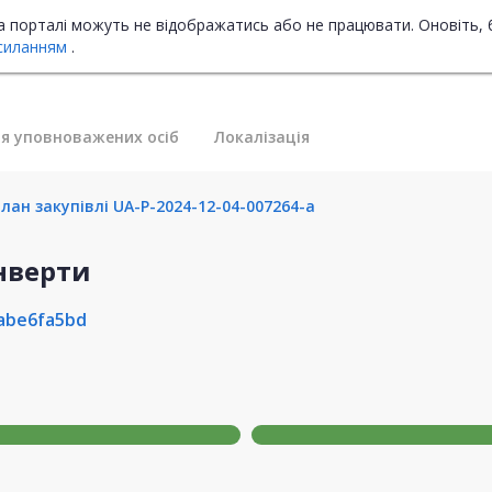
на порталі можуть не відображатись або не працювати. Оновіть, 
силанням
.
я уповноважених осіб
Локалізація
лан закупівлі UA-P-2024-12-04-007264-a
нверти
abe6fa5bd