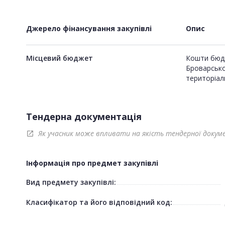
Джерело фінансування закупівлі
Опис
Місцевий бюджет
Кошти бюд
Броварсько
територіал
Тендерна документація
Як учасник може впливати на якість тендерної докум
open_in_new
Інформація про предмет закупівлі
Вид предмету закупівлі:
Класифікатор та його відповідний код: