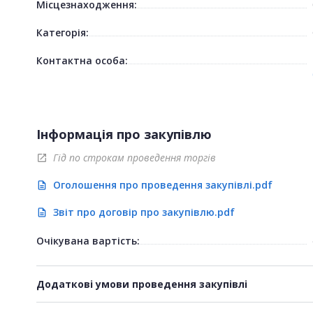
Місцезнаходження:
Категорія:
Контактна особа:
Інформація про закупівлю
Гід по строкам проведення торгів
open_in_new
Оголошення про проведення закупівлі.pdf
description
Звіт про договір про закупівлю.pdf
description
Очікувана вартість:
Додаткові умови проведення закупівлі