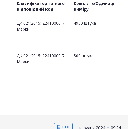
Класифікатор та його
Кількість/Одиниці
відповідний код
виміру
ДК 021:2015: 22410000-7 —
4950 штука
Марки
ДК 021:2015: 22410000-7 —
500 штука
Марки
PDF
description
4 грудня 2024
09:24