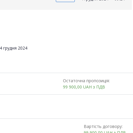
4 грудня 2024
Остаточна пропозиція:
99 900,00
UAH
з ПДВ
Вартість договору:
99 900,00
UAH
з ПДВ