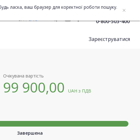
будь ласка, ваш браузер для коректної роботи пошуку.
Служба підтримки
UA
ENG
0-800-503-400
Зареєструватися
Очікувана вартість
99 900,00
UAH
з ПДВ
Завершена