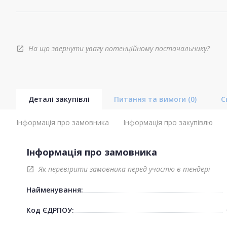
На що звернути увагу потенційному постачальнику?
open_in_new
Деталі закупівлі
Питання та вимоги
(0)
С
Інформація про замовника
Інформація про закупівлю
Інформація про замовника
Як перевірити замовника перед участю в тендері
open_in_new
Найменування:
Код ЄДРПОУ: