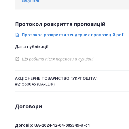
закупівлі
Протокол розкриття пропозицій
Протокол розкриття тендерних пропозицій.pdf
description
Дата публікації
Що робити після перемоги в аукціоні
open_in_new
АКЦІОНЕРНЕ ТОВАРИСТВО "УКРПОШТА"
#21560045 (UA-EDR)
Договори
Договір: UA-2024-12-04-005549-a-c1