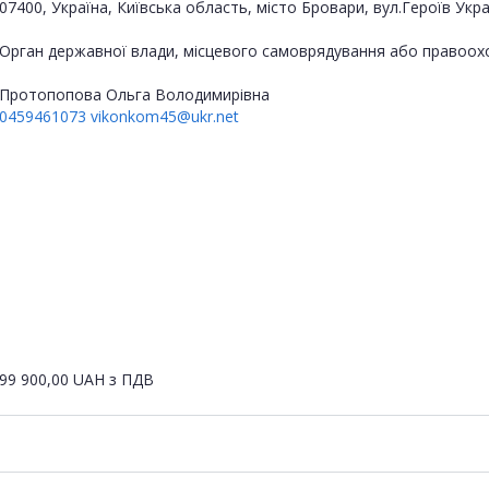
07400, Україна, Київська область, місто Бровари, вул.Героїв Укра
Орган державної влади, місцевого самоврядування або правоох
Протопопова Ольга Володимирівна
0459461073
vikonkom45@ukr.net
99 900,00
UAH
з ПДВ