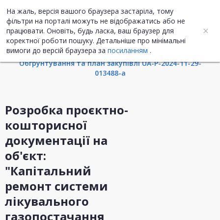
На жаль, версія вашого браузера застаріла, тому
UA
ENG
фільтри на порталі можуть не відображатись або не
працювати. Оновіть, будь ласка, ваш браузер для
коректної роботи пошуку. Детальніше про мінімальні
Інформація про закупівлю
вимоги до версій браузера за
посиланням
.
Обгрунтування та план закупівлі UA-P-2024-11-29-
013488-a
Розробка проєктно-
кошторисної
документації на
об'єкт:
"Капітальний
ремонт системи
лікувального
газопостачання