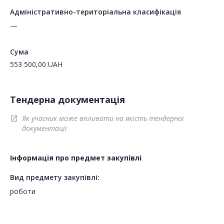
Адміністративно-територіальна класифікація
—
Сума
553 500,00
UAH
Тендерна документація
Як учасник може впливати на якість тендерної
open_in_new
документації
Інформація про предмет закупівлі
Вид предмету закупівлі:
роботи