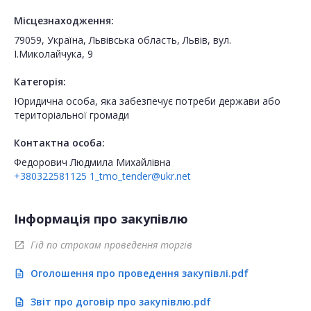
Місцезнаходження:
79059, Україна, Львівська область, Львів, вул.
І.Миколайчука, 9
Категорія:
Юридична особа, яка забезпечує потреби держави або
територіальної громади
Контактна особа:
Федорович Людмила Михайлівна
+380322581125
1_tmo_tender@ukr.net
Інформація про закупівлю
Гід по строкам проведення торгів
open_in_new
Оголошення про проведення закупівлі.pdf
description
Звіт про договір про закупівлю.pdf
description