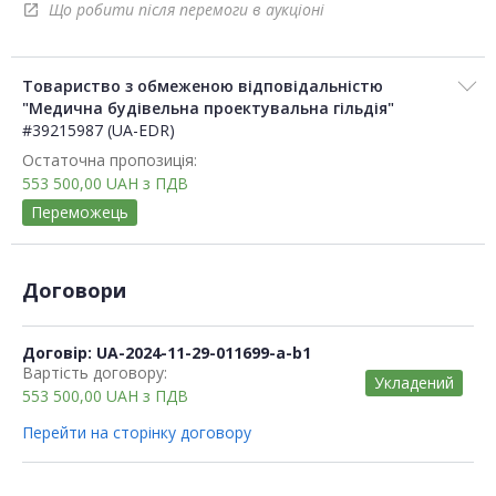
Що робити після перемоги в аукціоні
open_in_new
Товариство з обмеженою відповідальністю
"Медична будівельна проектувальна гільдія"
#39215987 (UA-EDR)
Остаточна пропозиція:
553 500,00
UAH
з ПДВ
Переможець
Договори
Договір: UA-2024-11-29-011699-a-b1
Вартість договору:
Укладений
553 500,00
UAH
з ПДВ
Перейти на сторінку договору