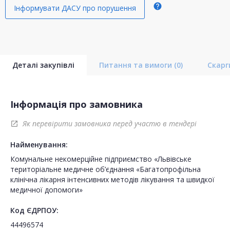
help
Інформувати ДАСУ про порушення
Деталі закупівлі
Питання та вимоги
(0)
Скар
Інформація про замовника
Як перевірити замовника перед участю в тендері
open_in_new
Найменування:
Комунальне некомерційне підприємство «Львівське
територіальне медичне об’єднання «Багатопрофільна
клінічна лікарня інтенсивних методів лікування та швидкої
медичної допомоги»
Код ЄДРПОУ:
44496574