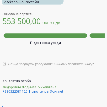
електронної системи
Очікувана вартість
553 500,00
UAH
з ПДВ
Підготовка угоди
На що звернути увагу потенційному постачальнику?
open_in_new
Контактна особа
Федорович Людмила Михайлівна
+380322581125
1_tmo_tender@ukr.net