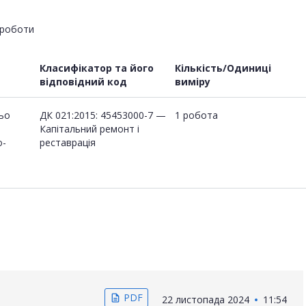
роботи
Класифікатор та його
Кількість/Одиниці
відповідний код
виміру
ьо
ДК 021:2015: 45453000-7 —
1 робота
Капітальний ремонт і
о-
реставрація
PDF
description
22 листопада 2024
11:54