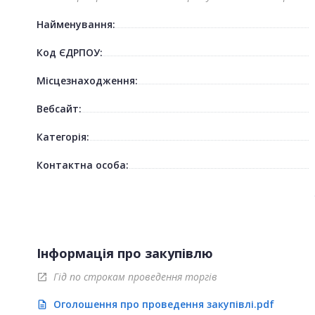
Найменування:
Код ЄДРПОУ:
Місцезнаходження:
Вебсайт:
Категорія:
Контактна особа:
Інформація про закупівлю
Гід по строкам проведення торгів
open_in_new
Оголошення про проведення закупівлі.pdf
description