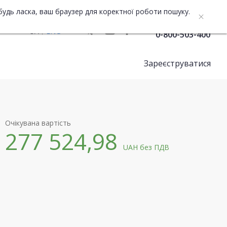
будь ласка, ваш браузер для коректної роботи пошуку.
Служба підтримки
UA
ENG
0-800-503-400
Зареєструватися
Очікувана вартість
277 524,98
UAH
без ПДВ