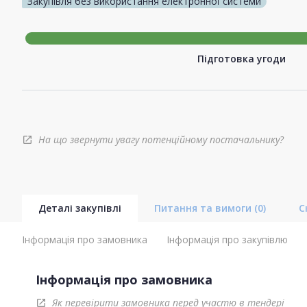
Закупівля без використання електронної системи
Підготовка угоди
На що звернути увагу потенційному постачальнику?
open_in_new
Деталі закупівлі
Питання та вимоги
(0)
С
Інформація про замовника
Інформація про закупівлю
Інформація про замовника
Як перевірити замовника перед участю в тендері
open_in_new