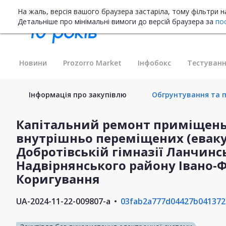
На жаль, версія вашого браузера застаріла, тому фільтри 
Детальніше про мінімальні вимоги до версій браузера за
по
Новини
Prozorro Market
Інфобокс
Тестуванн
Інформація про закупівлю
Обгрунтування та п
Капітальний ремонт приміщень
внутрішньо переміщених (еваку
Добротівській гімназії Ланчинс
Надвірнянського району Івано-Ф
Коригування
UA-2024-11-22-009807-a
03fab2a777d04427b041372