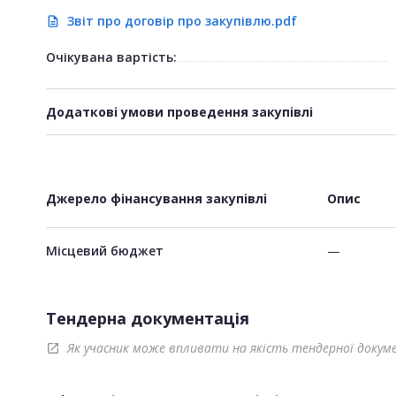
Звіт про договір про закупівлю.pdf
description
Очікувана вартість:
Додаткові умови проведення закупівлі
Джерело фінансування закупівлі
Опис
Місцевий бюджет
—
Тендерна документація
Як учасник може впливати на якість тендерної докум
open_in_new