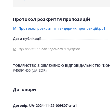
Протокол розкриття пропозицій
Протокол розкриття тендерних пропозицій.pdf
description
Дата публікації
Що робити після перемоги в аукціоні
open_in_new
ТОВАРИСТВО З ОБМЕЖЕНОЮ ВІДПОВІДАЛЬНІСТЮ "КО
#40391455 (UA-EDR)
Договори
Договір: UA-2024-11-22-009807-a-a1