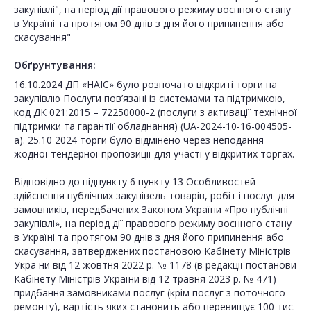
закупівлі", на період дії правового режиму воєнного стану
в Україні та протягом 90 днів з дня його припинення або
скасування"
Обґрунтування:
16.10.2024 ДП «НАІС» було розпочато відкриті торги на
закупівлю Послуги пов’язані із системами та підтримкою,
код ДК 021:2015 – 72250000-2 (послуги з активації технічної
підтримки та гарантії обладнання) (UA-2024-10-16-004505-
a). 25.10 2024 торги було відмінено через неподання
жодної тендерної пропозиції для участі у відкритих торгах.
Відповідно до підпункту 6 пункту 13 Особливостей
здійснення публічних закупівель товарів, робіт і послуг для
замовників, передбачених Законом України «Про публічні
закупівлі», на період дії правового режиму воєнного стану
в Україні та протягом 90 днів з дня його припинення або
скасування, затверджених постановою Кабінету Міністрів
України від 12 жовтня 2022 р. № 1178 (в редакції постанови
Кабінету Міністрів України від 12 травня 2023 р. № 471)
придбання замовниками послуг (крім послуг з поточного
ремонту), вартість яких становить або перевищує 100 тис.