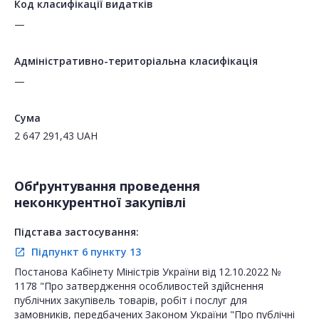
Код класифікації видатків
—
Адміністративно-територіальна класифікація
—
Сума
2 647 291,43
UAH
Обґрунтування проведення
неконкурентної закупівлі
Підстава застосування:
Підпункт 6 пункту 13
open_in_new
Постанова Кабінету Міністрів України від 12.10.2022 №
1178 "Про затвердження особливостей здійснення
публічних закупівель товарів, робіт і послуг для
замовників, передбачених Законом України "Про публічні