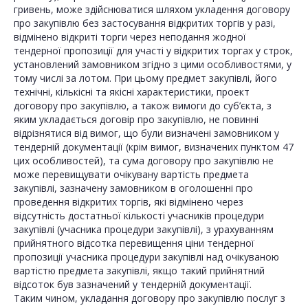
гривень, може здійснюватися шляхом укладення договору
про закупівлю без застосування відкритих торгів у разі,
відмінено відкриті торги через неподання жодної
тендерної пропозиції для участі у відкритих торгах у строк,
установлений замовником згідно з цими особливостями, у
тому числі за лотом. При цьому предмет закупівлі, його
технічні, кількісні та якісні характеристики, проект
договору про закупівлю, а також вимоги до суб’єкта, з
яким укладається договір про закупівлю, не повинні
відрізнятися від вимог, що були визначені замовником у
тендерній документації (крім вимог, визначених пунктом 47
цих особливостей), та сума договору про закупівлю не
може перевищувати очікувану вартість предмета
закупівлі, зазначену замовником в оголошенні про
проведення відкритих торгів, які відмінено через
відсутність достатньої кількості учасників процедури
закупівлі (учасника процедури закупівлі), з урахуванням
прийнятного відсотка перевищення ціни тендерної
пропозиції учасника процедури закупівлі над очікуваною
вартістю предмета закупівлі, якщо такий прийнятний
відсоток був зазначений у тендерній документації.
Таким чином, укладання договору про закупівлю послуг з