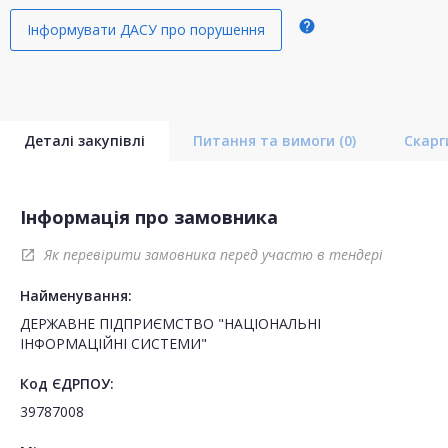
help
Інформувати ДАСУ про порушення
Деталі закупівлі
Питання та вимоги
(0)
Скар
Інформація про замовника
Як перевірити замовника перед участю в тендері
open_in_new
Найменування:
ДЕРЖАВНЕ ПІДПРИЄМСТВО "НАЦІОНАЛЬНІ
ІНФОРМАЦІЙНІ СИСТЕМИ"
Код ЄДРПОУ:
39787008