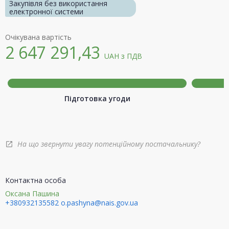
Закупівля без використання
електронної системи
Очікувана вартість
2 647 291,43
UAH
з ПДВ
Підготовка угоди
На що звернути увагу потенційному постачальнику?
open_in_new
Контактна особа
Оксана Пашина
+380932135582
o.pashyna@nais.gov.ua