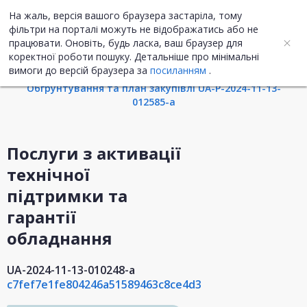
На жаль, версія вашого браузера застаріла, тому
UA
ENG
фільтри на порталі можуть не відображатись або не
працювати. Оновіть, будь ласка, ваш браузер для
коректної роботи пошуку. Детальніше про мінімальні
Інформація про закупівлю
вимоги до версій браузера за
посиланням
.
Обгрунтування та план закупівлі UA-P-2024-11-13-
012585-a
Послуги з активації
технічної
підтримки та
гарантії
обладнання
UA-2024-11-13-010248-a
c7fef7e1fe804246a51589463c8ce4d3