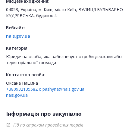
Місцезнаходження:
04053, Україна, м. Київ, місто Київ, ВУЛИЦЯ БУЛЬВАРНО-
КУДРЯВСЬКА, будинок 4
Вебсайт:
nais.gov.ua
Категорія:
Юридична особа, яка забезпечує потреби держави або
територіальної громади
Контактна особа:
Оксана Пашина
+380932135582
o.pashyna@nais.gov.ua
nais.gov.ua
Інформація про закупівлю
Гід по строкам проведення торгів
open_in_new