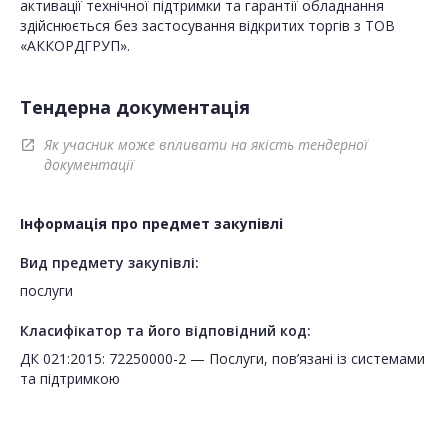
активації технічної підтримки та гарантії обладнання
здійснюється без застосування відкритих торгів з ТОВ
«АККОРДГРУП».
Тендерна документація
Як учасник може впливати на якість тендерної
open_in_new
документації
Інформація про предмет закупівлі
Вид предмету закупівлі:
послуги
Класифікатор та його відповідний код:
ДК 021:2015: 72250000-2 — Послуги, пов’язані із системами
та підтримкою