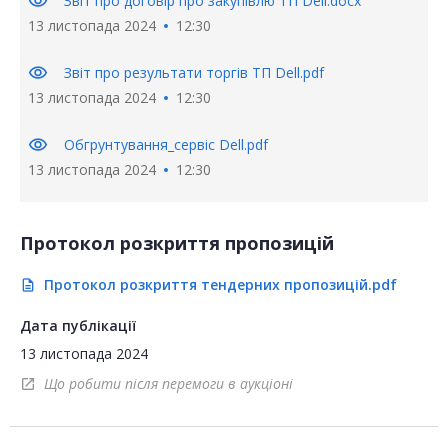
visibility
Звіт про договір про закупівлю ТП Dell.docx
13 листопада 2024
12:30
visibility
Звіт про результати торгів ТП Dell.pdf
13 листопада 2024
12:30
visibility
Обгрунтування_сервіс Dell.pdf
13 листопада 2024
12:30
Протокол розкриття пропозицій
Протокол розкриття тендерних пропозицій.pdf
description
Дата публікації
13 листопада 2024
Що робити після перемоги в аукціоні
open_in_new