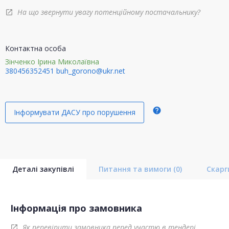
На що звернути увагу потенційному постачальнику?
open_in_new
Контактна особа
Зінченко Ірина Миколаївна
380456352451
buh_gorono@ukr.net
help
Інформувати ДАСУ про порушення
Деталі закупівлі
Питання та вимоги
(0)
Скар
Інформація про замовника
Як перевірити замовника перед участю в тендері
open_in_new