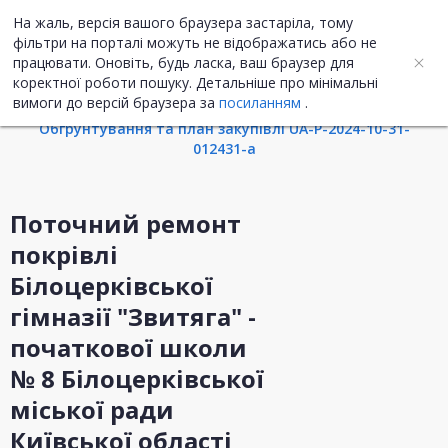
На жаль, версія вашого браузера застаріла, тому
UA
ENG
фільтри на порталі можуть не відображатись або не
працювати. Оновіть, будь ласка, ваш браузер для
коректної роботи пошуку. Детальніше про мінімальні
Інформація про закупівлю
вимоги до версій браузера за
посиланням
.
Обгрунтування та план закупівлі UA-P-2024-10-31-
012431-a
Поточний ремонт
покрівлі
Білоцерківської
гімназії "Звитяга" -
початкової школи
№ 8 Білоцерківської
міської ради
Київської області