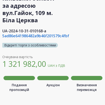
за адресою
вул.Гайок, 109 м.
Біла Церква
UA-2024-10-31-010168-a
5ad86e641986482a9b46f201579c4fbf
Відкриті торги з особливостями
Очікувана вартість
1 321 982,00
UAH
з ПДВ
Подання
Аукціон
Визначення
пропозицій
переможця