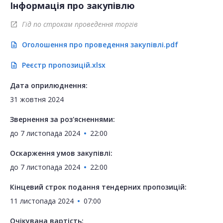
Інформація про закупівлю
Гід по строкам проведення торгів
open_in_new
Оголошення про проведення закупівлі.pdf
description
Реєстр пропозицій.xlsx
description
Дата оприлюднення:
31 жовтня 2024
Звернення за роз'ясненнями:
до
7 листопада 2024
22:00
Оскарження умов закупівлі:
до
7 листопада 2024
22:00
Кінцевий строк подання тендерних пропозицій:
11 листопада 2024
07:00
Очікувана вартість: