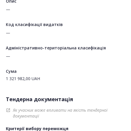
Опис
—
Код класифікації видатків
—
Адміністративно-територіальна класифікація
—
Сума
1 321 982,00
UAH
Тендерна документація
Як учасник може впливати на якість тендерної
open_in_new
документації
Критерії вибору переможця