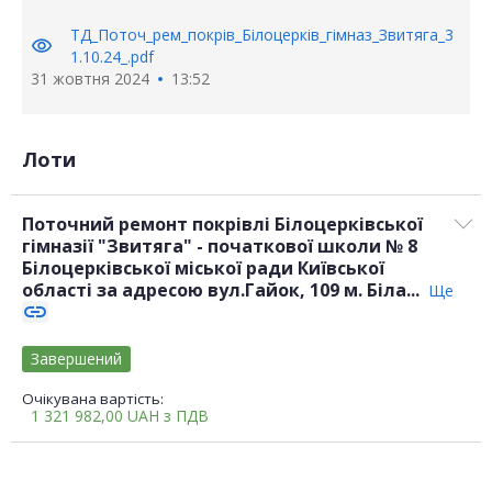
ТД_Поточ_рем_покрів_Білоцерків_гімназ_Звитяга_3
visibility
1.10.24_.pdf
31 жовтня 2024
13:52
Лоти
Поточний ремонт покрівлі Білоцерківської
гімназії "Звитяга" - початкової школи № 8
Білоцерківської міської ради Київської
області за адресою вул.Гайок, 109 м. Біла...
Ще
link
Завершений
Очікувана вартість:
1 321 982,00
UAH
з ПДВ