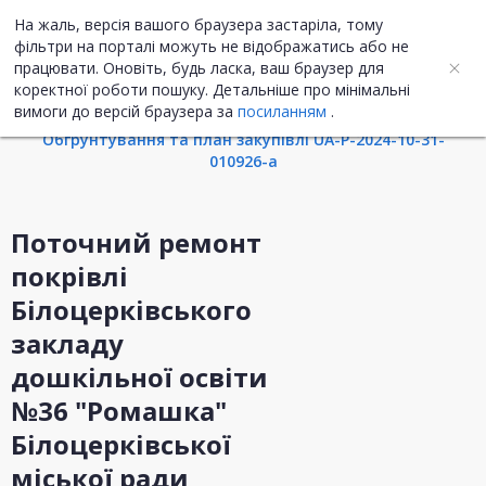
На жаль, версія вашого браузера застаріла, тому
UA
ENG
фільтри на порталі можуть не відображатись або не
працювати. Оновіть, будь ласка, ваш браузер для
коректної роботи пошуку. Детальніше про мінімальні
Інформація про закупівлю
вимоги до версій браузера за
посиланням
.
Обгрунтування та план закупівлі UA-P-2024-10-31-
010926-a
Поточний ремонт
покрівлі
Білоцерківського
закладу
дошкільної освіти
№36 "Ромашка"
Білоцерківської
міської ради