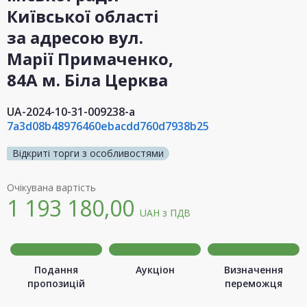
Київської області
за адресою вул.
Марії Примаченко,
84А м. Біла Церква
UA-2024-10-31-009238-a
7a3d08b48976460ebacdd760d7938b25
Відкриті торги з особливостями
Очікувана вартість
1 193 180,00
UAH
з ПДВ
Подання
Аукціон
Визначення
пропозицій
переможця