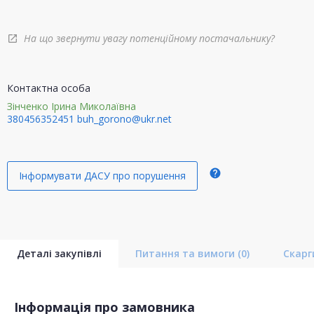
На що звернути увагу потенційному постачальнику?
open_in_new
Контактна особа
Зінченко Ірина Миколаївна
380456352451
buh_gorono@ukr.net
help
Інформувати ДАСУ про порушення
Деталі закупівлі
Питання та вимоги
(0)
Скар
Інформація про замовника