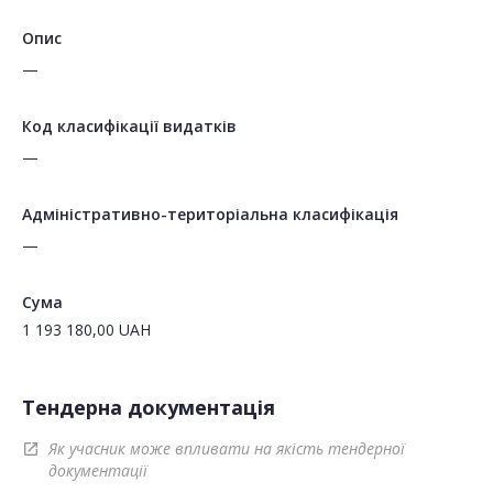
Опис
—
Код класифікації видатків
—
Адміністративно-територіальна класифікація
—
Сума
1 193 180,00
UAH
Тендерна документація
Як учасник може впливати на якість тендерної
open_in_new
документації