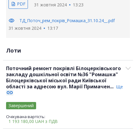
PDF
description
31 жовтня 2024
13:23
visibility
ТД_Поточ_рем_покрів_Ромашка_31.10.24__.pdf
31 жовтня 2024
13:17
Лоти
Поточний ремонт покрівлі Білоцерківського
закладу дошкільної освіти №36 "Ромашка"
Білоцерківської міської ради Київської
області за адресою вул. Марії Примачен...
Ще
link
Завершений
Очікувана вартість:
1 193 180,00
UAH
з ПДВ