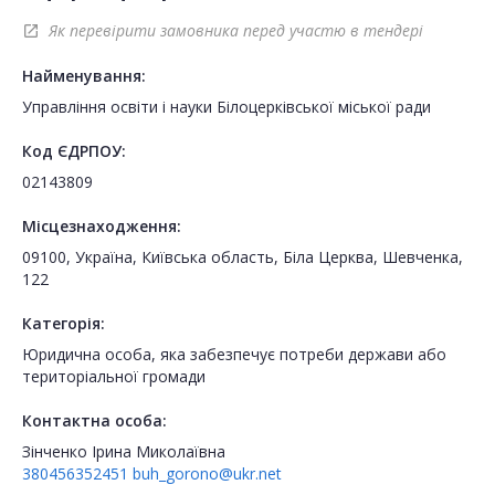
Як перевірити замовника перед участю в тендері
open_in_new
Найменування:
Управління освіти і науки Білоцерківської міської ради
Код ЄДРПОУ:
02143809
Місцезнаходження:
09100, Україна, Київська область, Біла Церква, Шевченка,
122
Категорія:
Юридична особа, яка забезпечує потреби держави або
територіальної громади
Контактна особа:
Зінченко Ірина Миколаївна
380456352451
buh_gorono@ukr.net