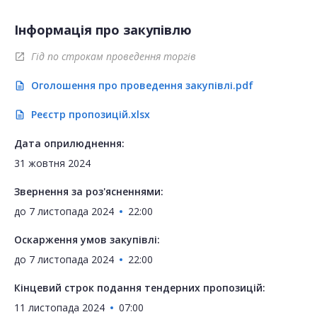
Інформація про закупівлю
Гід по строкам проведення торгів
open_in_new
Оголошення про проведення закупівлі.pdf
description
Реєстр пропозицій.xlsx
description
Дата оприлюднення:
31 жовтня 2024
Звернення за роз'ясненнями:
до
7 листопада 2024
22:00
Оскарження умов закупівлі:
до
7 листопада 2024
22:00
Кінцевий строк подання тендерних пропозицій:
11 листопада 2024
07:00