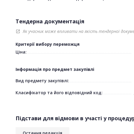
Тендерна документація
Як учасник може впливати на якість тендерної докум
open_in_new
Критерії вибору переможця
Ціна:
Інформація про предмет закупівлі
Вид предмету закупівлі:
Класифікатор та його відповідний код:
Підстави для відмови в участі у процедур
Остання редакція