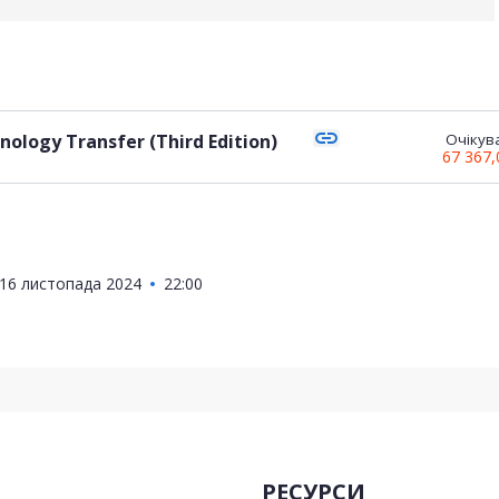
link
ology Transfer (Third Edition)
Очікува
67 367
16 листопада 2024
22:00
РЕСУРСИ