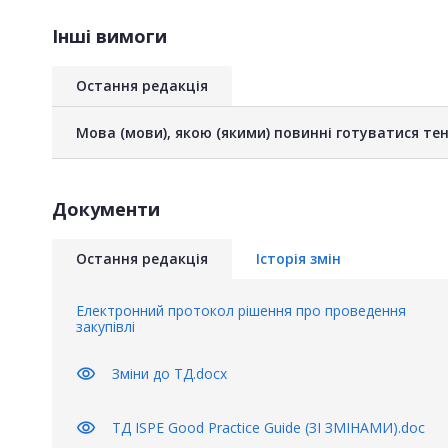
Інші вимоги
Остання редакція
Мова (мови), якою (якими) повинні готуватися тен
Документи
Остання редакція
Історія змін
Електронний протокол рішення про проведення
закупівлі
visibility
Зміни до ТД.docx
visibility
ТД ISPE Good Practice Guide (ЗІ ЗМІНАМИ).doc