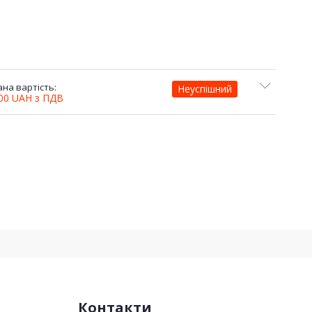
на вартість:
Неуспішний
,00
UAH
з ПДВ
Контакти