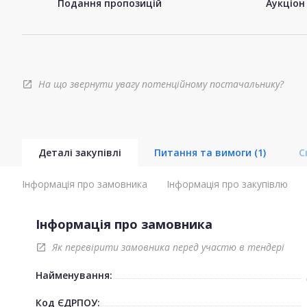
Подання пропозицій
Аукціон
На що звернути увагу потенційному постачальнику?
open_in_new
Деталі закупівлі
Питання та вимоги
(1)
С
Інформація про замовника
Інформація про закупівлю
Інформація про замовника
Як перевірити замовника перед участю в тендері
open_in_new
Найменування:
Код ЄДРПОУ: