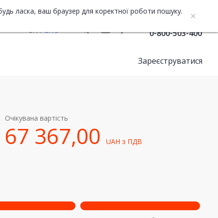
будь ласка, ваш браузер для коректної роботи пошуку.
Служба підтримки
UA
ENG
0-800-503-400
Зареєструватися
Очікувана вартість
67 367,00
UAH
з ПДВ