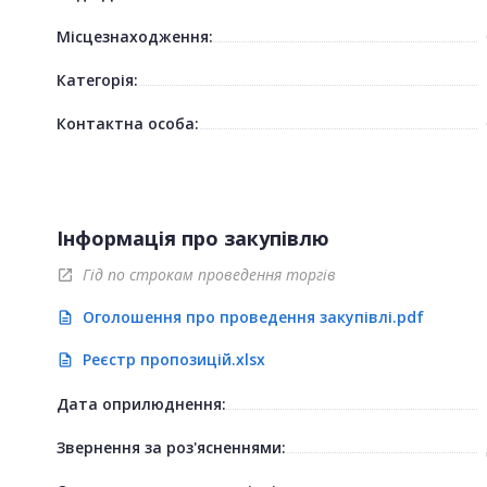
Місцезнаходження:
Категорія:
Контактна особа:
Інформація про закупівлю
Гід по строкам проведення торгів
open_in_new
Оголошення про проведення закупівлі.pdf
description
Реєстр пропозицій.xlsx
description
Дата оприлюднення:
Звернення за роз'ясненнями: