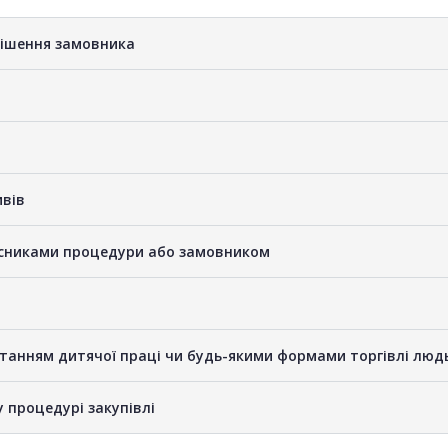
рішення замовника
ивів
часниками процедури або замовником
станням дитячої праці чи будь-якими формами торгівлі люд
у процедурі закупівлі