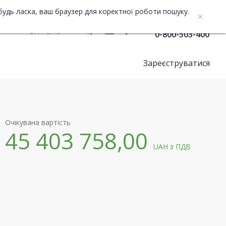
будь ласка, ваш браузер для коректної роботи пошуку.
Служба підтримки
UA
ENG
0-800-503-400
Зареєструватися
Очікувана вартість
45 403 758,00
UAH
з ПДВ