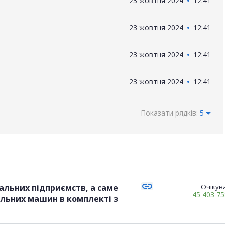
23 жовтня 2024
12:41
23 жовтня 2024
12:41
23 жовтня 2024
12:41
23 жовтня 2024
12:41
Показати рядків:
5
link
альних підприємств, а саме
Очікува
45 403 7
льних машин в комплекті з