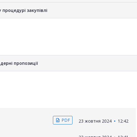
у процедурі закупівлі
дерні пропозиції
PDF
description
23 жовтня 2024
12:42