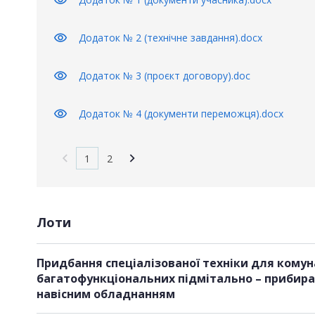
visibility
Додаток № 2 (технічне завдання).docx
visibility
Додаток № 3 (проєкт договору).doc
visibility
Додаток № 4 (документи переможця).docx
1
2
Лоти
Придбання спеціалізованої техніки для комун
багатофункціональних підмітально – прибира
навісним обладнанням