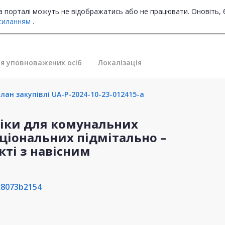
на порталі можуть не відображатись або не працювати. Оновіть, 
силанням
.
я уповноважених осіб
Локалізація
лан закупівлі UA-P-2024-10-23-012415-a
ніки для комунальних
ціональних підмітально –
ті з навісним
c8073b2154