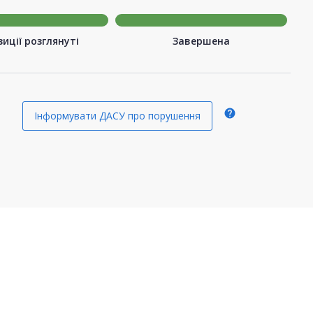
иції розглянуті
Завершена
help
Інформувати ДАСУ про порушення