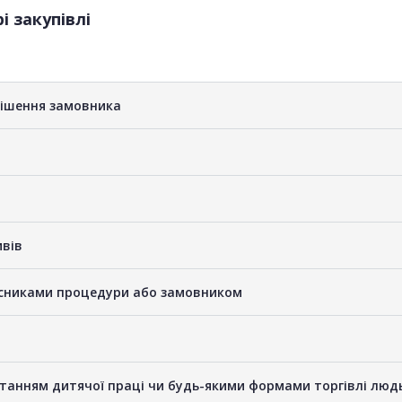
і закупівлі
рішення замовника
ивів
часниками процедури або замовником
станням дитячої праці чи будь-якими формами торгівлі люд