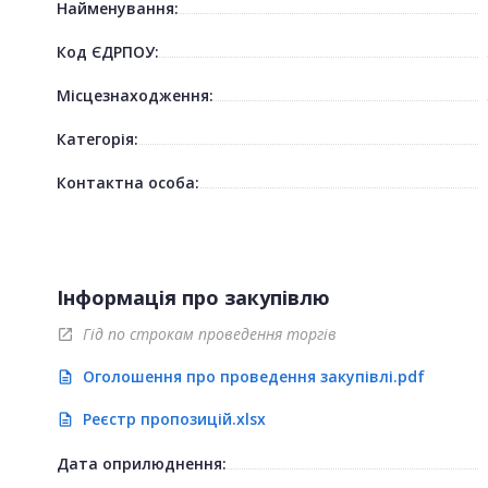
Найменування:
Код ЄДРПОУ:
Місцезнаходження:
Категорія:
Контактна особа:
Інформація про закупівлю
Гід по строкам проведення торгів
open_in_new
Оголошення про проведення закупівлі.pdf
description
Реєстр пропозицій.xlsx
description
Дата оприлюднення: