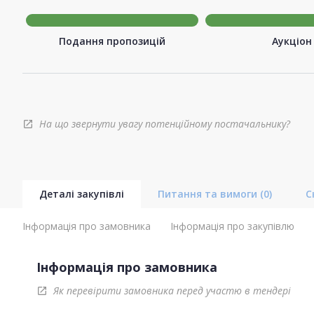
Подання пропозицій
Аукціон
На що звернути увагу потенційному постачальнику?
open_in_new
Деталі закупівлі
Питання та вимоги
(0)
С
Інформація про замовника
Інформація про закупівлю
Інформація про замовника
Як перевірити замовника перед участю в тендері
open_in_new