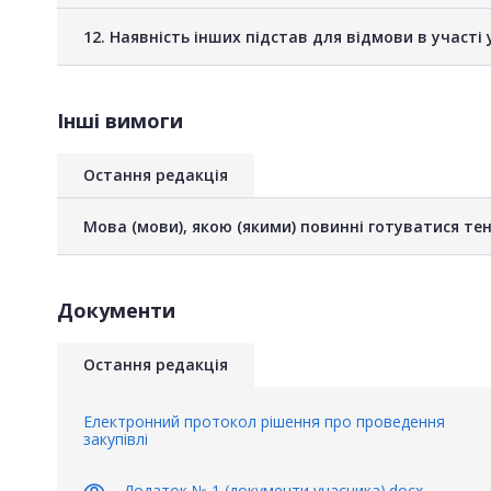
12. Наявність інших підстав для відмови в участі 
Інші вимоги
Остання редакція
Мова (мови), якою (якими) повинні готуватися тен
Документи
Остання редакція
Електронний протокол рішення про проведення
закупівлі
visibility
Додаток № 1 (документи учасника).docx