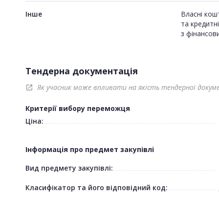
Інше
Власні кош
та кредитн
з фінансов
Тендерна документація
Як учасник може впливати на якість тендерної докум
open_in_new
Критерії вибору переможця
Ціна:
Інформація про предмет закупівлі
Вид предмету закупівлі:
Класифікатор та його відповідний код: