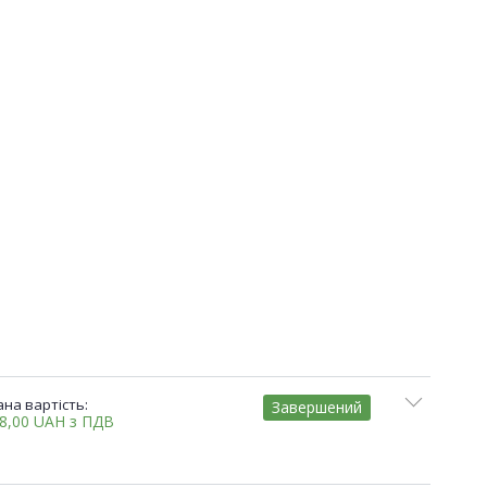
на вартість:
Завершений
58,00
UAH
з ПДВ