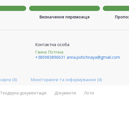
Визначення переможця
Пропоз
Контактна особа
Ганна Потічна
+380983896631
anna.potichnaya@gmail.com
карги
(0)
Моніторинги та інформування
(0)
Тендерна документація
Документи
Лоти