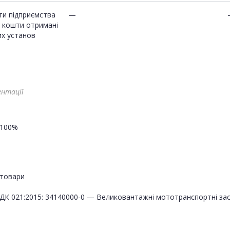
ти підприємства
—
і кошти отримані
их установ
ентації
100%
товари
ДК 021:2015: 34140000-0 — Великовантажні мототранспортні за