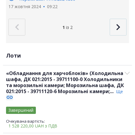
17 жовтня 2024
09:22
1
із 2
Лоти
«Обладнання для харчоблоків» (Холодильна
шафа, ДК 021:2015 - 39711100-0 Холодильники
та морозильні камери; Морозильна шафа, ДК
021:2015 - 39711120-6 Морозильні камери;...
Ще
link
Завершений
Очікувана вартість:
1 528 220,00
UAH
з ПДВ