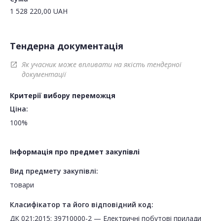
1 528 220,00
UAH
Тендерна документація
Як учасник може впливати на якість тендерної
open_in_new
документації
Критерії вибору переможця
Ціна:
100%
Інформація про предмет закупівлі
Вид предмету закупівлі:
товари
Класифікатор та його відповідний код:
ДК 021:2015: 39710000-2 — Електричні побутові прилади