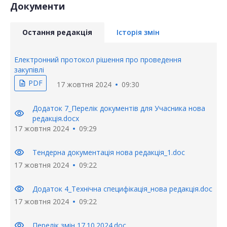
Документи
Остання редакція
Історія змін
Електронний протокол рішення про проведення
закупівлі
PDF
description
17 жовтня 2024
09:30
Додаток 7_Перелік документів для Учасника нова
visibility
редакція.docx
17 жовтня 2024
09:29
visibility
Тендерна документація нова редакція_1.doc
17 жовтня 2024
09:22
visibility
Додаток 4_Технічна специфікація_нова редакція.doc
17 жовтня 2024
09:22
visibility
Перелік змін 17.10.2024.doc