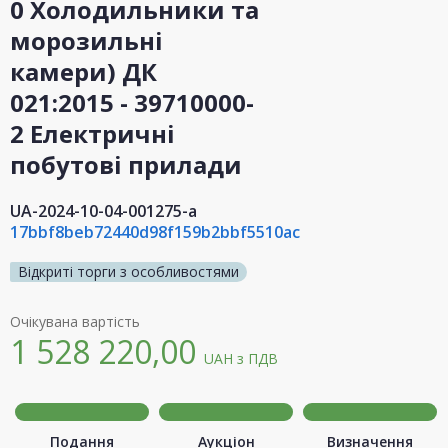
0 Холодильники та
морозильні
камери) ДК
021:2015 - 39710000-
2 Електричні
побутові прилади
UA-2024-10-04-001275-a
17bbf8beb72440d98f159b2bbf5510ac
Відкриті торги з особливостями
Очікувана вартість
1 528 220,00
UAH
з ПДВ
Подання
Аукціон
Визначення