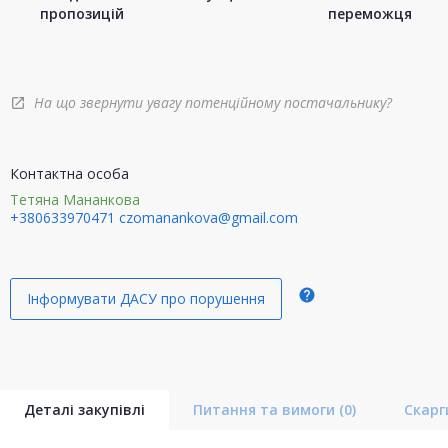
пропозицій
переможця
На що звернути увагу потенційному постачальнику?
open_in_new
Контактна особа
Тетяна Мананкова
+380633970471
czomanankova@gmail.com
help
Інформувати ДАСУ про порушення
Деталі закупівлі
Питання та вимоги
(0)
Скар