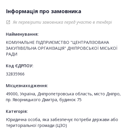
Інформація про замовника
Як перевірити замовника перед участю в тендері
open_in_new
Найменування:
КОМУНАЛЬНЕ ПІДПРИЄМСТВО "ЦЕНТРАЛІЗОВАНА
ЗАКУПІВЕЛЬНА ОРГАНІЗАЦІЯ" ДНІПРОВСЬКОЇ МІСЬКОЇ
РАДИ
Код ЄДРПОУ:
32835966
Місцезнаходження:
49000, Україна, Дніпропетровська область, місто Дніпро,
пр. Яворницького Дмитра, будинок 75
Категорія:
Юридична особа, яка забезпечує потреби держави або
територіальної громади (ЦЗО)