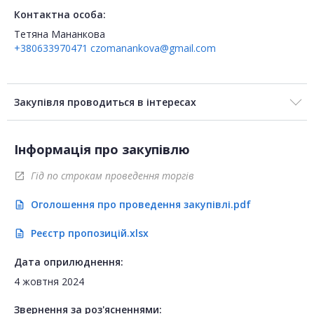
Контактна особа:
Тетяна Мананкова
+380633970471
czomanankova@gmail.com
Закупівля проводиться в інтересах
Інформація про закупівлю
Гід по строкам проведення торгів
open_in_new
Оголошення про проведення закупівлі.pdf
description
Реєстр пропозицій.xlsx
description
Дата оприлюднення:
4 жовтня 2024
Звернення за роз'ясненнями: