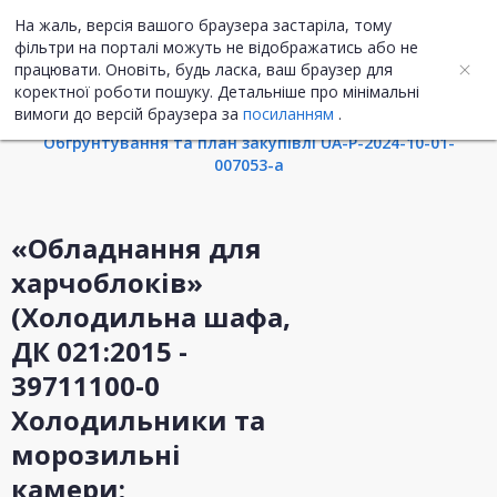
На жаль, версія вашого браузера застаріла, тому
UA
ENG
фільтри на порталі можуть не відображатись або не
працювати. Оновіть, будь ласка, ваш браузер для
коректної роботи пошуку. Детальніше про мінімальні
Інформація про закупівлю
вимоги до версій браузера за
посиланням
.
Обгрунтування та план закупівлі UA-P-2024-10-01-
007053-a
«Обладнання для
харчоблоків»
(Холодильна шафа,
ДК 021:2015 -
39711100-0
Холодильники та
морозильні
камери;