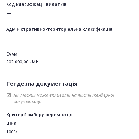
Код класифікації видатків
—
Адміністративно-територіальна класифікація
—
Сума
202 000,00
UAH
Тендерна документація
Як учасник може впливати на якість тендерної
open_in_new
документації
Критерії вибору переможця
Ціна:
100%