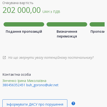
Очікувана вартість
202 000,00
UAH
з ПДВ
Подання пропозицій
Визначення
Пропозиц
переможця
На що звернути увагу потенційному постачальнику?
open_in_new
Контактна особа
Зінченко Ірина Миколаївна
380456352451
buh_gorono@ukr.net
help
Інформувати ДАСУ про порушення