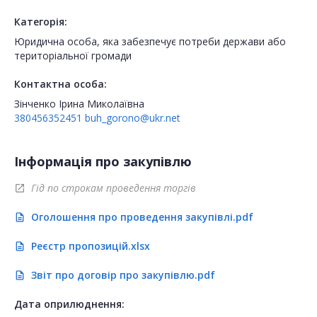
Категорія:
Юридична особа, яка забезпечує потреби держави або
територіальної громади
Контактна особа:
Зінченко Ірина Миколаївна
380456352451
buh_gorono@ukr.net
Інформація про закупівлю
Гід по строкам проведення торгів
open_in_new
Оголошення про проведення закупівлі.pdf
description
Реєстр пропозицій.xlsx
description
Звіт про договір про закупівлю.pdf
description
Дата оприлюднення: