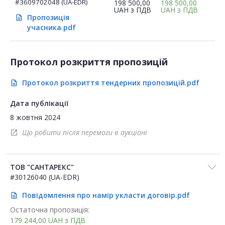
#3609702048 (UA-EDR)
198 500,00
198 500,00
UAH
з ПДВ
UAH
з ПДВ
Пропозиція
description
учасника.pdf
Протокол розкриття пропозицій
Протокол розкриття тендерних пропозицій.pdf
description
Дата публікації
8 жовтня 2024
Що робити після перемоги в аукціоні
open_in_new
ТОВ "САНТАРЕКС"
#30126040 (UA-EDR)
Повідомлення про намір укласти договір.pdf
description
Остаточна пропозиція:
179 244,00
UAH
з ПДВ