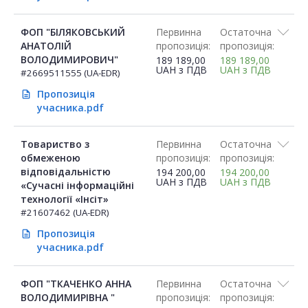
ФОП "БІЛЯКОВСЬКИЙ
Первинна
Остаточна
АНАТОЛІЙ
пропозиція:
пропозиція:
ВОЛОДИМИРОВИЧ"
189 189,00
189 189,00
UAH
з ПДВ
UAH
з ПДВ
#2669511555 (UA-EDR)
Пропозиція
description
учасника.pdf
Товариство з
Первинна
Остаточна
обмеженою
пропозиція:
пропозиція:
відповідальністю
194 200,00
194 200,00
UAH
з ПДВ
UAH
з ПДВ
«Сучасні інформаційні
технології «Інсіт»
#21607462 (UA-EDR)
Пропозиція
description
учасника.pdf
ФОП "ТКАЧЕНКО АННА
Первинна
Остаточна
ВОЛОДИМИРІВНА "
пропозиція:
пропозиція: