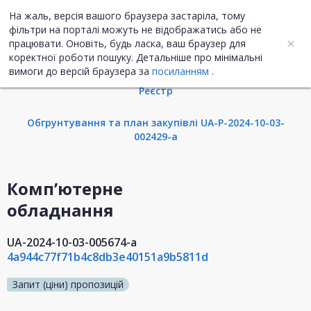
На жаль, версія вашого браузера застаріла, тому
UA
ENG
фільтри на порталі можуть не відображатись або не
працювати. Оновіть, будь ласка, ваш браузер для
коректної роботи пошуку. Детальніше про мінімальні
Інформація про закупівлю
вимоги до версій браузера за
посиланням
.
Реєстр
Обгрунтування та план закупівлі UA-P-2024-10-03-
002429-a
Комп’ютерне
обладнання
UA-2024-10-03-005674-a
4a944c77f71b4c8db3e40151a9b5811d
Запит (ціни) пропозицій