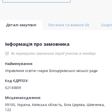
Деталі закупівлі
Питання та вимоги
(0)
Скар
Інформація про замовника
Як перевірити замовника перед участю в тендері
open_in_new
Найменування:
Управління освіти і науки Білоцерківської міської ради
Код ЄДРПОУ:
02143809
Місцезнаходження:
09100, Україна, Київська область, Біла Церква, Шевченка,
122