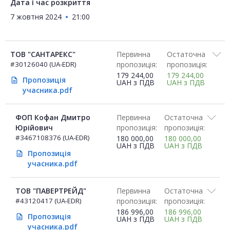
Дата і час розкриття
7 жовтня 2024
21:00
ТОВ "САНТАРЕКС"
Первинна
Остаточна
#30126040 (UA-EDR)
пропозиція:
пропозиція:
179 244,00
179 244,00
Пропозиція
description
UAH
з ПДВ
UAH
з ПДВ
учасника.pdf
ФОП Кофан Дмитро
Первинна
Остаточна
Юрійович
пропозиція:
пропозиція:
#3467108376 (UA-EDR)
180 000,00
180 000,00
UAH
з ПДВ
UAH
з ПДВ
Пропозиція
description
учасника.pdf
ТОВ "ПАВЕРТРЕЙД"
Первинна
Остаточна
#43120417 (UA-EDR)
пропозиція:
пропозиція:
186 996,00
186 996,00
Пропозиція
description
UAH
з ПДВ
UAH
з ПДВ
учасника.pdf