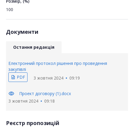
Розмір, (%)
100
Документи
Остання редакція
Електронний протокол рішення про проведення
закупівлі
PDF
description
3 жовтня 2024
09:19
visibility
Проект договору (1).docx
3 жовтня 2024
09:18
Реєстр пропозицій