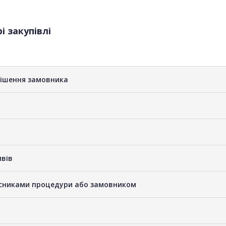
і закупівлі
рішення замовника
ивів
часниками процедури або замовником