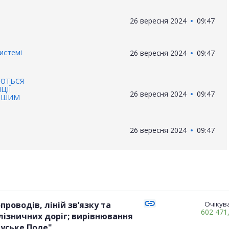
26 вересня 2024
09:47
истемі
26 вересня 2024
09:47
АЮТЬСЯ
ЦІЇ
26 вересня 2024
09:47
ІНШИМ
26 вересня 2024
09:47
link
проводів, ліній зв’язку та
Очікува
602 471
лізничних доріг; вирівнювання
Руське Поле"