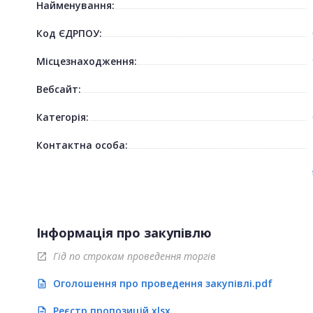
Найменування:
Код ЄДРПОУ:
Місцезнаходження:
Вебсайт:
Категорія:
Контактна особа:
Інформація про закупівлю
Гід по строкам проведення торгів
open_in_new
Оголошення про проведення закупівлі.pdf
description
Реєстр пропозицій.xlsx
description