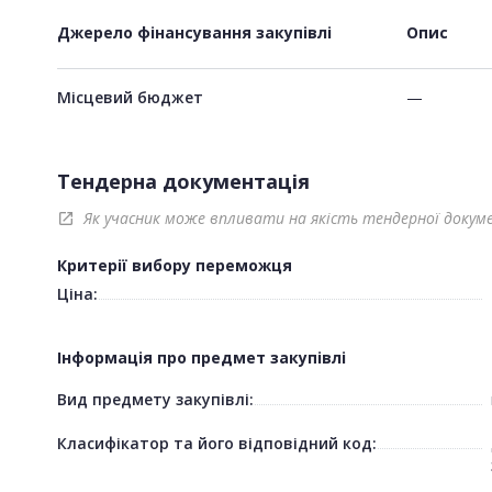
Джерело фінансування закупівлі
Опис
Місцевий бюджет
—
Тендерна документація
Як учасник може впливати на якість тендерної докум
open_in_new
Критерії вибору переможця
Ціна:
Інформація про предмет закупівлі
Вид предмету закупівлі:
Класифікатор та його відповідний код: