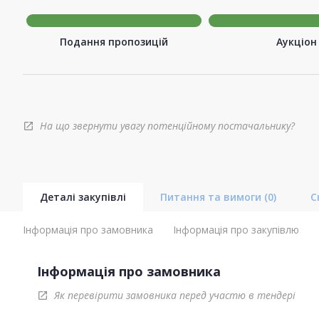
Подання пропозицій
Аукціон
На що звернути увагу потенційному постачальнику?
open_in_new
Деталі закупівлі
Питання та вимоги
(0)
С
Інформація про замовника
Інформація про закупівлю
Інформація про замовника
Як перевірити замовника перед участю в тендері
open_in_new