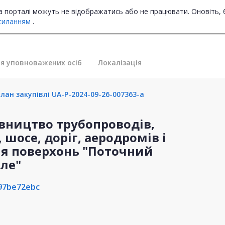
на порталі можуть не відображатись або не працювати. Оновіть, 
силанням
.
я уповноважених осіб
Локалізація
лан закупівлі UA-P-2024-09-26-007363-a
дівництво трубопроводів,
 шосе, доріг, аеродромів і
ня поверхонь "Поточний
оле"
97be72ebc