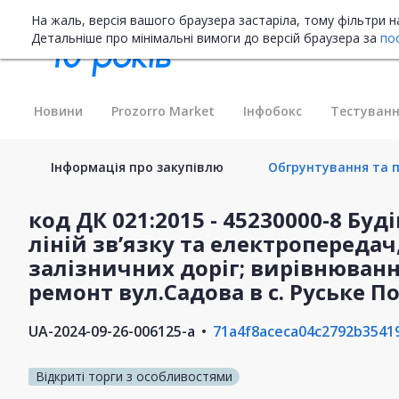
На жаль, версія вашого браузера застаріла, тому фільтри 
Детальніше про мінімальні вимоги до версій браузера за
по
Новини
Prozorro Market
Інфобокс
Тестуванн
Інформація про закупівлю
Обгрунтування та п
код ДК 021:2015 - 45230000-8 Бу
ліній зв’язку та електропередач,
залізничних доріг; вирівнюван
ремонт вул.Садова в с. Руське П
UA-2024-09-26-006125-a
71a4f8aceca04c2792b3541
Відкриті торги з особливостями