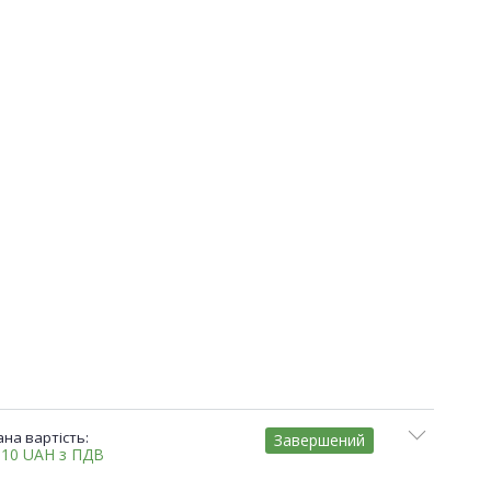
на вартість:
Завершений
,10
UAH
з ПДВ