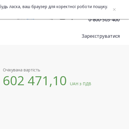
будь ласка, ваш браузер для коректної роботи пошуку.
Служба підтримки
UA
ENG
0-800-503-400
Зареєструватися
Очікувана вартість
602 471,10
UAH
з ПДВ