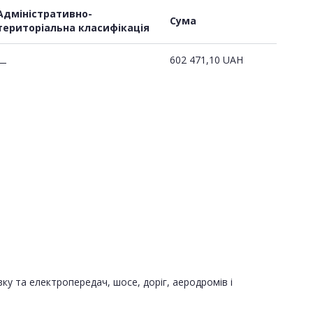
Адміністративно-
Сума
територіальна класифікація
602 471,10
UAH
—
зку та електропередач, шосе, доріг, аеродромів і