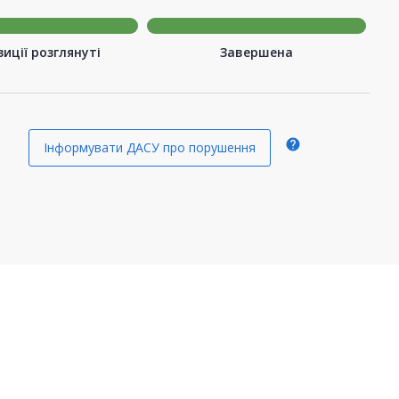
иції розглянуті
Завершена
help
Інформувати ДАСУ про порушення