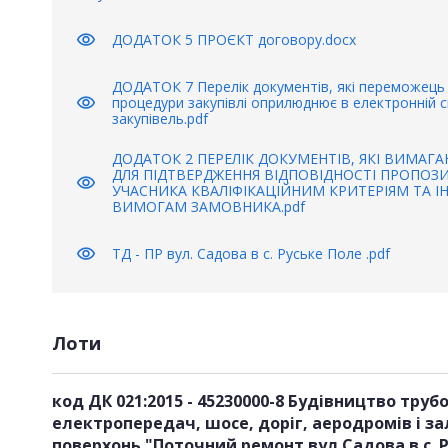
visibility
ДОДАТОК 5 ПРОЄКТ договору.docx
ДОДАТОК 7 Перелік документів, які переможець
visibility
процедури закупівлі оприлюднює в електронній с
закупівель.pdf
ДОДАТОК 2 ПЕРЕЛІК ДОКУМЕНТІВ, ЯКІ ВИМАГ
ДЛЯ ПІДТВЕРДЖЕННЯ ВІДПОВІДНОСТІ ПРОПОЗИ
visibility
УЧАСНИКА КВАЛІФІКАЦІЙНИМ КРИТЕРІЯМ ТА 
ВИМОГАМ ЗАМОВНИКА.pdf
visibility
ТД - ПР вул. Садова в с. Руське Поле .pdf
Лоти
код ДК 021:2015 - 45230000-8 Будівництво трубо
електропередач, шосе, доріг, аеродромів і за
поверхонь "Поточний ремонт вул.Садова в с. 