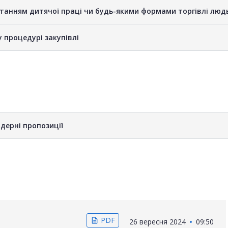
станням дитячої праці чи будь-якими формами торгівлі люд
у процедурі закупівлі
дерні пропозиції
PDF
description
26 вересня 2024
09:50