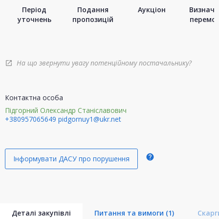
Період
Подання
Аукціон
Визначе
уточнень
пропозицій
перемо
На що звернути увагу потенційному постачальнику?
open_in_new
Контактна особа
Підгорний Олександр Станіславович
+380957065649
pidgornuy1@ukr.net
help
Інформувати ДАСУ про порушення
Деталі закупівлі
Питання та вимоги
(1)
Скар