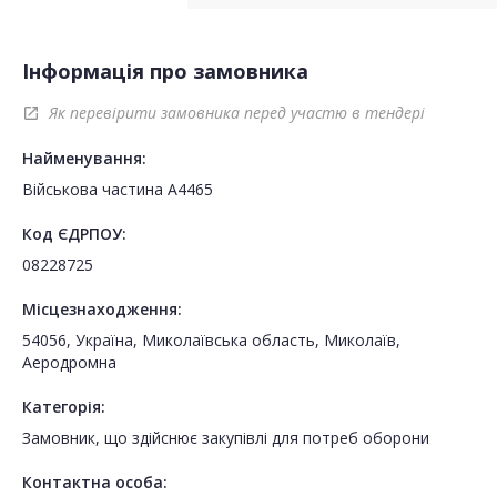
Інформація про замовника
Як перевірити замовника перед участю в тендері
open_in_new
Найменування:
Військова частина А4465
Код ЄДРПОУ:
08228725
Місцезнаходження:
54056, Україна, Миколаївська область, Миколаїв,
Аеродромна
Категорія:
Замовник, що здійснює закупівлі для потреб оборони
Контактна особа: