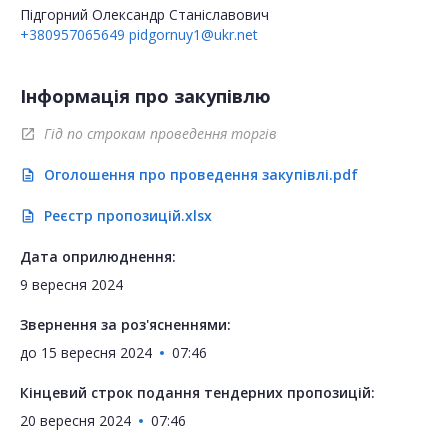
Підгорний Олександр Станіславович
+380957065649
pidgornuy1@ukr.net
Інформація про закупівлю
Гід по строкам проведення торгів
open_in_new
Оголошення про проведення закупівлі.pdf
description
Реєстр пропозицій.xlsx
description
Дата оприлюднення:
9 вересня 2024
Звернення за роз'ясненнями:
до
15 вересня 2024
07:46
Кінцевий строк подання тендерних пропозицій:
20 вересня 2024
07:46