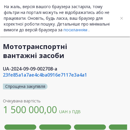
На жаль, версія вашого браузера застаріла, тому
UA
ENG
фільтри на порталі можуть не відображатись або не
працювати. Оновіть, будь ласка, ваш браузер для
коректної роботи пошуку. Детальніше про мінімальні
Інформація про закупівлю
вимоги до версій браузера за
посиланням
.
Мототранспортні
вантажні засоби
UA-2024-09-09-002708-a
23fe85a1a7ae4c4ba0916e7117e3a4a1
Спрощена закупівля
Очікувана вартість
1 500 000,00
UAH
з ПДВ