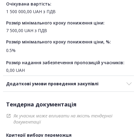
Очікувана вартість:
1 500 000,00
UAH
з ПДВ
Розмір мінімального кроку пониження ціни:
7 500,00
UAH
з ПДВ
Розмір мінімального кроку пониження ціни, %:
0.5%
Розмір надання забезпечення пропозицій учасників:
0,00
UAH
Додаткові умови проведення закупівлі
Тендерна документація
Як учасник може впливати на якість тендерної
open_in_new
документації
Критерії вибору переможця