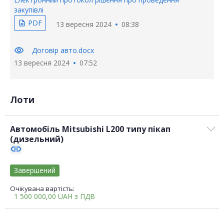
закупівлі
PDF
description
13 вересня 2024
08:38
visibility
Договір авто.docx
13 вересня 2024
07:52
Лоти
Автомобіль Mitsubishi L200 типу пікап
(дизельний)
link
Завершений
Очікувана вартість:
1 500 000,00
UAH
з ПДВ