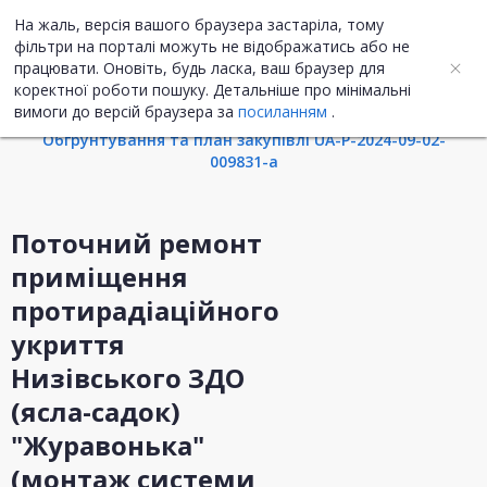
На жаль, версія вашого браузера застаріла, тому
UA
ENG
фільтри на порталі можуть не відображатись або не
працювати. Оновіть, будь ласка, ваш браузер для
коректної роботи пошуку. Детальніше про мінімальні
Інформація про закупівлю
вимоги до версій браузера за
посиланням
.
Обгрунтування та план закупівлі UA-P-2024-09-02-
009831-a
Поточний ремонт
приміщення
протирадіаційного
укриття
Низівського ЗДО
(ясла-садок)
"Журавонька"
(монтаж системи