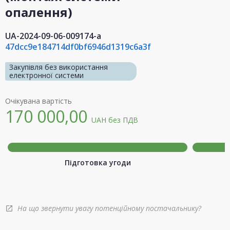
опалення)
UA-2024-09-06-009174-a
47dcc9e184714df0bf6946d1319c6a3f
Закупівля без використання
електронної системи
Очікувана вартість
170 000,00
UAH
без ПДВ
Підготовка угоди
На що звернути увагу потенційному постачальнику?
open_in_new