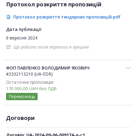
Протокол розкриття пропозицій
Протокол розкриття тендерних пропозицій.pdf
description
Дата публікації
6 вересня 2024
Що робити після перемоги в аукціоні
open_in_new
ФОП ПАВЛЕНКО ВОЛОДИМИР ЯКОВИЧ
#2332113210 (UA-EDR)
Остаточна пропозиція:
170 000,00
UAH
без ПДВ
Переможець
Договори
Договір: UA-2024-09-06-009174-a-c1