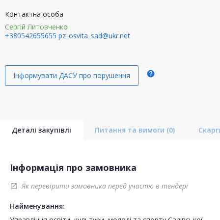
Контактна особа
Сергій Литовченко
+380542655655
pz_osvita_sad@ukr.net
help
Інформувати ДАСУ про порушення
Деталі закупівлі
Питання та вимоги
(0)
Скар
Інформація про замовника
Як перевірити замовника перед участю в тендері
open_in_new
Найменування:
Управління освіти, культури, молоді та спорту Садівської