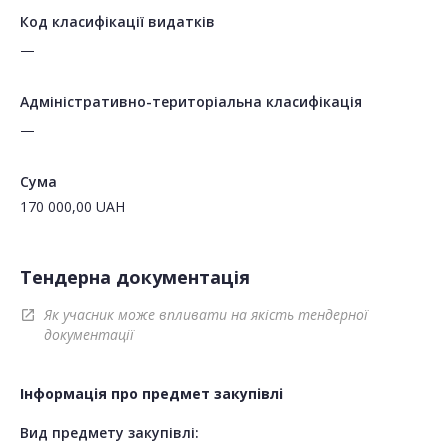
Код класифікації видатків
—
Адміністративно-територіальна класифікація
—
Сума
170 000,00
UAH
Тендерна документація
Як учасник може впливати на якість тендерної
open_in_new
документації
Інформація про предмет закупівлі
Вид предмету закупівлі: