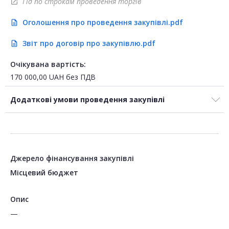
Гід по строкам проведення торгів
open_in_new
Оголошення про проведення закупівлі.pdf
description
Звіт про договір про закупівлю.pdf
description
Очікувана вартість:
170 000,00
UAH
без ПДВ
Додаткові умови проведення закупівлі
Джерело фінансування закупівлі
Місцевий бюджет
Опис
—