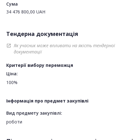
Сума
34 476 800,00
UAH
Тендерна документація
Як учасник може впливати на якість тендерної
open_in_new
документації
Критерії вибору переможця
Ціна:
100%
Інформація про предмет закупівлі
Вид предмету закупівлі:
роботи