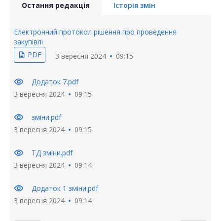
Остання редакція
Історія змін
Електронний протокол рішення про проведення
закупівлі
PDF
description
3 вересня 2024
09:15
visibility
Додаток 7.pdf
3 вересня 2024
09:15
visibility
зміни.pdf
3 вересня 2024
09:15
visibility
ТД зміни.pdf
3 вересня 2024
09:14
visibility
Додаток 1 зміни.pdf
3 вересня 2024
09:14