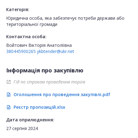
Категорія:
Юридична особа, яка забезпечує потреби держави або
територіальної громади
Контактна особа:
Войтович Вікторія Анатоліївна
380445900265
ykbtender@ukr.net
Інформація про закупівлю
Гід по строкам проведення торгів
open_in_new
Оголошення про проведення закупівлі.pdf
description
Реєстр пропозицій.xlsx
description
Дата оприлюднення:
27 серпня 2024