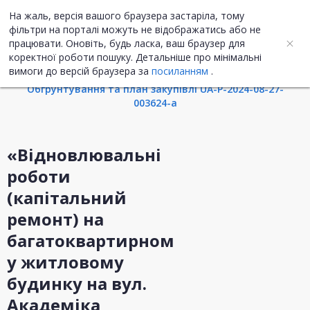
На жаль, версія вашого браузера застаріла, тому
UA
ENG
фільтри на порталі можуть не відображатись або не
працювати. Оновіть, будь ласка, ваш браузер для
коректної роботи пошуку. Детальніше про мінімальні
Інформація про закупівлю
вимоги до версій браузера за
посиланням
.
Обгрунтування та план закупівлі UA-P-2024-08-27-
003624-a
«Відновлювальні
роботи
(капітальний
ремонт) на
багатоквартирном
у житловому
будинку на вул.
Академіка