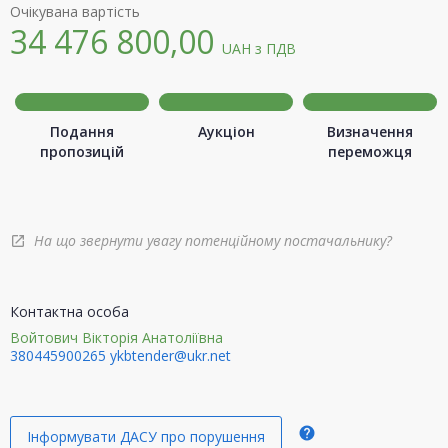
Очікувана вартість
34 476 800,00
UAH
з ПДВ
Подання
Аукціон
Визначення
пропозицій
переможця
На що звернути увагу потенційному постачальнику?
open_in_new
Контактна особа
Войтович Вікторія Анатоліївна
380445900265
ykbtender@ukr.net
help
Інформувати ДАСУ про порушення