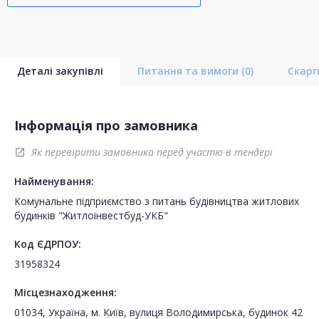
Деталі закупівлі
Питання та вимоги
(0)
Скар
Інформація про замовника
Як перевірити замовника перед участю в тендері
open_in_new
Найменування:
Комунальне підприємство з питань будівництва житлових
будинків "Житлоінвестбуд-УКБ"
Код ЄДРПОУ:
31958324
Місцезнаходження:
01034, Україна, м. Київ, вулиця Володимирська, будинок 42