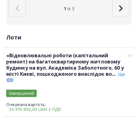
1
із 3
Лоти
«Відновлювальні роботи (капітальний
ремонт) на багатоквартирному житловому
будинку на вул. Академіка Заболотного, 60 у
місті Києві, пошкодженого внаслідок во...
Ще
link
Завершений
Очікувана вартість:
34 476 800,00
UAH
з ПДВ