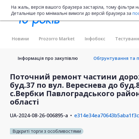
На жаль, версія вашого браузера застаріла, тому фільтри 
Детальніше про мінімальні вимоги до версій браузера за
по
Новини
Prozorro Market
Інфобокс
Тестуванн
Інформація про закупівлю
Обгрунтування та п
Поточний ремонт частини доро
буд.37 по вул. Вереснева до буд
с.Вербки Павлоградського райо
області
UA-2024-08-26-006895-a
e314e34ea70643b5aba1f3c
Відкриті торги з особливостями