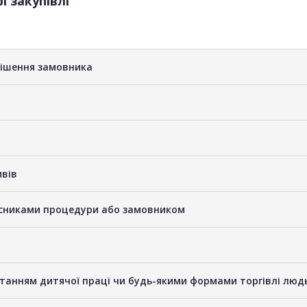
і закупівлі
рішення замовника
ивів
часниками процедури або замовником
станням дитячої праці чи будь-якими формами торгівлі люд