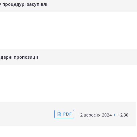
у процедурі закупівлі
дерні пропозиції
PDF
description
2 вересня 2024
12:30