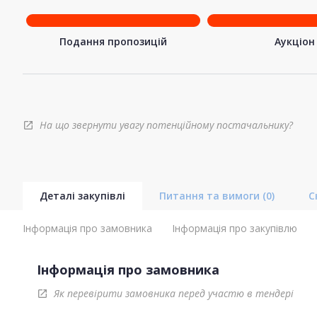
Подання пропозицій
Аукціон
На що звернути увагу потенційному постачальнику?
open_in_new
Деталі закупівлі
Питання та вимоги
(0)
С
Інформація про замовника
Інформація про закупівлю
Інформація про замовника
Як перевірити замовника перед участю в тендері
open_in_new