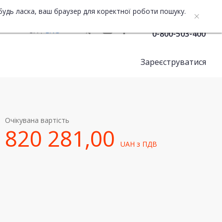
будь ласка, ваш браузер для коректної роботи пошуку.
Служба підтримки
UA
ENG
0-800-503-400
Зареєструватися
Очікувана вартість
820 281,00
UAH
з ПДВ