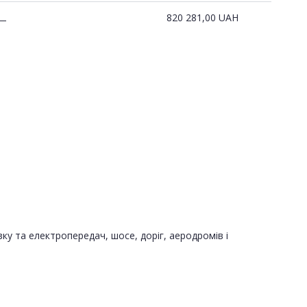
820 281,00
UAH
—
зку та електропередач, шосе, доріг, аеродромів і