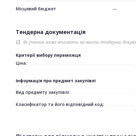
Місцевий бюджет
—
Тендерна документація
Як учасник може впливати на якість тендерної докум
open_in_new
Критерії вибору переможця
Ціна:
Інформація про предмет закупівлі
Вид предмету закупівлі:
Класифікатор та його відповідний код: