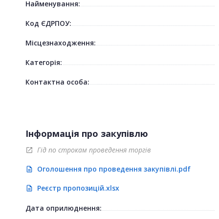
Найменування:
Код ЄДРПОУ:
Місцезнаходження:
Категорія:
Контактна особа:
Інформація про закупівлю
Гід по строкам проведення торгів
open_in_new
Оголошення про проведення закупівлі.pdf
description
Реєстр пропозицій.xlsx
description
Дата оприлюднення: