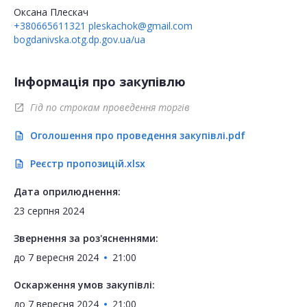
Оксана Плескач
+380665611321
pleskachok@gmail.com
bogdanivska.otg.dp.gov.ua/ua
Інформація про закупівлю
Гід по строкам проведення торгів
open_in_new
Оголошення про проведення закупівлі.pdf
description
Реєстр пропозицій.xlsx
description
Дата оприлюднення:
23 серпня 2024
Звернення за роз'ясненнями:
до
7 вересня 2024
21:00
Оскарження умов закупівлі:
до
7 вересня 2024
21:00