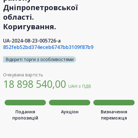
Дніпропетровської
області.
Коригування.
UA-2024-08-23-005726-a
852feb52bd374eceb6747bb3109f87b9
Відкриті торги з особливостями
Очікувана вартість
18 898 540,00
UAH
з ПДВ
Подання
Аукціон
Визначення
пропозицій
переможця