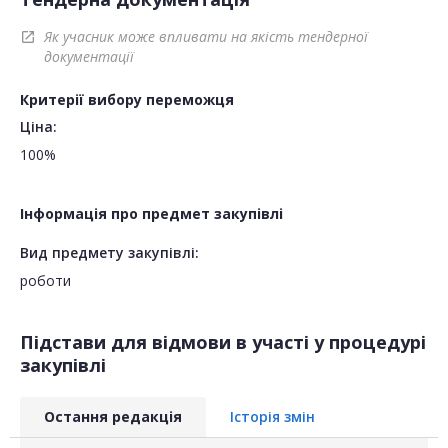
Як учасник може впливати на якість тендерної
open_in_new
документації
Критерії вибору переможця
Ціна:
100%
Інформація про предмет закупівлі
Вид предмету закупівлі:
роботи
Підстави для відмови в участі у процедурі
закупівлі
Остання редакція
Історія змін