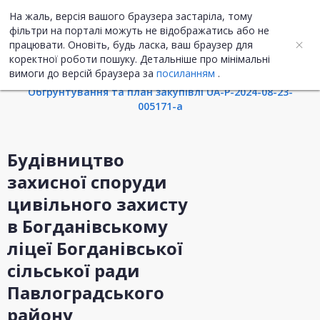
На жаль, версія вашого браузера застаріла, тому
UA
ENG
фільтри на порталі можуть не відображатись або не
працювати. Оновіть, будь ласка, ваш браузер для
коректної роботи пошуку. Детальніше про мінімальні
Інформація про закупівлю
вимоги до версій браузера за
посиланням
.
Обгрунтування та план закупівлі UA-P-2024-08-23-
005171-a
Будівництво
захисної споруди
цивільного захисту
в Богданівському
ліцеї Богданівської
сільської ради
Павлоградського
району