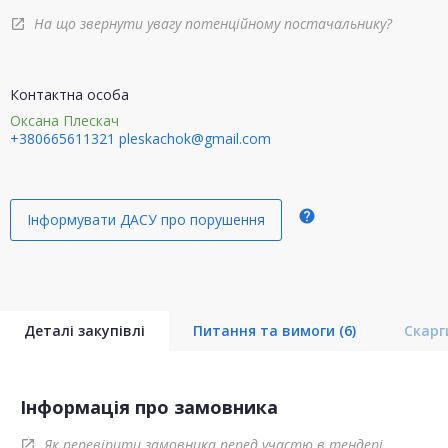
На що звернути увагу потенційному постачальнику?
open_in_new
Контактна особа
Оксана Плескач
+380665611321
pleskachok@gmail.com
help
Інформувати ДАСУ про порушення
Деталі закупівлі
Питання та вимоги
(6)
Скар
Інформація про замовника
Як перевірити замовника перед участю в тендері
open_in_new