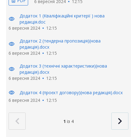
PDF
description
6 вересня 2024
12:15
Додаток 1 (Кваліфікаційні критерії ) нова
visibility
редакція.doc
6 вересня 2024
12:15
Додаток 2 (тендерна пропозиція)(нова
visibility
редакція).docx
6 вересня 2024
12:15
Додаток 3 (технічні характеристики)(нова
visibility
редакція).docx
6 вересня 2024
12:15
visibility
Додаток 4 (проєкт договору)(нова редакція).docx
6 вересня 2024
12:15
1
із 4