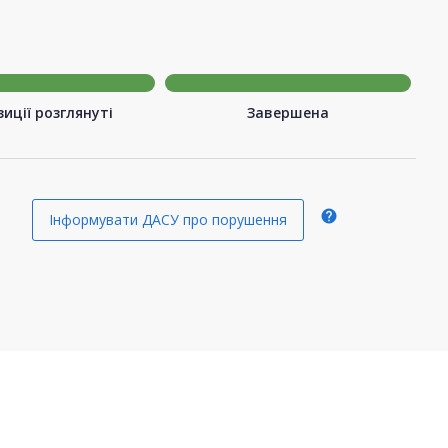
иції розглянуті
Завершена
help
Інформувати ДАСУ про порушення