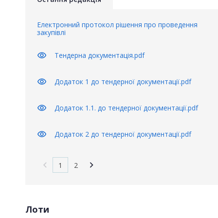
Електронний протокол рішення про проведення
закупівлі
visibility
Тендерна документація.pdf
visibility
Додаток 1 до тендерної документації.pdf
visibility
Додаток 1.1. до тендерної документації.pdf
visibility
Додаток 2 до тендерної документації.pdf
1
2
Лоти