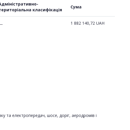
Адміністративно-
Сума
територіальна класифікація
1 882 140,72
UAH
—
зку та електропередач, шосе, доріг, аеродромів і