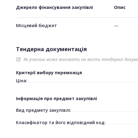
Джерело фінансування закупівлі
Опис
Місцевий бюджет
—
Тендерна документація
Як учасник може впливати на якість тендерної докум
open_in_new
Критерії вибору переможця
Ціна:
Інформація про предмет закупівлі
Вид предмету закупівлі:
Класифікатор та його відповідний код: