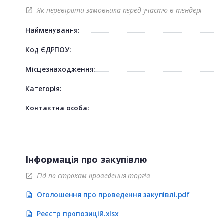
Як перевірити замовника перед участю в тендері
open_in_new
Найменування:
Код ЄДРПОУ:
Місцезнаходження:
Категорія:
Контактна особа:
Інформація про закупівлю
Гід по строкам проведення торгів
open_in_new
Оголошення про проведення закупівлі.pdf
description
Реєстр пропозицій.xlsx
description