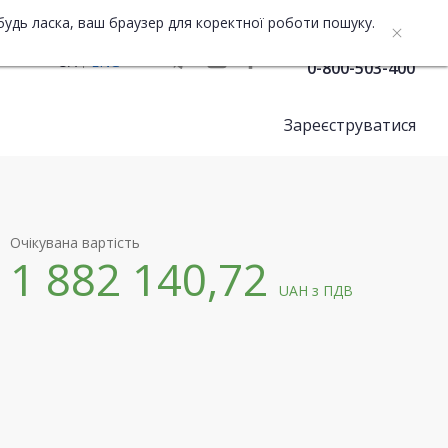
будь ласка, ваш браузер для коректної роботи пошуку.
Служба підтримки
UA
ENG
0-800-503-400
Зареєструватися
Очікувана вартість
1 882 140,72
UAH
з ПДВ