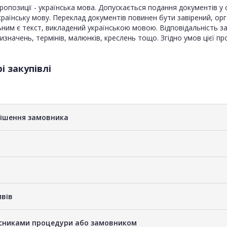
ропозиції - українська мова. Допускається подання документів у 
раїнську мову. Переклад документів повинен бути завірений, орг
ним є текст, викладений українською мовою. Відповідальність за
значень, термінів, малюнків, креслень тощо. Згідно умов цієї п
і закупівлі
рішення замовника
ивів
часниками процедури або замовником