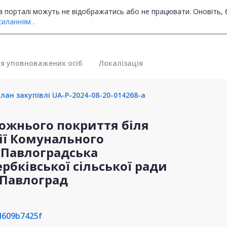
на порталі можуть не відображатись або не працювати. Оновіть, 
силанням
.
я уповноважених осіб
Локалізація
лан закупівлі UA-P-2024-08-20-014268-a
ожнього покриття біля
рії Комунального
«Павлоградська
рбківської сільської ради
м.Павлоград
d609b7425f