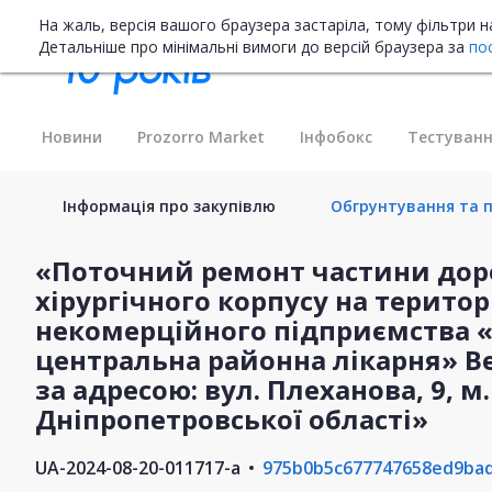
На жаль, версія вашого браузера застаріла, тому фільтри 
Детальніше про мінімальні вимоги до версій браузера за
по
Новини
Prozorro Market
Інфобокс
Тестуванн
Інформація про закупівлю
Обгрунтування та п
«Поточний ремонт частини дор
хірургічного корпусу на терито
некомерційного підприємства 
центральна районна лікарня» Ве
за адресою: вул. Плеханова, 9, 
Дніпропетровської області»
UA-2024-08-20-011717-a
975b0b5c677747658ed9ba