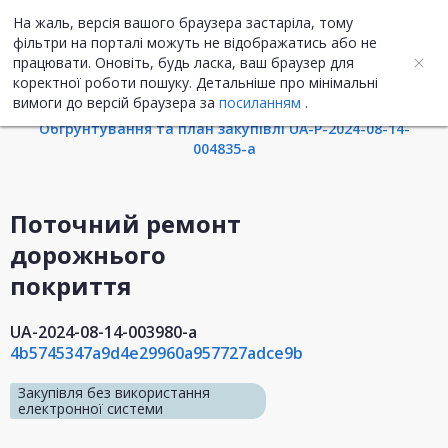
На жаль, версія вашого браузера застаріла, тому
UA
ENG
фільтри на порталі можуть не відображатись або не
працювати. Оновіть, будь ласка, ваш браузер для
коректної роботи пошуку. Детальніше про мінімальні
Інформація про закупівлю
вимоги до версій браузера за
посиланням
.
Обгрунтування та план закупівлі UA-P-2024-08-14-
004835-a
Поточний ремонт
дорожнього
покриття
UA-2024-08-14-003980-a
4b5745347a9d4e29960a957727adce9b
Закупівля без використання
електронної системи