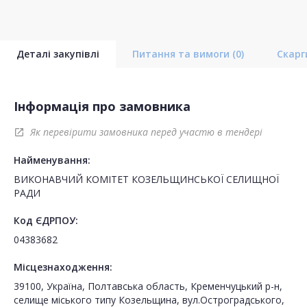
Деталі закупівлі
Питання та вимоги
(0)
Скар
Інформація про замовника
Як перевірити замовника перед участю в тендері
open_in_new
Найменування:
ВИКОНАВЧИЙ КОМІТЕТ КОЗЕЛЬЩИНСЬКОЇ СЕЛИЩНОЇ
РАДИ
Код ЄДРПОУ:
04383682
Місцезнаходження:
39100, Україна, Полтавська область, Кременчуцький р-н,
селище міського типу Козельщина, вул.Остроградського,