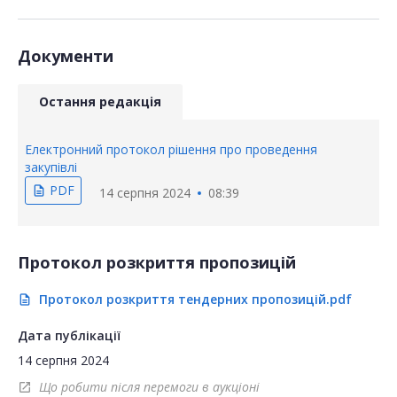
Документи
Остання редакція
Електронний протокол рішення про проведення
закупівлі
PDF
description
14 серпня 2024
08:39
Протокол розкриття пропозицій
Протокол розкриття тендерних пропозицій.pdf
description
Дата публікації
14 серпня 2024
Що робити після перемоги в аукціоні
open_in_new