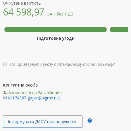
Очікувана вартість
64 598,97
UAH
без ПДВ
Підготовка угоди
На що звернути увагу потенційному постачальнику?
open_in_new
Контактна особа
Жайворонок Ігор Віталійович
0661174387
gajvir@bigmir.net
help
Інформувати ДАСУ про порушення