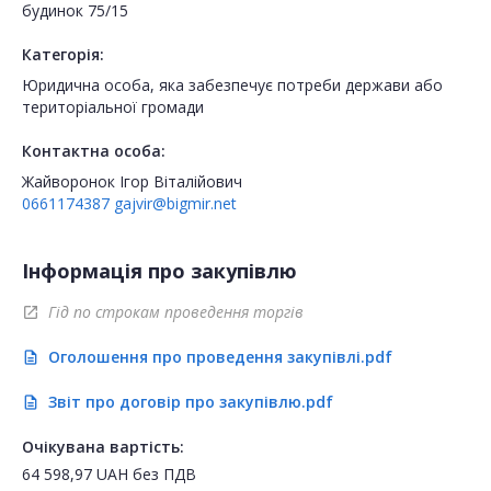
будинок 75/15
Категорія:
Юридична особа, яка забезпечує потреби держави або
територіальної громади
Контактна особа:
Жайворонок Ігор Віталійович
0661174387
gajvir@bigmir.net
Інформація про закупівлю
Гід по строкам проведення торгів
open_in_new
Оголошення про проведення закупівлі.pdf
description
Звіт про договір про закупівлю.pdf
description
Очікувана вартість:
64 598,97
UAH
без ПДВ