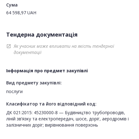
Сума
64 598,97
UAH
Тендерна документація
Як учасник може впливати на якість тендерної
open_in_new
документації
Інформація про предмет закупівлі
Вид предмету закупівлі:
послуги
Класифікатор та його відповідний код:
ДК 021:2015: 45230000-8 — Будівництво трубопроводів,
ліній зв’язку та електропередач, шосе, доріг, аеродромів і
залізничних доріг; вирівнювання поверхонь