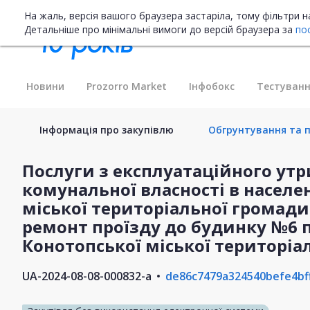
На жаль, версія вашого браузера застаріла, тому фільтри 
Детальніше про мінімальні вимоги до версій браузера за
по
Новини
Prozorro Market
Інфобокс
Тестуванн
Інформація про закупівлю
Обгрунтування та п
Послуги з експлуатаційного утр
комунальної власності в населе
міської територіальної громад
ремонт проїзду до будинку №6 
Конотопської міської територіа
UA-2024-08-08-000832-a
de86c7479a324540befe4bf