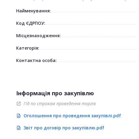
Найменування:
Код ЄДРПОУ:
Місцезнаходження:
Категорія:
Контактна особа:
Інформація про закупівлю
Гід по строкам проведення торгів
open_in_new
Оголошення про проведення закупівлі.pdf
description
Звіт про договір про закупівлю.pdf
description