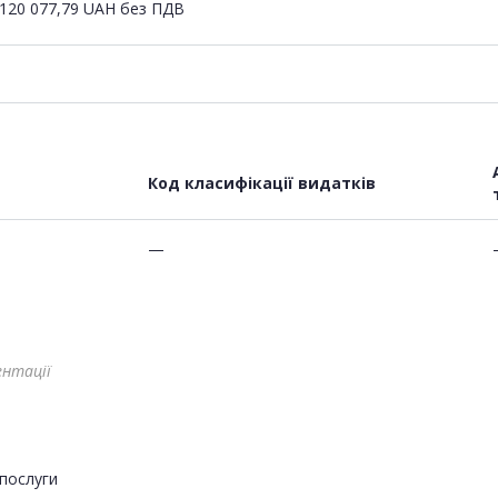
120 077,79
UAH
без ПДВ
Код класифікації видатків
—
ентації
послуги