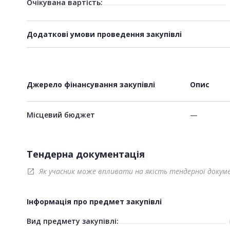
Очікувана вартість:
Додаткові умови проведення закупівлі
Джерело фінансування закупівлі
Опис
Місцевий бюджет
—
Тендерна документація
Як учасник може впливати на якість тендерної докум
open_in_new
Інформація про предмет закупівлі
Вид предмету закупівлі: