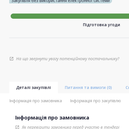
Закупівля без використання електронної системи
Підготовка угоди
На що звернути увагу потенційному постачальнику?
open_in_new
Деталі закупівлі
Питання та вимоги
(0)
С
Інформація про замовника
Інформація про закупівлю
Інформація про замовника
Як перевірити замовника перед участю в тендері
open_in_new