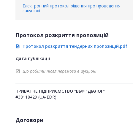
Електронний протокол рішення про проведення
закупівлі
Протокол розкриття пропозицій
Протокол розкриття тендерних пропозицій.pdf
description
Дата публікації
Що робити після перемоги в аукціоні
open_in_new
ПРИВАТНЕ ПІДПРИЄМСТВО "ВБФ "ДІАЛОГ"
#38118429 (UA-EDR)
Договори