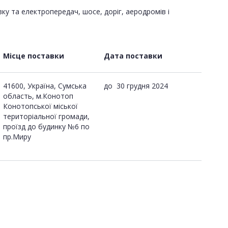
зку та електропередач, шосе, доріг, аеродромів і
Місце поставки
Дата поставки
41600, Україна, Сумська
до
30 грудня 2024
область, м.Конотоп
Конотопської міської
територіальної громади,
проїзд до будинку №6 по
пр.Миру