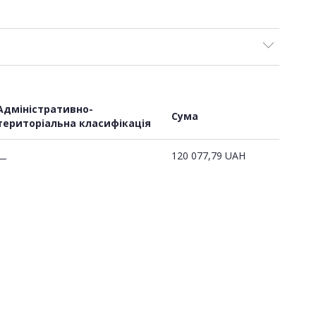
Адміністративно-
Сума
територіальна класифікація
120 077,79
UAH
—