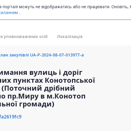
на порталі можуть не відображатись або не працювати. Оновіть, 
силанням
.
я уповноважених осіб
Локалізація
лан закупівлі UA-P-2024-08-07-013977-a
имання вулиць і доріг
них пунктах Конотопської
и (Поточний дрібний
по пр.Миру в м.Конотоп
льної громади)
fa2619fc9