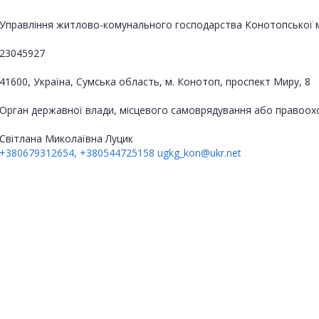
Управління житлово-комунального господарства Конотопської мі
23045927
41600, Україна, Сумська область, м. Конотоп, проспект Миру, 8
Орган державної влади, місцевого самоврядування або правоох
Світлана Миколаївна Луцик
+380679312654, +380544725158
ugkg_kon@ukr.net