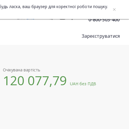
будь ласка, ваш браузер для коректної роботи пошуку.
Служба підтримки
UA
ENG
0-800-503-400
Зареєструватися
Очікувана вартість
120 077,79
UAH
без ПДВ