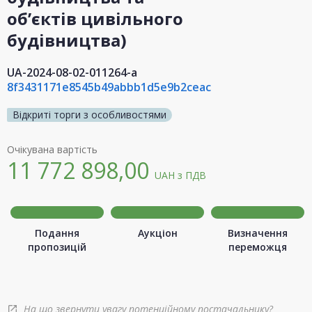
об’єктів цивільного
будівництва)
UA-2024-08-02-011264-a
8f3431171e8545b49abbb1d5e9b2ceac
Відкриті торги з особливостями
Очікувана вартість
11 772 898,00
UAH
з ПДВ
Подання
Аукціон
Визначення
пропозицій
переможця
На що звернути увагу потенційному постачальнику?
open_in_new