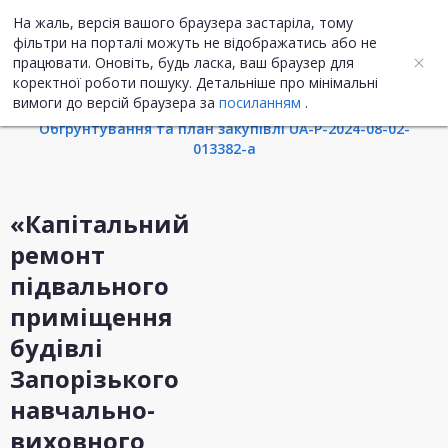
На жаль, версія вашого браузера застаріла, тому
UA
ENG
фільтри на порталі можуть не відображатись або не
працювати. Оновіть, будь ласка, ваш браузер для
коректної роботи пошуку. Детальніше про мінімальні
Інформація про закупівлю
вимоги до версій браузера за
посиланням
.
Обгрунтування та план закупівлі UA-P-2024-08-02-
013382-a
«Капітальний
ремонт
підвального
приміщення
будівлі
Запорізького
навчально-
виховного