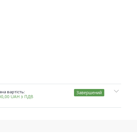
на вартість:
Завершений
00,00
UAH
з ПДВ