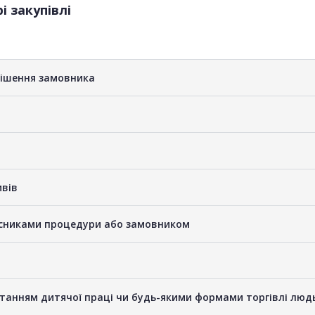
і закупівлі
рішення замовника
ивів
часниками процедури або замовником
станням дитячої праці чи будь-якими формами торгівлі люд