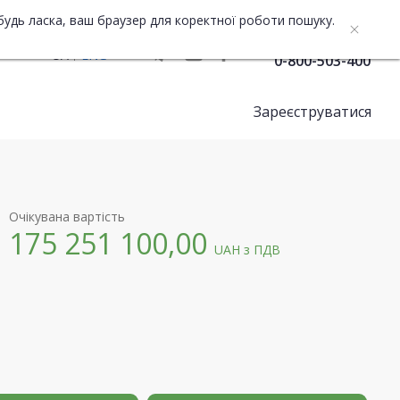
будь ласка, ваш браузер для коректної роботи пошуку.
Служба підтримки
UA
ENG
0-800-503-400
Зареєструватися
Очікувана вартість
175 251 100,00
UAH
з ПДВ