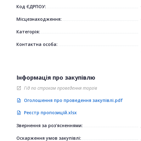
Код ЄДРПОУ:
Місцезнаходження:
Категорія:
Контактна особа:
Інформація про закупівлю
Гід по строкам проведення торгів
open_in_new
Оголошення про проведення закупівлі.pdf
description
Реєстр пропозицій.xlsx
description
Звернення за роз'ясненнями:
Оскарження умов закупівлі: