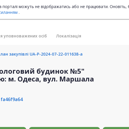
на порталі можуть не відображатись або не працювати. Оновіть, 
силанням
.
я уповноважених осіб
Локалізація
лан закупівлі UA-P-2024-07-22-011638-a
Пологовий будинок №5"
ю: м. Одеса, вул. Маршала
fa46f9a64