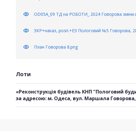
visibility
OD05A_09 ТД на РОБОТИ_ 2024 Говорова зміни.
visibility
ЗКР+наказ, розп.+ЕЗ Пологовий №5 Говорова, 28
visibility
План Говорова 8.png
Лоти
«Реконструкція будівель КНП "Пологовий буди
за адресою: м. Одеса, вул. Маршала Говорова,