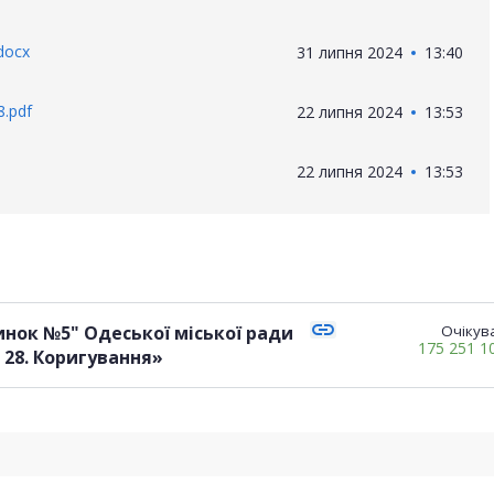
docx
31 липня 2024
13:40
.pdf
22 липня 2024
13:53
22 липня 2024
13:53
link
нок №5" Одеської міської ради
Очікува
175 251 1
 28. Коригування»