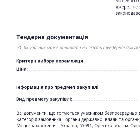
місцевого 
джерел не
законодавс
Тендерна документація
Як учасник може впливати на якість тендерної докум
open_in_new
Критерії вибору переможця
Ціна:
Інформація про предмет закупівлі
Вид предмету закупівлі:
Всі документи, що готуються учасником безпосередньо д
Категорія замовника - органи державної влади та орган
Місцезнаходження - Україна, 65091, Одеська обл., м. Одес