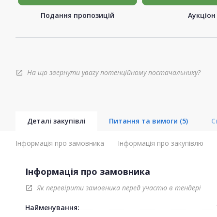
Подання пропозицій
Аукціон
На що звернути увагу потенційному постачальнику?
open_in_new
Деталі закупівлі
Питання та вимоги
(5)
С
Інформація про замовника
Інформація про закупівлю
Інформація про замовника
Як перевірити замовника перед участю в тендері
open_in_new
Найменування: