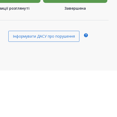
иції розглянуті
Завершена
help
Інформувати ДАСУ про порушення