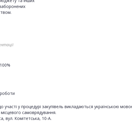
бюджету та інших
 заборонених
твом.
ентації
100%
роботи
о участі у процедурі закупівель викладаються українською мово
и місцевого самоврядування.
а, вул. Комітетська, 10-А.