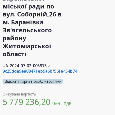
міської ради по
вул. Соборній,26 в
м. Баранівка
Зв'ягельського
району
Житомирської
області
UA-2024-07-02-005975-a
9c25dda9ea88471eb9a6bf56fe454b74
Відкриті торги з особливостями
Очікувана вартість
5 779 236,20
UAH
з ПДВ