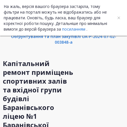
На жаль, версія вашого браузера застаріла, тому
UA
ENG
фільтри на порталі можуть не відображатись або не
працювати. Оновіть, будь ласка, ваш браузер для
коректної роботи пошуку. Детальніше про мінімальні
Інформація про закупівлю
вимоги до версій браузера за
посиланням
.
Обгрунтування та план закупівлі UA-P-2024-07-02-
003848-a
Капітальний
ремонт приміщень
спортивних залів
та вхідної групи
будівлі
Баранівського
ліцею №1
Баранівської