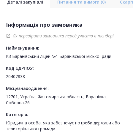
Деталі закупівлі
Питання та вимоги
(0)
Скар
Інформація про замовника
Як перевірити замовника перед участю в тендері
open_in_new
Найменування:
КЗ Баранівський ліцей №1 Баранівської міської ради
Код ЄДРПОУ:
20407838
Місцезнаходження:
12701, Україна, Житомирська область, Баранівка,
Соборна,26
Категорія:
Юридична особа, яка забезпечує потреби держави або
територіальної громади