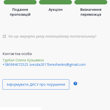
Подання
Аукціон
Визначення
пропозицій
переможця
На що звернути увагу потенційному постачальнику?
open_in_new
Контактна особа
Турбал Олена Кузьмівна
+380984072525
zvezda2017tereshenko@gmail.com
help
Інформувати ДАСУ про порушення