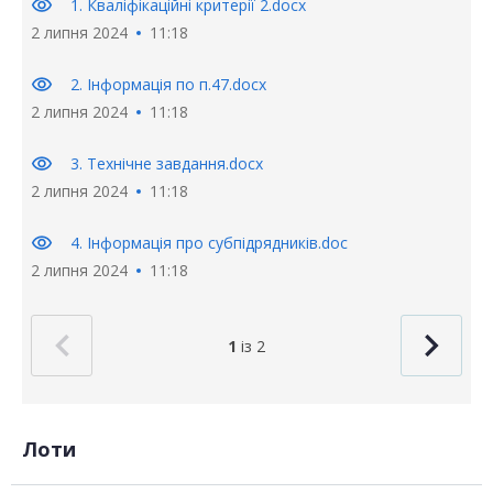
visibility
1. Кваліфікаційні критерії 2.docx
2 липня 2024
11:18
visibility
2. Інформація по п.47.docx
2 липня 2024
11:18
visibility
3. Технічне завдання.docx
2 липня 2024
11:18
visibility
4. Інформація про субпідрядників.doc
2 липня 2024
11:18
1
із 2
Лоти