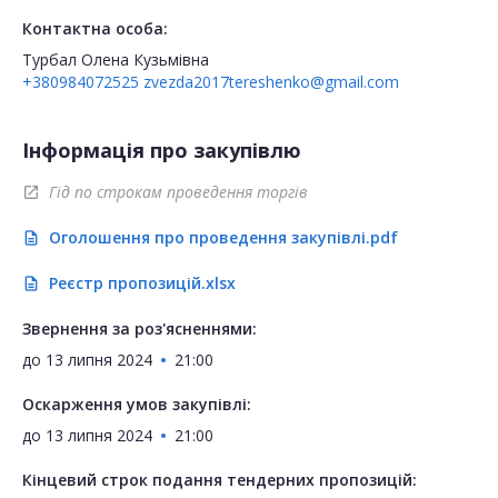
Контактна особа:
Турбал Олена Кузьмівна
+380984072525
zvezda2017tereshenko@gmail.com
Інформація про закупівлю
Гід по строкам проведення торгів
open_in_new
Оголошення про проведення закупівлі.pdf
description
Реєстр пропозицій.xlsx
description
Звернення за роз'ясненнями:
до
13 липня 2024
21:00
Оскарження умов закупівлі:
до
13 липня 2024
21:00
Кінцевий строк подання тендерних пропозицій: