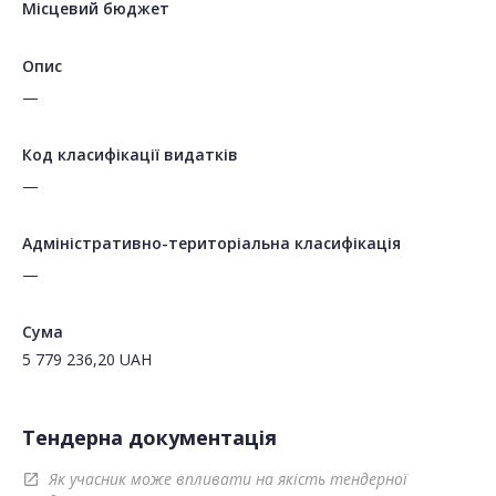
Місцевий бюджет
Опис
—
Код класифікації видатків
—
Адміністративно-територіальна класифікація
—
Сума
5 779 236,20
UAH
Тендерна документація
Як учасник може впливати на якість тендерної
open_in_new