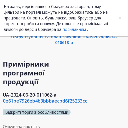
На жаль, версія вашого браузера застаріла, тому
UA
ENG
фільтри на порталі можуть не відображатись або не
працювати. Оновіть, будь ласка, ваш браузер для
коректної роботи пошуку. Детальніше про мінімальні
Інформація про закупівлю
вимоги до версій браузера за
посиланням
.
Обгрунтування та план закупівлі UA-P-2024-06-14-
010618-a
Примірники
програмної
продукції
UA-2024-06-20-011062-a
0e61be7926eb4b3bbbaecbd6f25233cc
Відкриті торги з особливостями
Очікувана вартість