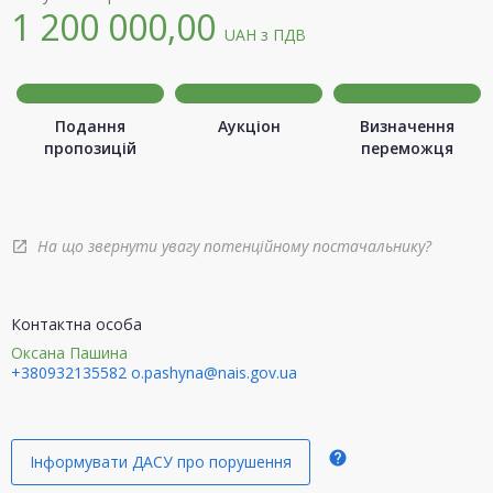
1 200 000,00
UAH
з ПДВ
Подання
Аукціон
Визначення
пропозицій
переможця
На що звернути увагу потенційному постачальнику?
open_in_new
Контактна особа
Оксана Пашина
+380932135582
o.pashyna@nais.gov.ua
help
Інформувати ДАСУ про порушення