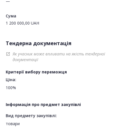
—
Сума
1 200 000,00
UAH
Тендерна документація
Як учасник може впливати на якість тендерної
open_in_new
документації
Критерії вибору переможця
Ціна:
100%
Інформація про предмет закупівлі
Вид предмету закупівлі:
товари