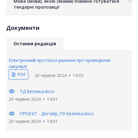
Мова (мови), якою (якими) повинні готуватися
тендерні пропозиції
Документи
Остання редакція
Електронний протокол рішення про проведення
закупівлі
PDF
description
20 червня 2024
14:02
visibility
ТД Безпека.docx
20 червня 2024
14:01
visibility
ПРОЄКТ - Договір_ПЗ безпека.docx
20 червня 2024
14:01