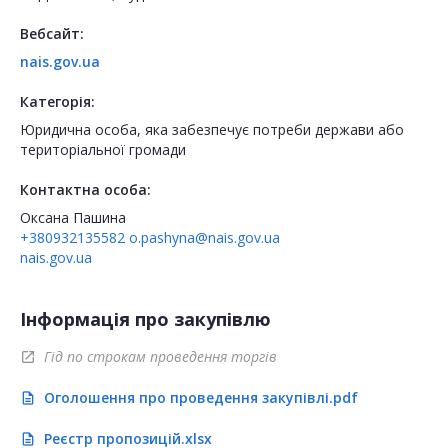
Вебсайт:
nais.gov.ua
Категорія:
Юридична особа, яка забезпечує потреби держави або
територіальної громади
Контактна особа:
Оксана Пашина
+380932135582
o.pashyna@nais.gov.ua
nais.gov.ua
Інформація про закупівлю
Гід по строкам проведення торгів
open_in_new
Оголошення про проведення закупівлі.pdf
description
Реєстр пропозицій.xlsx
description