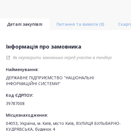
Деталі закупівлі
Питання та вимоги
(0)
Скар
Інформація про замовника
Як перевірити замовника перед участю в тендері
open_in_new
Найменування:
ДЕРЖАВНЕ ПІДПРИЄМСТВО "НАЦІОНАЛЬНІ
ІНФОРМАЦІЙНІ СИСТЕМИ"
Код ЄДРПОУ:
39787008
Місцезнаходження:
04053, Україна, м. Київ, місто Київ, ВУЛИЦЯ БУЛЬВАРНО-
КУДРЯВСЬКА, будинок 4