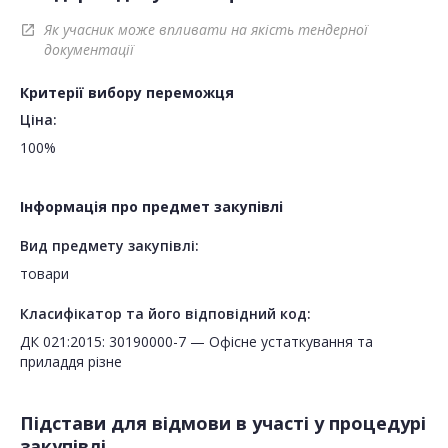
Як учасник може впливати на якість тендерної
open_in_new
документації
Критерії вибору переможця
Ціна:
100%
Інформація про предмет закупівлі
Вид предмету закупівлі:
товари
Класифікатор та його відповідний код:
ДК 021:2015: 30190000-7 — Офісне устаткування та
приладдя різне
Підстави для відмови в участі у процедурі
закупівлі