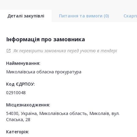
Деталі закупівлі
Питання та вимоги
(0)
Скар
Інформація про замовника
Як перевірити замовника перед участю в тендері
open_in_new
Найменування:
Миколаївська обласна прокуратура
Код ЄДРПОУ:
02910048
Місцезнаходження:
54030, Україна, Миколаївська область, Миколаїв, вул.
Спаська, 28
Категорія: