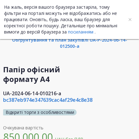
На жаль, версія вашого браузера застаріла, тому
UA
ENG
фільтри на порталі можуть не відображатись або не
працювати. Оновіть, будь ласка, ваш браузер для
коректної роботи пошуку. Детальніше про мінімальні
Інформація про закупівлю
вимоги до версій браузера за
посиланням
.
Обгрунтування та план закупівлі UA-P-2024-06-14-
012500-a
Папір офісний
формату А4
UA-2024-06-14-010216-a
bc387eb974e347639cac4af29e4c8e38
Відкриті торги з особливостями
Очікувана вартість
850 000,00