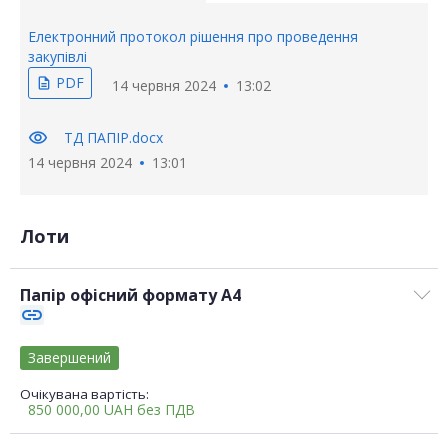
Електронний протокол рішення про проведення
закупівлі
PDF
description
14 червня 2024
13:02
visibility
ТД ПАПІР.docx
14 червня 2024
13:01
Лоти
Папір офісний формату А4
link
Завершений
Очікувана вартість:
850 000,00
UAH
без ПДВ