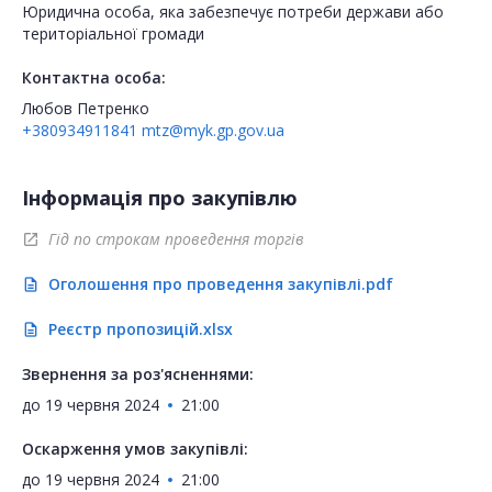
Юридична особа, яка забезпечує потреби держави або
територіальної громади
Контактна особа:
Любов Петренко
+380934911841
mtz@myk.gp.gov.ua
Інформація про закупівлю
Гід по строкам проведення торгів
open_in_new
Оголошення про проведення закупівлі.pdf
description
Реєстр пропозицій.xlsx
description
Звернення за роз'ясненнями:
до
19 червня 2024
21:00
Оскарження умов закупівлі:
до
19 червня 2024
21:00