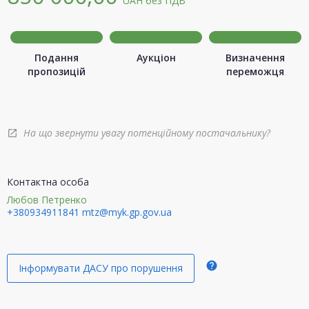
UAH
без ПДВ
Подання
Аукціон
Визначення
пропозицій
переможця
На що звернути увагу потенційному постачальнику?
open_in_new
Контактна особа
Любов Петренко
+380934911841
mtz@myk.gp.gov.ua
help
Інформувати ДАСУ про порушення