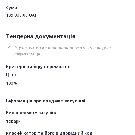
Сума
185 000,00
UAH
Тендерна документація
Як учасник може впливати на якість тендерної
open_in_new
документації
Критерії вибору переможця
Ціна:
100%
Інформація про предмет закупівлі
Вид предмету закупівлі:
товари
Класифікатор та його відповідний код: