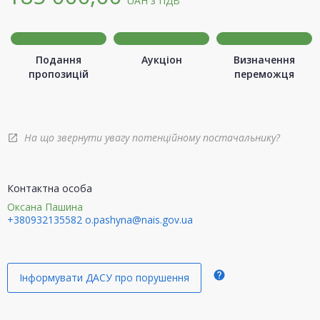
UAH
з ПДВ
Подання
Аукціон
Визначення
пропозицій
переможця
На що звернути увагу потенційному постачальнику?
open_in_new
Контактна особа
Оксана Пашина
+380932135582
o.pashyna@nais.gov.ua
help
Інформувати ДАСУ про порушення