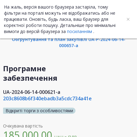
На жаль, версія вашого браузера застаріла, тому
UA
ENG
фільтри на порталі можуть не відображатись або не
працювати. Оновіть, будь ласка, ваш браузер для
коректної роботи пошуку. Детальніше про мінімальні
Інформація про закупівлю
вимоги до версій браузера за
посиланням
.
Обгрунтування та план закупівлі UA-P-2024-06-14-
000657-a
Програмне
забезпечення
UA-2024-06-14-000621-a
203c8608b6f340ebadb3a5cdc734a41e
Відкриті торги з особливостями
Очікувана вартість
185 000,00