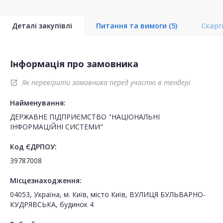
Деталі закупівлі
Питання та вимоги
(5)
Скар
Інформація про замовника
Як перевірити замовника перед участю в тендері
open_in_new
Найменування:
ДЕРЖАВНЕ ПІДПРИЄМСТВО "НАЦІОНАЛЬНІ
ІНФОРМАЦІЙНІ СИСТЕМИ"
Код ЄДРПОУ:
39787008
Місцезнаходження:
04053, Україна, м. Київ, місто Київ, ВУЛИЦЯ БУЛЬВАРНО-
КУДРЯВСЬКА, будинок 4