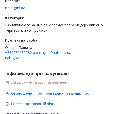
Вебсайт:
nais.gov.ua
Категорія:
Юридична особа, яка забезпечує потреби держави або
територіальної громади
Контактна особа:
Оксана Пашина
+380932135582
o.pashyna@nais.gov.ua
nais.gov.ua
Інформація про закупівлю
Гід по строкам проведення торгів
open_in_new
Оголошення про проведення закупівлі.pdf
description
Реєстр пропозицій.xlsx
description