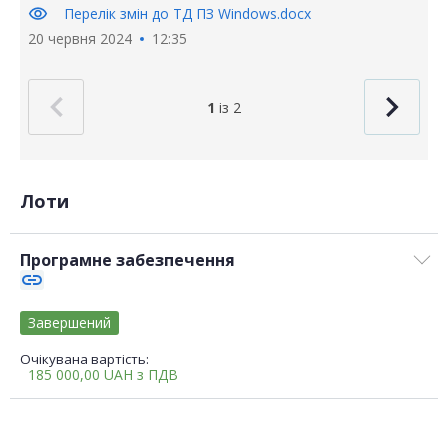
visibility
Перелік змін до ТД ПЗ Windows.docx
20 червня 2024
12:35
1
із 2
Лоти
Програмне забезпечення
link
Завершений
Очікувана вартість:
185 000,00
UAH
з ПДВ