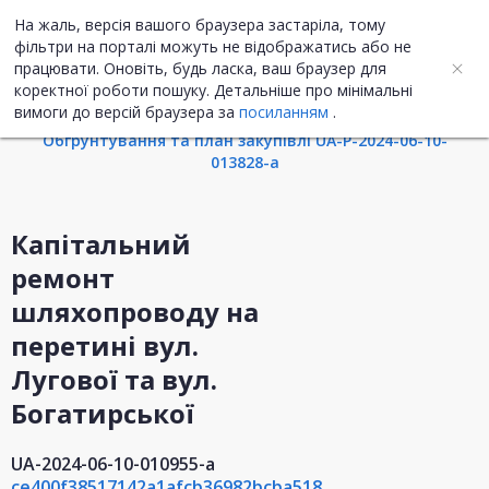
На жаль, версія вашого браузера застаріла, тому
UA
ENG
фільтри на порталі можуть не відображатись або не
працювати. Оновіть, будь ласка, ваш браузер для
коректної роботи пошуку. Детальніше про мінімальні
Інформація про закупівлю
вимоги до версій браузера за
посиланням
.
Обгрунтування та план закупівлі UA-P-2024-06-10-
013828-a
Капітальний
ремонт
шляхопроводу на
перетині вул.
Лугової та вул.
Богатирської
UA-2024-06-10-010955-a
ce400f38517142a1afcb36982bcba518