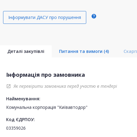
help
Інформувати ДАСУ про порушення
Деталі закупівлі
Питання та вимоги
(4)
Скар
Інформація про замовника
Як перевірити замовника перед участю в тендері
open_in_new
Найменування:
Комунальна корпорація "Київавтодор"
Код ЄДРПОУ:
03359026