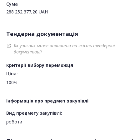
Сума
288 252 377,20
UAH
Тендерна документація
Як учасник може впливати на якість тендерної
open_in_new
документації
Критерії вибору переможця
Ціна:
100%
Інформація про предмет закупівлі
Вид предмету закупівлі:
роботи