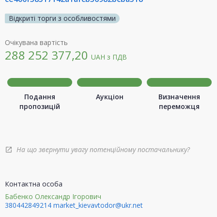
Відкриті торги з особливостями
Очікувана вартість
288 252 377,20
UAH
з ПДВ
Подання
Аукціон
Визначення
пропозицій
переможця
На що звернути увагу потенційному постачальнику?
open_in_new
Контактна особа
Бабенко Олександр Ігорович
380442849214
market_kievavtodor@ukr.net