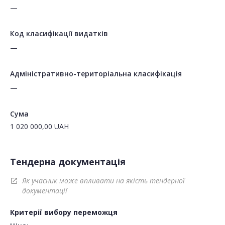
—
Код класифікації видатків
—
Адміністративно-територіальна класифікація
—
Сума
1 020 000,00
UAH
Тендерна документація
Як учасник може впливати на якість тендерної
open_in_new
документації
Критерії вибору переможця