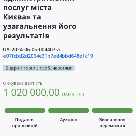
послуг міста
Києва» та
узагальнення його
результатів
UA-2024-06-05-004407-a
e07fcbd2d2064e31b7ed4bbd648e1c19
Відкриті торги з особливостями
Очікувана вартість
1 020 000,00
UAH
з ПДВ
Подання
Аукціон
Визначення
пропозицій
переможця