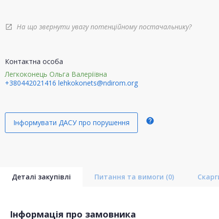
На що звернути увагу потенційному постачальнику?
open_in_new
Контактна особа
Легкоконець Ольга Валеріївна
+380442021416
lehkokonets@ndirom.org
help
Інформувати ДАСУ про порушення
Деталі закупівлі
Питання та вимоги
(0)
Скар
Інформація про замовника