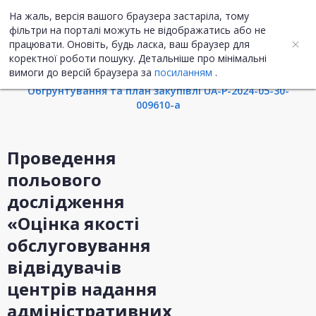
На жаль, версія вашого браузера застаріла, тому
UA
ENG
фільтри на порталі можуть не відображатись або не
працювати. Оновіть, будь ласка, ваш браузер для
коректної роботи пошуку. Детальніше про мінімальні
Інформація про закупівлю
вимоги до версій браузера за
посиланням
.
Обгрунтування та план закупівлі UA-P-2024-05-30-
009610-a
Проведення
польового
дослідження
«Оцінка якості
обслуговування
відвідувачів
центрів надання
адміністративних