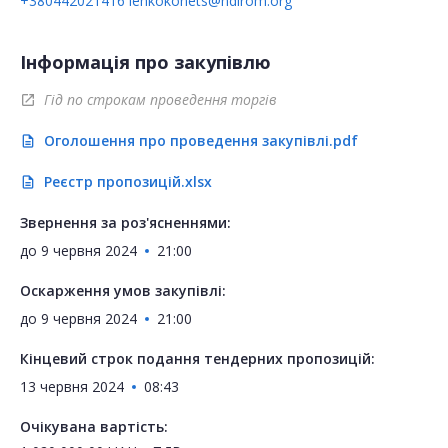
+380442021416
lehkokonets@ndirom.org
Інформація про закупівлю
Гід по строкам проведення торгів
open_in_new
Оголошення про проведення закупівлі.pdf
description
Реєстр пропозицій.xlsx
description
Звернення за роз'ясненнями:
до
9 червня 2024
21:00
Оскарження умов закупівлі:
до
9 червня 2024
21:00
Кінцевий строк подання тендерних пропозицій:
13 червня 2024
08:43
Очікувана вартість: