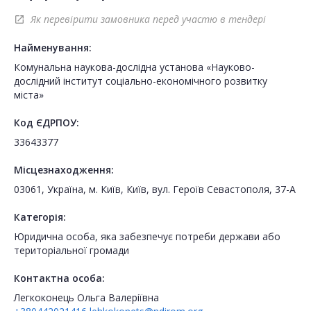
Як перевірити замовника перед участю в тендері
open_in_new
Найменування:
Комунальна наукова-дослідна установа «Науково-
дослідний інститут соціально-економічного розвитку
міста»
Код ЄДРПОУ:
33643377
Місцезнаходження:
03061, Україна, м. Київ, Київ, вул. Героїв Севастополя, 37-А
Категорія:
Юридична особа, яка забезпечує потреби держави або
територіальної громади
Контактна особа:
Легкоконець Ольга Валеріївна