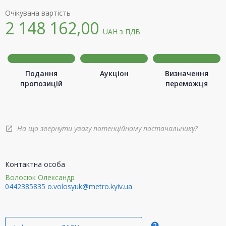
Очікувана вартість
2 148 162,00
UAH
з ПДВ
Подання
Аукціон
Визначення
пропозицій
переможця
На що звернути увагу потенційному постачальнику?
open_in_new
Контактна особа
Волосюк Олександр
0442385835
o.volosyuk@metro.kyiv.ua
help