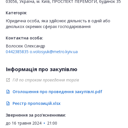
03056, Україна, м. Київ, ПРОСПЕКТ ПЕРЕМОГИ, будинок 35
Категорія:
Юридична особа, яка здійснює діяльність в одній або
декількох окремих сферах господарювання
Контактна особа:
Волосюк Олександр
0442385835
o.volosyuk@metro.kyiv.ua
Інформація про закупівлю
Гід по строкам проведення торгів
open_in_new
Оголошення про проведення закупівлі.pdf
description
Реєстр пропозицій.xlsx
description
Звернення за роз'ясненнями:
до
16 травня 2024
21:00