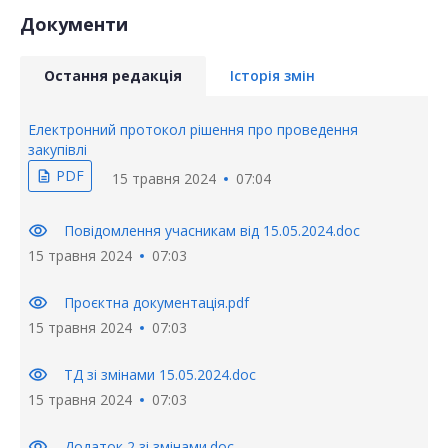
Документи
Остання редакція
Історія змін
Електронний протокол рішення про проведення
закупівлі
PDF
description
15 травня 2024
07:04
visibility
Повідомлення учасникам від 15.05.2024.doc
15 травня 2024
07:03
visibility
Проєктна документація.pdf
15 травня 2024
07:03
visibility
ТД зі змінами 15.05.2024.doc
15 травня 2024
07:03
visibility
Додаток 2 зі змінами.doc