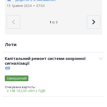
15 травня 2024
07:03
1
із 3
Лоти
Капітальний ремонт системи охоронної
сигналізації
link
Завершений
Очікувана вартість:
2 148 162,00
UAH
з ПДВ