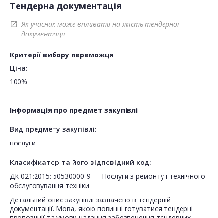
Тендерна документація
Як учасник може впливати на якість тендерної
open_in_new
документації
Критерії вибору переможця
Ціна:
100%
Інформація про предмет закупівлі
Вид предмету закупівлі:
послуги
Класифікатор та його відповідний код:
ДК 021:2015: 50530000-9 — Послуги з ремонту і технічного
обслуговування техніки
Детальний опис закупівлі зазначено в тендерній
документації. Мова, якою повинні готуватися тендерні
пропозиції та умови надання забезпечення тендерних