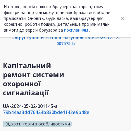
На жаль, версія вашого браузера застаріла, тому
UA
ENG
фільтри на порталі можуть не відображатись або не
працювати. Оновіть, будь ласка, ваш браузер для
коректної роботи пошуку. Детальніше про мінімальні
Інформація про закупівлю
вимоги до версій браузера за
посиланням
.
Обгрунтування та план закупівлі UA-P-2023-12-12-
007575-b
Капітальний
ремонт системи
охоронної
сигналізації
UA-2024-05-02-001145-a
79b44aa3dd76424b830bde1f42e9b48e
Відкриті торги з особливостями