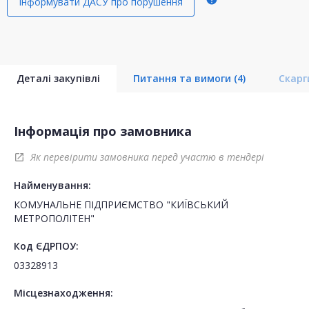
Інформувати ДАСУ про порушення
Деталі закупівлі
Питання та вимоги
(4)
Скар
Інформація про замовника
Як перевірити замовника перед участю в тендері
open_in_new
Найменування:
КОМУНАЛЬНЕ ПІДПРИЄМСТВО "КИЇВСЬКИЙ
МЕТРОПОЛІТЕН"
Код ЄДРПОУ:
03328913
Місцезнаходження: