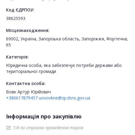
Код ЄДРПОУ:
38625593
Місцезнаходження:
69002, Україна, Запорізька область, Запоріжжя, Фортечна,
65
Категорія:
Юридична особа, яка забезпечує потреби держави або
територіальної громади
Контактна особа:
Вовк Артур Юрійович
+380617879457
uovovkne@zp.dsns.gov.ua
Інформація про закупівлю
Гід по строкам проведення торгів
open_in_new