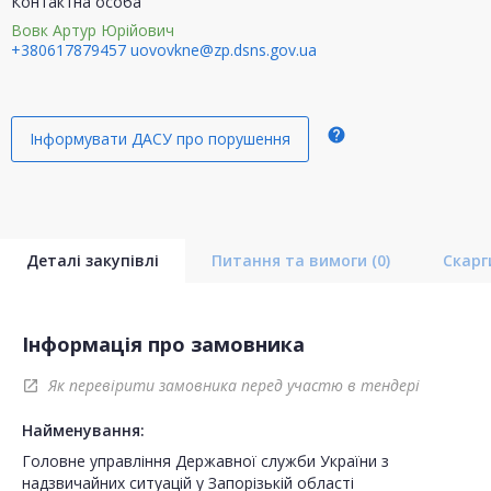
Контактна особа
Вовк Артур Юрійович
+380617879457
uovovkne@zp.dsns.gov.ua
help
Інформувати ДАСУ про порушення
Деталі закупівлі
Питання та вимоги
(0)
Скар
Інформація про замовника
Як перевірити замовника перед участю в тендері
open_in_new
Найменування:
Головне управління Державної служби України з
надзвичайних ситуацій у Запорізькій області