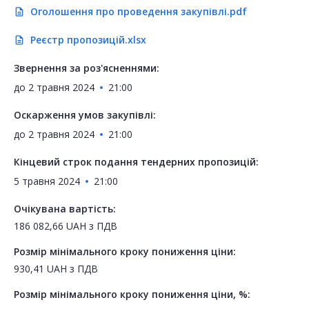
Оголошення про проведення закупівлі.pdf
description
Реєстр пропозицій.xlsx
description
Звернення за роз'ясненнями:
до
2 травня 2024
21:00
Оскарження умов закупівлі:
до
2 травня 2024
21:00
Кінцевий строк подання тендерних пропозицій:
5 травня 2024
21:00
Очікувана вартість:
186 082,66
UAH
з ПДВ
Розмір мінімального кроку пониження ціни:
930,41
UAH
з ПДВ
Розмір мінімального кроку пониження ціни, %: