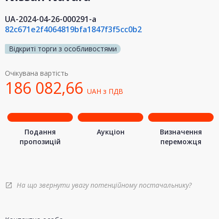
UA-2024-04-26-000291-a
82c671e2f4064819bfa1847f3f5cc0b2
Відкриті торги з особливостями
Очікувана вартість
186 082,66
UAH
з ПДВ
Подання
Аукціон
Визначення
пропозицій
переможця
На що звернути увагу потенційному постачальнику?
open_in_new