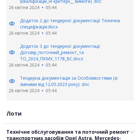
(кваліфікаціи_ні критеріі__ вимоги) .doc
26 квітня 2024
05:44
Додаток 2 до тендерної документації Технічна
visibility
специфікація.docx
26 квітня 2024
05:44
Додаток 3 до тендерної документації
visibility
Договір_поточний_ремонт_та
ТО_2024_ПКМУ_1178_ВС.docx
26 квітня 2024
05:44
Тендерна документація за Особливостями (зі
visibility
змінами від 12.05.2023 року) .doc
26 квітня 2024
05:44
Лоти
Технічне обслуговування та поточний ремонт
транспортних засобів Opel Astra, Mercedes-