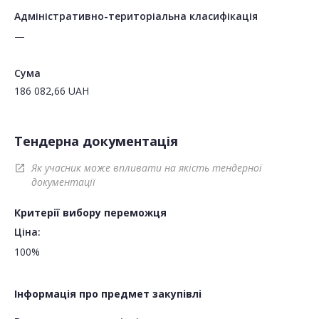
Адміністративно-територіальна класифікація
—
Сума
186 082,66
UAH
Тендерна документація
Як учасник може впливати на якість тендерної
open_in_new
документації
Критерії вибору переможця
Ціна:
100%
Інформація про предмет закупівлі