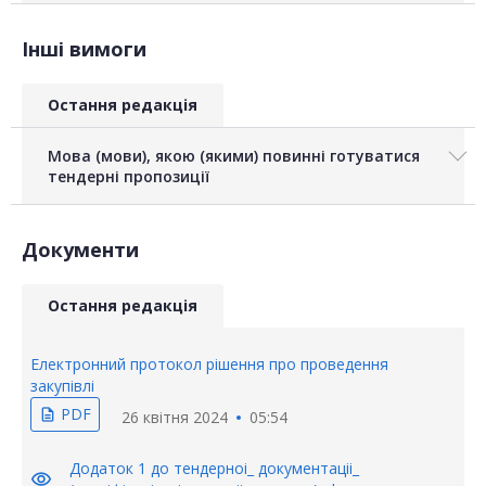
Інші вимоги
Остання редакція
Мова (мови), якою (якими) повинні готуватися
тендерні пропозиції
Документи
Остання редакція
Електронний протокол рішення про проведення
закупівлі
PDF
description
26 квітня 2024
05:54
Додаток 1 до тендерноі_ документаціі_
visibility