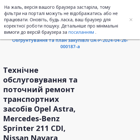
На жаль, версія вашого браузера застаріла, тому
UA
ENG
фільтри на порталі можуть не відображатись або не
працювати. Оновіть, будь ласка, ваш браузер для
коректної роботи пошуку. Детальніше про мінімальні
Інформація про закупівлю
вимоги до версій браузера за
посиланням
.
Обгрунтування та план закупівлі UA-P-2024-04-26-
000187-a
Технічне
обслуговування та
поточний ремонт
транспортних
засобів Opel Astra,
Mercedes-Benz
Sprinter 211 CDI,
Nissan Navara