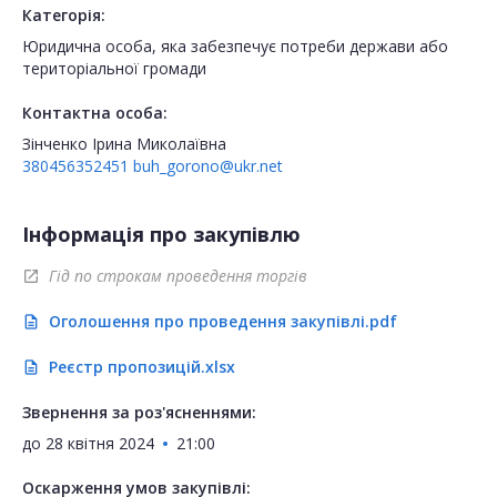
Категорія:
Юридична особа, яка забезпечує потреби держави або
територіальної громади
Контактна особа:
Зінченко Ірина Миколаївна
380456352451
buh_gorono@ukr.net
Інформація про закупівлю
Гід по строкам проведення торгів
open_in_new
Оголошення про проведення закупівлі.pdf
description
Реєстр пропозицій.xlsx
description
Звернення за роз'ясненнями:
до
28 квітня 2024
21:00
Оскарження умов закупівлі: