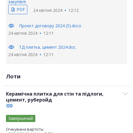
закупівлі
PDF
description
24 квітня 2024
12:12
visibility
Проект договору 2024 (5).docx
24 квітня 2024
12:11
visibility
ТД плитка, цемент 2024.doc
24 квітня 2024
12:11
Лоти
Керамічна плитка для стін та підлоги,
цемент, руберойд
link
Завершений
Очікувана вартість: