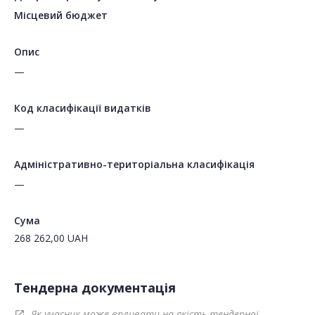
Місцевий бюджет
Опис
—
Код класифікації видатків
—
Адміністративно-територіальна класифікація
—
Сума
268 262,00
UAH
Тендерна документація
Як учасник може впливати на якість тендерної
open_in_new