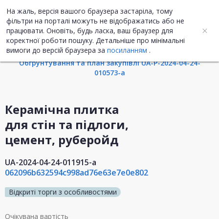
На жаль, версія вашого браузера застаріла, тому
UA
ENG
фільтри на порталі можуть не відображатись або не
працювати. Оновіть, будь ласка, ваш браузер для
коректної роботи пошуку. Детальніше про мінімальні
Інформація про закупівлю
вимоги до версій браузера за
посиланням
.
Обгрунтування та план закупівлі UA-P-2024-04-24-
010573-a
Керамічна плитка
для стін та підлоги,
цемент, руберойд
UA-2024-04-24-011915-a
062096b632594c998ad76e63e7e0e802
Відкриті торги з особливостями
Очікувана вартість