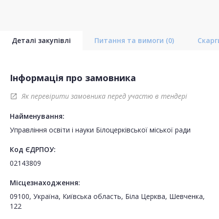
Деталі закупівлі
Питання та вимоги
(0)
Скар
Інформація про замовника
Як перевірити замовника перед участю в тендері
open_in_new
Найменування:
Управління освіти і науки Білоцерківської міської ради
Код ЄДРПОУ:
02143809
Місцезнаходження:
09100, Україна, Київська область, Біла Церква, Шевченка,
122