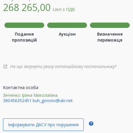
268 265,00
UAH
з ПДВ
Подання
Аукціон
Визначення
пропозицій
переможця
На що звернути увагу потенційному постачальнику?
open_in_new
Контактна особа
Зінченко Ірина Миколаївна
380456352451
buh_gorono@ukr.net
help
Інформувати ДАСУ про порушення