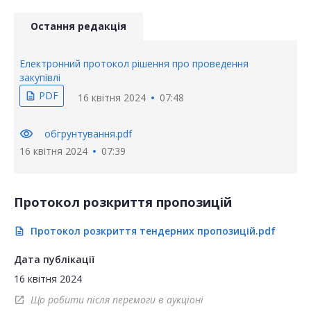
Остання редакція
Електронний протокол рішення про проведення
закупівлі
PDF
description
16 квітня 2024
07:48
visibility
обгрунтування.pdf
16 квітня 2024
07:39
Протокол розкриття пропозицій
Протокол розкриття тендерних пропозицій.pdf
description
Дата публікації
16 квітня 2024
Що робити після перемоги в аукціоні
open_in_new