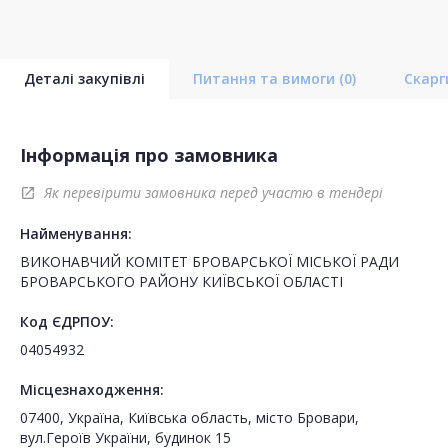
Деталі закупівлі
Питання та вимоги
(0)
Скар
Інформація про замовника
Як перевірити замовника перед участю в тендері
open_in_new
Найменування:
ВИКОНАВЧИЙ КОМІТЕТ БРОВАРСЬКОЇ МІСЬКОЇ РАДИ
БРОВАРСЬКОГО РАЙОНУ КИЇВСЬКОЇ ОБЛАСТІ
Код ЄДРПОУ:
04054932
Місцезнаходження:
07400, Україна, Київська область, місто Бровари,
вул.Героїв України, будинок 15