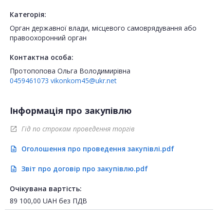
Категорія:
Орган державної влади, місцевого самоврядування або
правоохоронний орган
Контактна особа:
Протопопова Ольга Володимирівна
0459461073
vikonkom45@ukr.net
Інформація про закупівлю
Гід по строкам проведення торгів
open_in_new
Оголошення про проведення закупівлі.pdf
description
Звіт про договір про закупівлю.pdf
description
Очікувана вартість:
89 100,00
UAH
без ПДВ