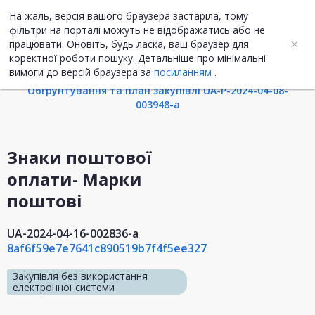
На жаль, версія вашого браузера застаріла, тому
UA
ENG
фільтри на порталі можуть не відображатись або не
працювати. Оновіть, будь ласка, ваш браузер для
коректної роботи пошуку. Детальніше про мінімальні
Інформація про закупівлю
вимоги до версій браузера за
посиланням
.
Обгрунтування та план закупівлі UA-P-2024-04-08-
003948-a
Знаки поштової
оплати- Марки
поштові
UA-2024-04-16-002836-a
8af6f59e7e7641c890519b7f4f5ee327
Закупівля без використання
електронної системи