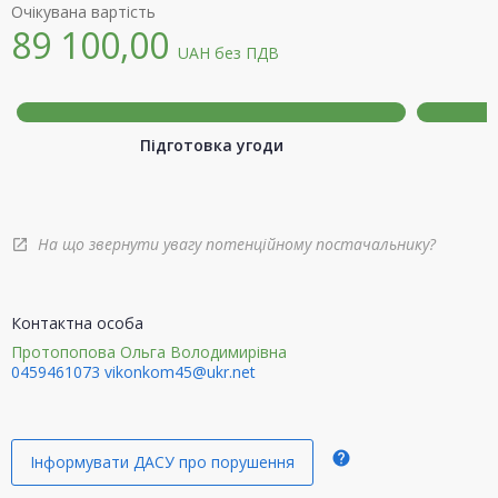
Очікувана вартість
89 100,00
UAH
без ПДВ
Підготовка угоди
На що звернути увагу потенційному постачальнику?
open_in_new
Контактна особа
Протопопова Ольга Володимирівна
0459461073
vikonkom45@ukr.net
help
Інформувати ДАСУ про порушення