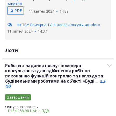
закупівлі
PDF
description
11 квітня 2024
14:38
visibility
НКПВУ Примірна ТД Інженер-консультант.docx
11 квітня 2024
14:37
Лоти
Роботи з надання послуг інженера-
консультанта для здійснення робіт по
виконанню функцій контролю та нагляду за
будівельними роботами на об’єкті «Буді...
Ще
link
Завершений
Очікувана вартість:
1 434 158,98
UAH
з ПДВ