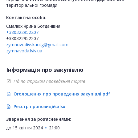
територіальної громади
Контактна особа:
Смалюх Ярина Богданівна
+380322952207
+380322952207
zymnovodivskaotg@gmail.com
zymnavoda.lviv.ua
Інформація про закупівлю
Гід по строкам проведення торгів
open_in_new
Оголошення про проведення закупівлі.pdf
description
Реєстр пропозицій.xlsx
description
Звернення за роз'ясненнями:
до
15 квітня 2024
21:00