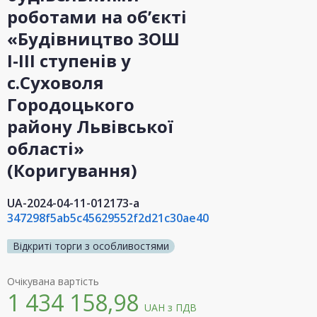
роботами на об’єкті
«Будівництво ЗОШ
І-ІІІ ступенів у
с.Суховоля
Городоцького
району Львівської
області»
(Коригування)
UA-2024-04-11-012173-a
347298f5ab5c45629552f2d21c30ae40
Відкриті торги з особливостями
Очікувана вартість
1 434 158,98
UAH
з ПДВ