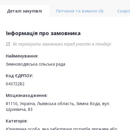
Деталі закупівлі
Питання та вимоги
(0)
Скар
Інформація про замовника
Як перевірити замовника перед участю в тендері
open_in_new
Найменування:
Зимноводівська сільська рада
Код ЄДРПОУ:
04372282
Місцезнаходження:
81110, Україна, Львівська область, Зимна Вода, вул.
Шухевича, 83
Категорія:
Юридична особа, яка забезпечує потреби держави або