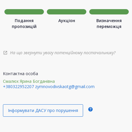
Подання
Аукціон
Визначення
пропозицій
переможця
На що звернути увагу потенційному постачальнику?
open_in_new
Контактна особа
Смалюх Ярина Богданівна
+380322952207
zymnovodivskaotg@gmail.com
help
Інформувати ДАСУ про порушення