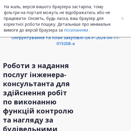
На жаль, версія вашого браузера застаріла, тому
UA
ENG
фільтри на порталі можуть не відображатись або не
працювати. Оновіть, будь ласка, ваш браузер для
коректної роботи пошуку. Детальніше про мінімальні
Інформація про закупівлю
вимоги до версій браузера за
посиланням
.
Обгрунтування та план закупівлі UA-P-2024-04-11-
015208-a
Роботи з надання
послуг інженера-
консультанта для
здійснення робіт
по виконанню
функцій контролю
та нагляду за
будівельними