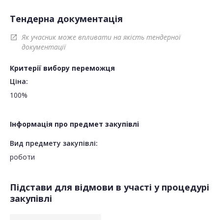
Тендерна документація
Як учасник може впливати на якість тендерної
open_in_new
документації
Критерії вибору переможця
Ціна:
100%
Інформація про предмет закупівлі
Вид предмету закупівлі:
роботи
Підстави для відмови в участі у процедурі
закупівлі