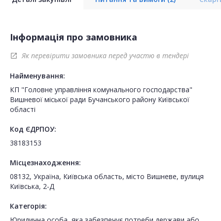
Інформація про замовника
Як перевірити замовника перед участю в тендері
open_in_new
Найменування:
КП "Головне управління комунального господарства"
Вишневої міської ради Бучанського району Київської
області
Код ЄДРПОУ:
38183153
Місцезнаходження:
08132, Україна, Київська область, місто Вишневе, вулиця
Київська, 2-Д
Категорія:
Юридична особа, яка забезпечує потреби держави або