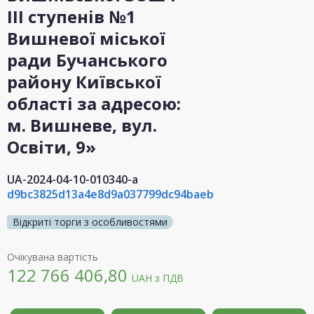
III ступенів №1
Вишневої міської
ради Бучанського
району Київської
області за адресою:
м. Вишневе, вул.
Освіти, 9»
UA-2024-04-10-010340-a
d9bc3825d13a4e8d9a037799dc94baeb
Відкриті торги з особливостями
Очікувана вартість
122 766 406,80
UAH
з ПДВ