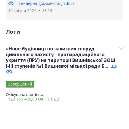
visibility
Тендерна документація.docx
10 квітня 2024
13:14
Лоти
«Нове будівництво захисних споруд
цивільного захисту - протирадіаційного
укриття (ПРУ) на території Вишнівської ЗОШ
I-III ступенів №1 Вишневої міської ради Б...
Ще
link
Завершений
Очікувана вартість:
122 766 406,80
UAH
з ПДВ