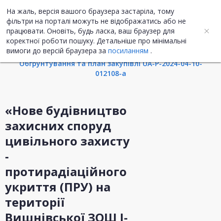
На жаль, версія вашого браузера застаріла, тому
UA
ENG
фільтри на порталі можуть не відображатись або не
працювати. Оновіть, будь ласка, ваш браузер для
коректної роботи пошуку. Детальніше про мінімальні
Інформація про закупівлю
вимоги до версій браузера за
посиланням
.
Обгрунтування та план закупівлі UA-P-2024-04-10-
012108-a
«Нове будівництво
захисних споруд
цивільного захисту
-
протирадіаційного
укриття (ПРУ) на
території
Вишнівської ЗОШ I-