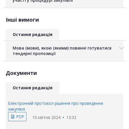
участі у процедурі закупівлі
Інші вимоги
Остання редакція
Мова (мови), якою (якими) повинні готуватися
тендерні пропозиції
Документи
Остання редакція
Електронний протокол рішення про проведення
закупівлі
PDF
description
10 квітня 2024
13:32