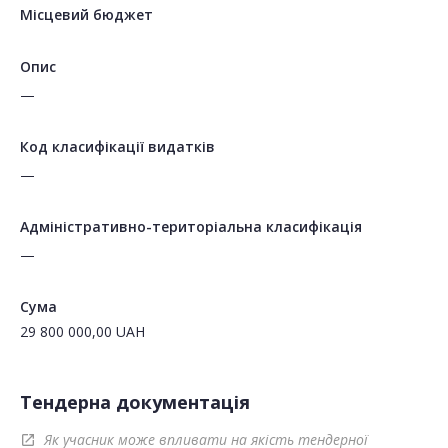
Місцевий бюджет
Опис
—
Код класифікації видатків
—
Адміністративно-територіальна класифікація
—
Сума
29 800 000,00
UAH
Тендерна документація
Як учасник може впливати на якість тендерної
open_in_new