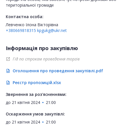
територіальної громади
Контактна особа:
Левченко Ілона Вікторівна
+380669818315
kpgukg@ukr.net
Інформація про закупівлю
Гід по строкам проведення торгів
open_in_new
Оголошення про проведення закупівлі.pdf
description
Реєстр пропозицій.xlsx
description
Звернення за роз'ясненнями:
до
21 квітня 2024
21:00
Оскарження умов закупівлі:
до
21 квітня 2024
21:00