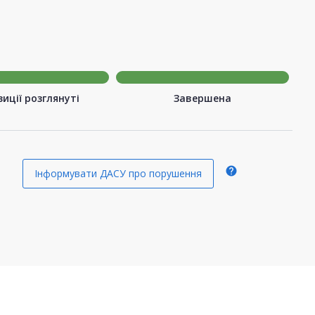
иції розглянуті
Завершена
help
Інформувати ДАСУ про порушення