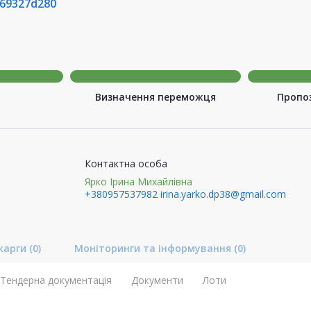
69327d280
Визначення переможця
Пропоз
Контактна особа
Ярко Ірина Михайлівна
+380957537982
irina.yarko.dp38@gmail.com
карги
(0)
Моніторинги та інформування
(0)
Тендерна документація
Документи
Лоти