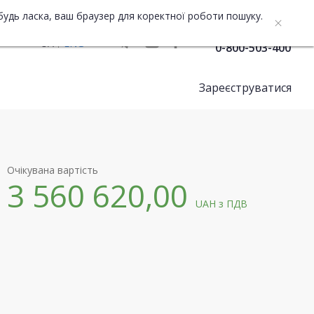
будь ласка, ваш браузер для коректної роботи пошуку.
Служба підтримки
UA
ENG
0-800-503-400
Зареєструватися
Очікувана вартість
3 560 620,00
UAH
з ПДВ