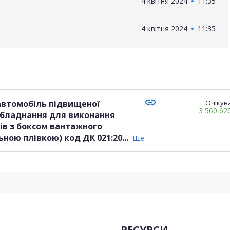
4 квітня 2024
11:35
4 квітня 2024
11:35
link
 (автомобіль підвищеної
Очікува
3 560 62
 обладнання для виконання
тів з боксом вантажного
відділення та обклеєний захисною автомобільною плівкою) код ДК 021:20...
Ще
РЕСУРСИ