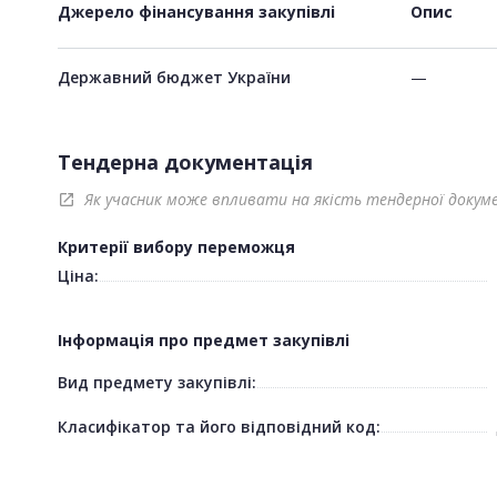
Джерело фінансування закупівлі
Опис
Державний бюджет України
—
Тендерна документація
Як учасник може впливати на якість тендерної докум
open_in_new
Критерії вибору переможця
Ціна:
Інформація про предмет закупівлі
Вид предмету закупівлі:
Класифікатор та його відповідний код: