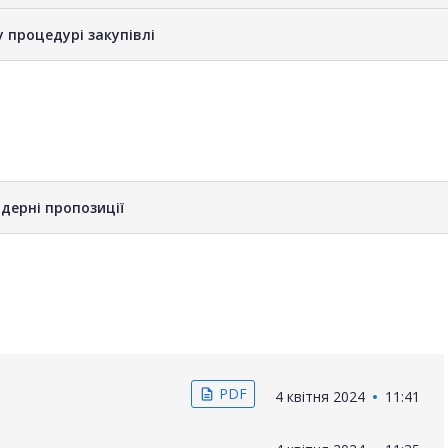
у процедурі закупівлі
дерні пропозиції
PDF
description
4 квітня 2024
11:41