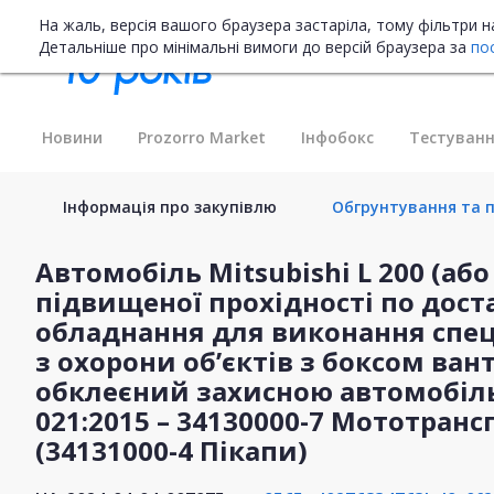
На жаль, версія вашого браузера застаріла, тому фільтри 
Детальніше про мінімальні вимоги до версій браузера за
по
Новини
Prozorro Market
Інфобокс
Тестуванн
Інформація про закупівлю
Обгрунтування та п
Автомобіль Mitsubishi L 200 (аб
підвищеної прохідності по дост
обладнання для виконання спе
з охорони об’єктів з боксом ван
обклеєний захисною автомобіл
021:2015 – 34130000-7 Мототранс
(34131000-4 Пікапи)