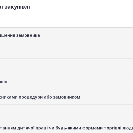
і закупівлі
рішення замовника
ивів
часниками процедури або замовником
станням дитячої праці чи будь-якими формами торгівлі люд