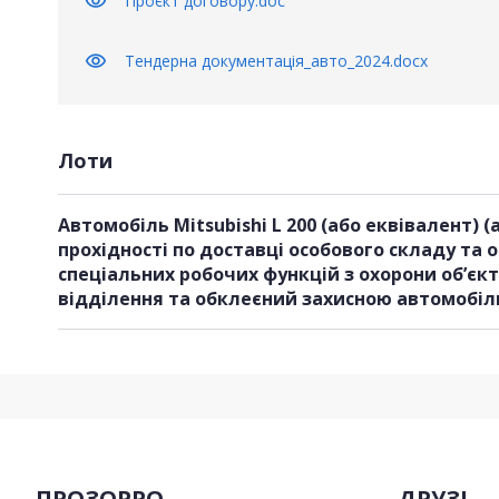
visibility
Проєкт договору.doc
visibility
Тендерна документацiя_авто_2024.docx
Лоти
Автомобіль Mitsubishi L 200 (або еквівалент)
прохідності по доставці особового складу та
спеціальних робочих функцій з охорони об’єк
ПРОЗОРРО
ДРУЗІ