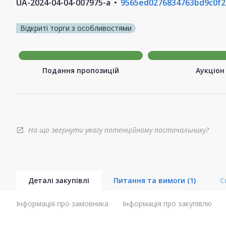
UA-2024-04-04-007975-a
9565ed0276834763bd9c0f2
Відкриті торги з особливостями
Подання пропозицій
Аукціон
На що звернути увагу потенційному постачальнику?
open_in_new
Деталі закупівлі
Питання та вимоги
(1)
С
Інформація про замовника
Інформація про закупівлю