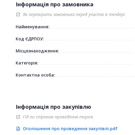
Інформація про замовника
Як перевірити замовника перед участю в тендері
open_in_new
Найменування:
Код ЄДРПОУ:
Місцезнаходження:
Категорія:
Контактна особа:
Інформація про закупівлю
Гід по строкам проведення торгів
open_in_new
Оголошення про проведення закупівлі.pdf
description