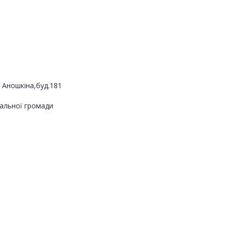
 Аношкіна,буд.181
альної громади