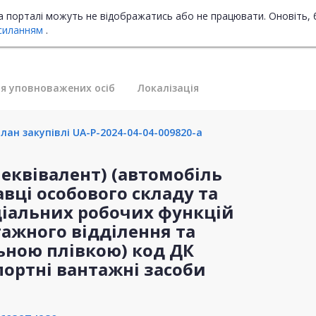
на порталі можуть не відображатись або не працювати. Оновіть, 
силанням
.
я уповноважених осіб
Локалізація
лан закупівлі UA-P-2024-04-04-009820-a
о еквівалент) (автомобіль
авці особового складу та
ціальних робочих функцій
тажного відділення та
ьною плівкою) код ДК
портні вантажні засоби