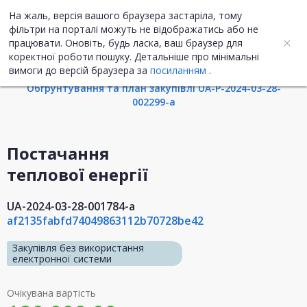
На жаль, версія вашого браузера застаріла, тому
UA
ENG
фільтри на порталі можуть не відображатись або не
працювати. Оновіть, будь ласка, ваш браузер для
коректної роботи пошуку. Детальніше про мінімальні
Інформація про закупівлю
вимоги до версій браузера за
посиланням
.
Обгрунтування та план закупівлі UA-P-2024-03-28-
002299-a
Постачання
теплової енергії
UA-2024-03-28-001784-a
af2135fabfd74049863112b70728be42
Закупівля без використання
електронної системи
Очікувана вартість