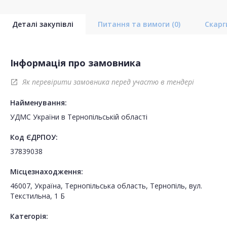
Деталі закупівлі
Питання та вимоги
(0)
Скар
Інформація про замовника
Як перевірити замовника перед участю в тендері
open_in_new
Найменування:
УДМС України в Тернопільській області
Код ЄДРПОУ:
37839038
Місцезнаходження:
46007, Україна, Тернопільська область, Тернопіль, вул.
Текстильна, 1 Б
Категорія: