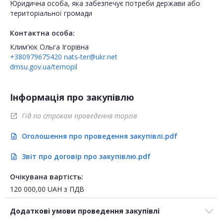
Юридична особа, яка забезпечує потреби держави або
територіальної громади
Контактна особа:
Клим'юк Ольга Ігорівна
+380979675420
nats-ter@ukr.net
dmsu.gov.ua/ternopil
Інформація про закупівлю
Гід по строкам проведення торгів
open_in_new
Оголошення про проведення закупівлі.pdf
description
Звіт про договір про закупівлю.pdf
description
Очікувана вартість:
120 000,00
UAH
з ПДВ
Додаткові умови проведення закупівлі