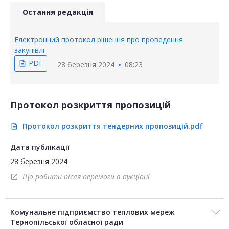
Остання редакція
Електронний протокол рішення про проведення
закупівлі
PDF
description
28 березня 2024
08:23
Протокол розкриття пропозицій
Протокол розкриття тендерних пропозицій.pdf
description
Дата публікації
28 березня 2024
Що робити після перемоги в аукціоні
open_in_new
Комунальне підприємство теплових мереж
Тернопільської обласної ради