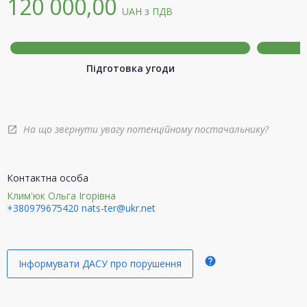
120 000,00
UAH
з ПДВ
Підготовка угоди
На що звернути увагу потенційному постачальнику?
open_in_new
Контактна особа
Клим'юк Ольга Ігорівна
+380979675420
nats-ter@ukr.net
help
Інформувати ДАСУ про порушення