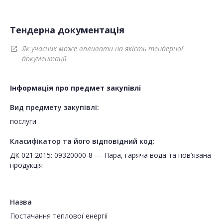
Тендерна документація
Як учасник може впливати на якість тендерної
open_in_new
документації
Інформація про предмет закупівлі
Вид предмету закупівлі:
послуги
Класифікатор та його відповідний код:
ДК 021:2015: 09320000-8 — Пара, гаряча вода та пов’язана
продукція
Назва
Постачання теплової енергії