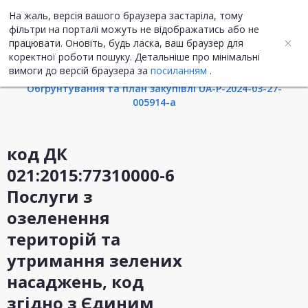
На жаль, версія вашого браузера застаріла, тому
UA
ENG
фільтри на порталі можуть не відображатись або не
працювати. Оновіть, будь ласка, ваш браузер для
коректної роботи пошуку. Детальніше про мінімальні
Інформація про закупівлю
вимоги до версій браузера за
посиланням
.
Обгрунтування та план закупівлі UA-P-2024-03-27-
005914-a
код ДК
021:2015:77310000-6
Послуги з
озеленення
територій та
утримання зелених
насаджень, код
згідно з Єдиним