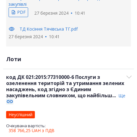
закупівлі
PDF
description
27 березня 2024
10:41
visibility
ТД Косіння Тячівська ТГ.pdf
27 березня 2024
10:41
Лоти
код ДК 021:2015:77310000-6 Послуги з
озеленення територій та утримання зелених
насаджень, код згідно з Єдиним
закупівельним словником, що найбільш...
Ще
link
Неуспішний
Очікувана вартість:
358 766,25
UAH
з ПДВ