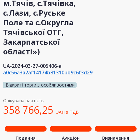
м.Тячів, с.Тячівка,
с.Лази, с.Руське
Поле та с.Округла
Тячівської ОТГ,
Закарпатської
області»)
UA-2024-03-27-005406-a
a0c56a3a2af14174b81310bb9c6f3d29
Відкриті торги з особливостями
Очікувана вартість
358 766,25
UAH
з ПДВ
Подання
Аукціон
Визначення