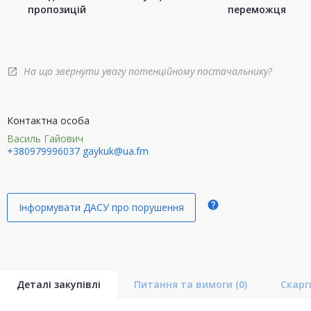
пропозицій
переможця
На що звернути увагу потенційному постачальнику?
open_in_new
Контактна особа
Василь Гайович
+380979996037
gaykuk@ua.fm
help
Інформувати ДАСУ про порушення
Деталі закупівлі
Питання та вимоги
(0)
Скар