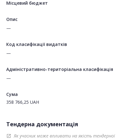
Місцевий бюджет
Опис
—
Код класифікації видатків
—
Адміністративно-територіальна класифікація
—
Сума
358 766,25
UAH
Тендерна документація
Як учасник може впливати на якість тендерної
open_in_new