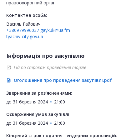
правоохоронний орган
Контактна особа:
Василь Гайович
+380979996037
gaykuk@ua.fm
tyachiv-city.gov.ua
Інформація про закупівлю
Гід по строкам проведення торгів
open_in_new
Оголошення про проведення закупівлі.pdf
description
Звернення за роз'ясненнями:
до
31 березня 2024
21:00
Оскарження умов закупівлі:
до
31 березня 2024
21:00
Кінцевий строк подання тендерних пропозицій: