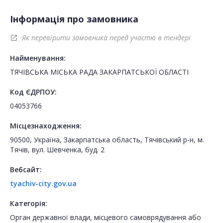
Інформація про замовника
Як перевірити замовника перед участю в тендері
open_in_new
Найменування:
ТЯЧІВСЬКА МІСЬКА РАДА ЗАКАРПАТСЬКОЇ ОБЛАСТІ
Код ЄДРПОУ:
04053766
Місцезнаходження:
90500, Україна, Закарпатська область, Тячівський р-н, м.
Тячів, вул. Шевченка, буд. 2
Вебсайт:
tyachiv-city.gov.ua
Категорія:
Орган державної влади, місцевого самоврядування або