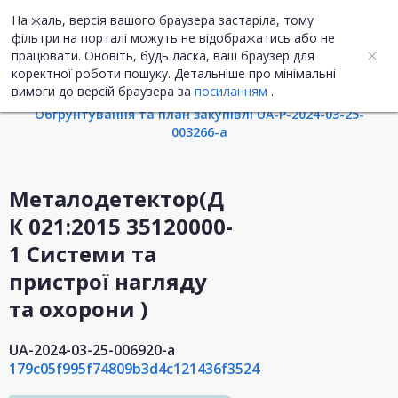
На жаль, версія вашого браузера застаріла, тому
UA
ENG
фільтри на порталі можуть не відображатись або не
працювати. Оновіть, будь ласка, ваш браузер для
коректної роботи пошуку. Детальніше про мінімальні
Інформація про закупівлю
вимоги до версій браузера за
посиланням
.
Обгрунтування та план закупівлі UA-P-2024-03-25-
003266-a
Металодетектор(Д
К 021:2015 35120000-
1 Системи та
пристрої нагляду
та охорони )
UA-2024-03-25-006920-a
179c05f995f74809b3d4c121436f3524