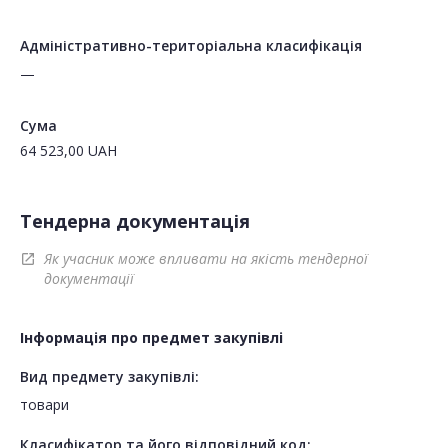
Адміністративно-територіальна класифікація
—
Сума
64 523,00
UAH
Тендерна документація
Як учасник може впливати на якість тендерної
open_in_new
документації
Інформація про предмет закупівлі
Вид предмету закупівлі:
товари
Класифікатор та його відповідний код: