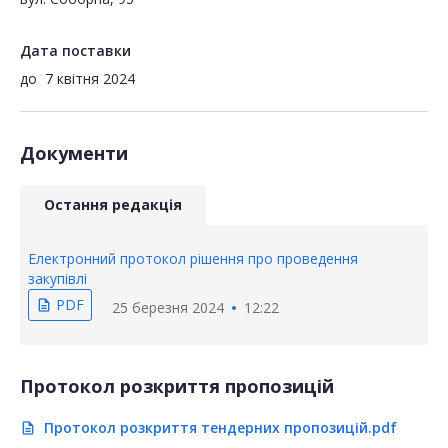
Дата поставки
до
7 квітня 2024
Документи
Остання редакція
Електронний протокол рішення про проведення
закупівлі
PDF
description
25 березня 2024
12:22
Протокол розкриття пропозицій
Протокол розкриття тендерних пропозицій.pdf
description