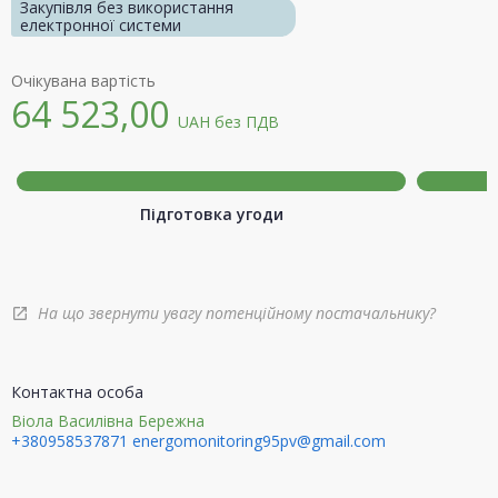
Закупівля без використання
електронної системи
Очікувана вартість
64 523,00
UAH
без ПДВ
Підготовка угоди
На що звернути увагу потенційному постачальнику?
open_in_new
Контактна особа
Віола Василівна Бережна
+380958537871
energomonitoring95pv@gmail.com