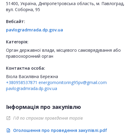
51400, Україна, Дніпропетровська область, м. Павлоград,
вул. Соборна, 95
Вебсайт:
pavlogradmrada.dp.gov.ua
Категорія:
Орган державної влади, місцевого самоврядування або
правоохоронний орган
Контактна особа:
Віола Василівна Бережна
+380958537871
energomonitoring95pv@gmail.com
pavlogradmrada.dp.gov.ua
Інформація про закупівлю
Гід по строкам проведення торгів
open_in_new
Оголошення про проведення закупівлі.pdf
description