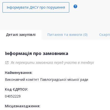
help
Інформувати ДАСУ про порушення
Деталі закупівлі
Питання та вимоги
(0)
Скар
Інформація про замовника
Як перевірити замовника перед участю в тендері
open_in_new
Найменування:
Виконавчий комітет Павлоградської міської ради
Код ЄДРПОУ:
04052229
Місцезнаходження: