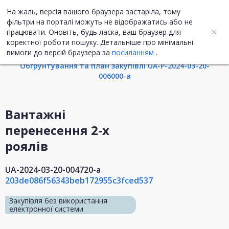
На жаль, версія вашого браузера застаріла, тому
UA
ENG
фільтри на порталі можуть не відображатись або не
працювати. Оновіть, будь ласка, ваш браузер для
коректної роботи пошуку. Детальніше про мінімальні
Інформація про закупівлю
вимоги до версій браузера за
посиланням
.
Обгрунтування та план закупівлі UA-P-2024-03-20-
006000-a
Вантажні
перенесення 2-х
роялів
UA-2024-03-20-004720-a
203de086f56343beb172955c3fced537
Закупівля без використання
електронної системи