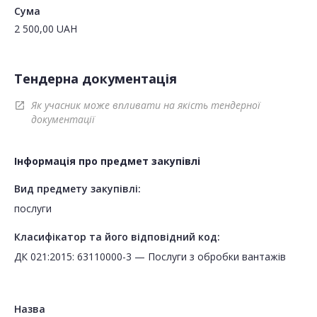
Сума
2 500,00
UAH
Тендерна документація
Як учасник може впливати на якість тендерної
open_in_new
документації
Інформація про предмет закупівлі
Вид предмету закупівлі:
послуги
Класифікатор та його відповідний код:
ДК 021:2015: 63110000-3 — Послуги з обробки вантажів
Назва