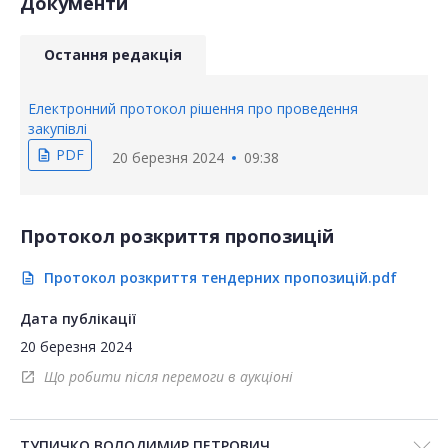
Документи
Остання редакція
Електронний протокол рішення про проведення
закупівлі
PDF
description
20 березня 2024
09:38
Протокол розкриття пропозицій
Протокол розкриття тендерних пропозицій.pdf
description
Дата публікації
20 березня 2024
Що робити після перемоги в аукціоні
open_in_new
ТУПИЧКО ВОЛОДИМИР ПЕТРОВИЧ