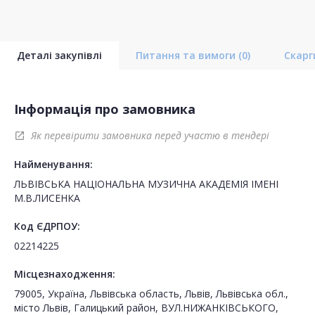
Деталі закупівлі
Питання та вимоги
(0)
Скар
Інформація про замовника
Як перевірити замовника перед участю в тендері
open_in_new
Найменування:
ЛЬВІВСЬКА НАЦІОНАЛЬНА МУЗИЧНА АКАДЕМІЯ ІМЕНІ
М.В.ЛИСЕНКА
Код ЄДРПОУ:
02214225
Місцезнаходження:
79005, Україна, Львівська область, Львів, Львівська обл.,
місто Львів, Галицький район, ВУЛ.НИЖАНКІВСЬКОГО,