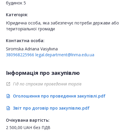
будинок 5
Категорія:
Юридична особа, яка забезпечує потреби держави або
територіальної громади
Контактна особа:
Siromska Adriana Vasylivna
380968225966
legal.department@lnma.edu.ua
Інформація про закупівлю
Гід по строкам проведення торгів
open_in_new
Оголошення про проведення закупівлі.pdf
description
Звіт про договір про закупівлю.pdf
description
Очікувана вартість:
2 500,00
UAH
без ПДВ