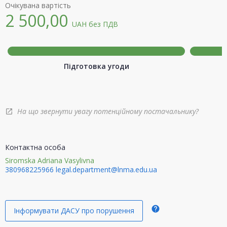
Очікувана вартість
2 500,00
UAH
без ПДВ
Підготовка угоди
На що звернути увагу потенційному постачальнику?
open_in_new
Контактна особа
Siromska Adriana Vasylivna
380968225966
legal.department@lnma.edu.ua
help
Інформувати ДАСУ про порушення