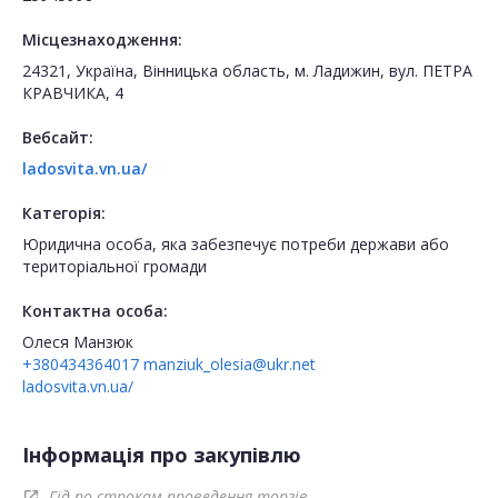
Місцезнаходження:
24321, Україна, Вінницька область, м. Ладижин, вул. ПЕТРА
КРАВЧИКА, 4
Вебсайт:
ladosvita.vn.ua/
Категорія:
Юридична особа, яка забезпечує потреби держави або
територіальної громади
Контактна особа:
Олеся Манзюк
+380434364017
manziuk_olesia@ukr.net
ladosvita.vn.ua/
Інформація про закупівлю
Гід по строкам проведення торгів
open_in_new