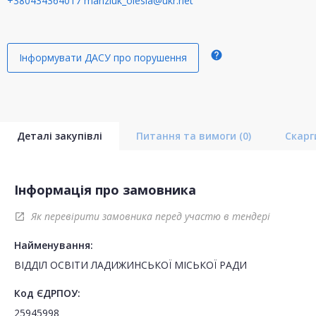
+380434364017
manziuk_olesia@ukr.net
help
Інформувати ДАСУ про порушення
Деталі закупівлі
Питання та вимоги
(0)
Скар
Інформація про замовника
Як перевірити замовника перед участю в тендері
open_in_new
Найменування:
ВІДДІЛ ОСВІТИ ЛАДИЖИНСЬКОЇ МІСЬКОЇ РАДИ
Код ЄДРПОУ:
25945998