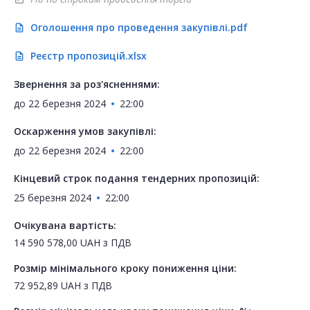
Оголошення про проведення закупівлі.pdf
description
Реєстр пропозицій.xlsx
description
Звернення за роз'ясненнями:
до
22 березня 2024
22:00
Оскарження умов закупівлі:
до
22 березня 2024
22:00
Кінцевий строк подання тендерних пропозицій:
25 березня 2024
22:00
Очікувана вартість:
14 590 578,00
UAH
з ПДВ
Розмір мінімального кроку пониження ціни:
72 952,89
UAH
з ПДВ