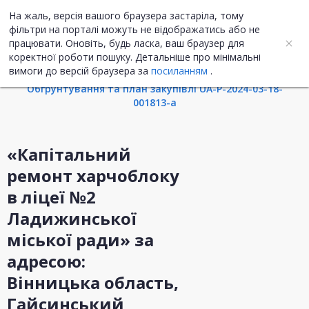
На жаль, версія вашого браузера застаріла, тому
UA
ENG
фільтри на порталі можуть не відображатись або не
працювати. Оновіть, будь ласка, ваш браузер для
коректної роботи пошуку. Детальніше про мінімальні
Інформація про закупівлю
вимоги до версій браузера за
посиланням
.
Обгрунтування та план закупівлі UA-P-2024-03-18-
001813-a
«Капітальний
ремонт харчоблоку
в ліцеї №2
Ладижинської
міської ради» за
адресою:
Вінницька область,
Гайсинський