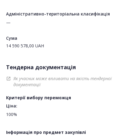
Адміністративно-територіальна класифікація
—
Сума
14 590 578,00
UAH
Тендерна документація
Як учасник може впливати на якість тендерної
open_in_new
документації
Критерії вибору переможця
Ціна:
100%
Інформація про предмет закупівлі