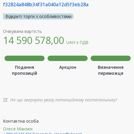
f32824a848b34f31a040a12d5f3eb28a
Відкриті торги з особливостями
Очікувана вартість
14 590 578,00
UAH
з ПДВ
Подання
Аукціон
Визначення
пропозицій
переможця
На що звернути увагу потенційному постачальнику?
open_in_new
Контактна особа
Олеся Манзюк