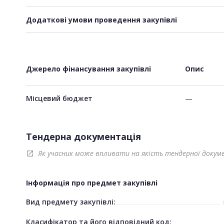
Додаткові умови проведення закупівлі
Джерело фінансування закупівлі
Опис
Місцевий бюджет
—
Тендерна документація
Як учасник може впливати на якість тендерної докум
open_in_new
Інформація про предмет закупівлі
Вид предмету закупівлі:
Класифікатор та його відповідний код: