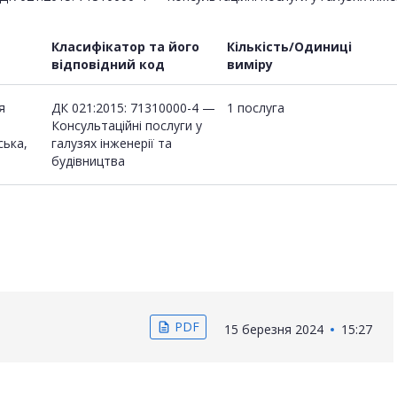
Класифікатор та його
Кількість/Одиниці
відповідний код
виміру
я
ДК 021:2015: 71310000-4 —
1 послуга
Консультаційні послуги у
ська,
галузях інженерії та
будівництва
PDF
description
15 березня 2024
15:27