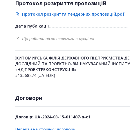
Протокол розкриття пропозицій
Протокол розкриття тендерних пропозицій.pdf
description
Дата публікації
Що робити після перемоги в аукціоні
open_in_new
ЖИТОМИРСЬКА ФІЛІЯ ДЕРЖАВНОГО ПІДПРИЄМСТВА Д
ДОСЛІДНИЙ ТА ПРОЕКТНО-ВИШУКУВАЛЬНИЙ ІНСТИТ
«НДІПРОЕКТРЕКОНСТРУКЦІЯ»
#13568274 (UA-EDR)
Договори
Договір: UA-2024-03-15-011407-a-c1
Перейти на сторінку договору