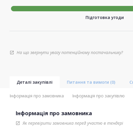
Підготовка угоди
На що звернути увагу потенційному постачальнику?
open_in_new
Деталі закупівлі
Питання та вимоги
(0)
С
Інформація про замовника
Інформація про закупівлю
Інформація про замовника
Як перевірити замовника перед участю в тендері
open_in_new