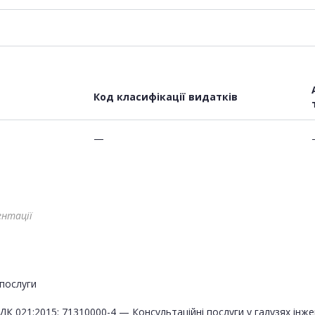
Код класифікації видатків
—
ентації
послуги
ДК 021:2015: 71310000-4 — Консультаційні послуги у галузях інже