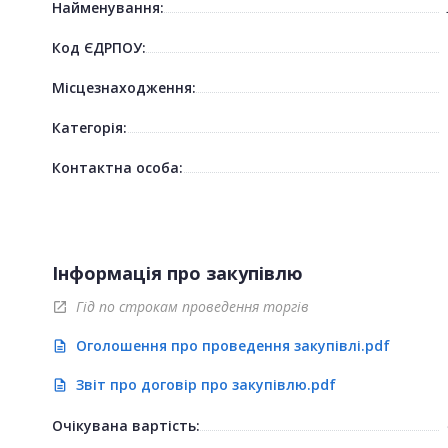
Найменування:
Код ЄДРПОУ:
Місцезнаходження:
Категорія:
Контактна особа:
Інформація про закупівлю
Гід по строкам проведення торгів
open_in_new
Оголошення про проведення закупівлі.pdf
description
Звіт про договір про закупівлю.pdf
description
Очікувана вартість: