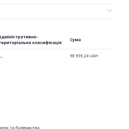
Адміністративно-
Сума
територіальна класифікація
98 959,24
UAH
—
нерії та будівництва