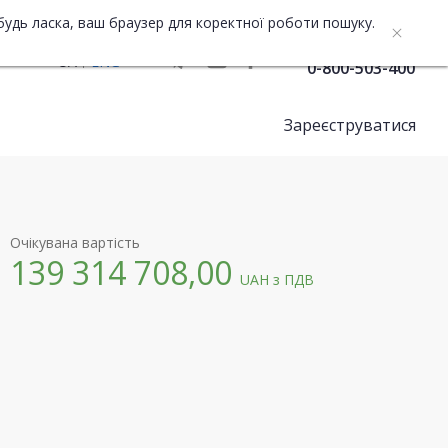
будь ласка, ваш браузер для коректної роботи пошуку.
Служба підтримки
UA
ENG
0-800-503-400
Зареєструватися
Очікувана вартість
139 314 708,00
UAH
з ПДВ