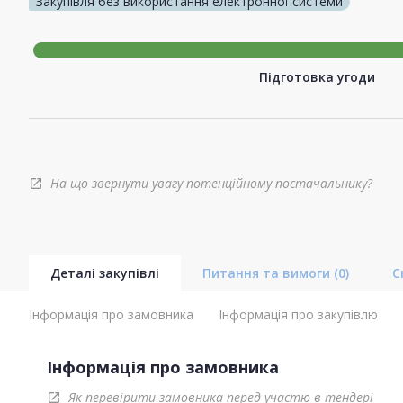
Закупівля без використання електронної системи
Підготовка угоди
На що звернути увагу потенційному постачальнику?
open_in_new
Деталі закупівлі
Питання та вимоги
(0)
С
Інформація про замовника
Інформація про закупівлю
Інформація про замовника
Як перевірити замовника перед участю в тендері
open_in_new