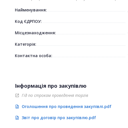
Найменування:
Код ЄДРПОУ:
Місцезнаходження:
Категорія:
Контактна особа:
Інформація про закупівлю
Гід по строкам проведення торгів
open_in_new
Оголошення про проведення закупівлі.pdf
description
Звіт про договір про закупівлю.pdf
description