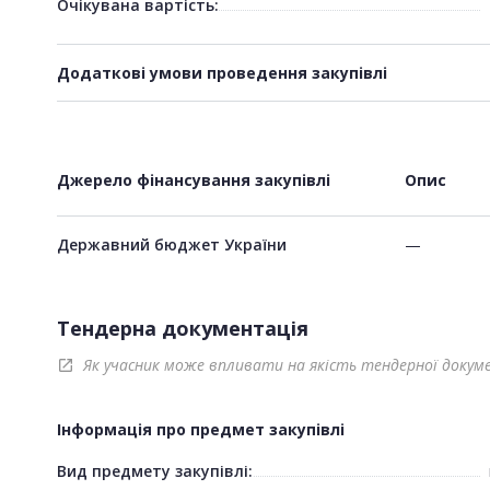
Очікувана вартість:
Додаткові умови проведення закупівлі
Джерело фінансування закупівлі
Опис
Державний бюджет України
—
Тендерна документація
Як учасник може впливати на якість тендерної докум
open_in_new
Інформація про предмет закупівлі
Вид предмету закупівлі: