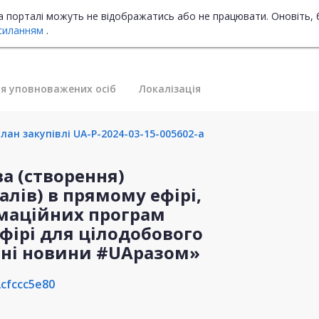
на порталі можуть не відображатись або не працювати. Оновіть, 
силанням
.
я уповноважених осіб
Локалізація
лан закупівлі UA-P-2024-03-15-005602-a
а (створення)
лів) в прямому ефірі,
рмаційних програм
ефірі для цілодобового
ні новини #UAразом»
cfccc5e80