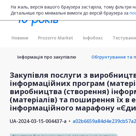
На жаль, версія вашого браузера застаріла, тому фільтри 
Детальніше про мінімальні вимоги до версій браузера за
по
Новини
Prozorro Market
Інфобокс
Тестуванн
Інформація про закупівлю
Обгрунтування та п
Закупівля послуги з виробництв
інформаційних програм (матеріа
виробництва (створення) інфо
(матеріалів) та поширення їх в 
інформаційного марафону «Єди
UA-2024-03-15-004437-a
a02b6659a84d4e239cb57a2