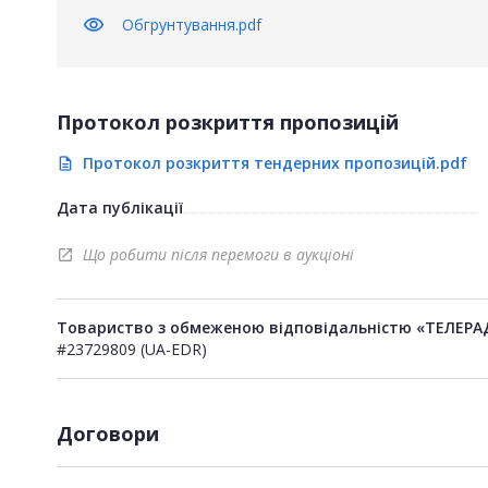
visibility
Обгрунтування.pdf
Протокол розкриття пропозицій
Протокол розкриття тендерних пропозицій.pdf
description
Дата публікації
Що робити після перемоги в аукціоні
open_in_new
Товариство з обмеженою відповідальністю «ТЕЛЕРА
#23729809 (UA-EDR)
Договори