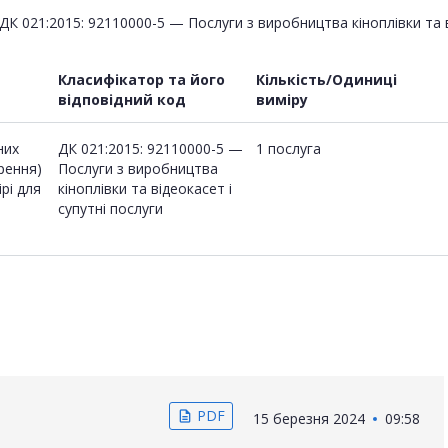
ДК 021:2015: 92110000-5 — Послуги з виробництва кіноплівки та в
Класифікатор та його
Кількість/Одиниці
відповідний код
виміру
них
ДК 021:2015: 92110000-5 —
1 послуга
рення)
Послуги з виробництва
рі для
кіноплівки та відеокасет і
супутні послуги
PDF
description
15 березня 2024
09:58