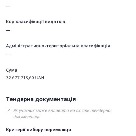
—
Код класифікації видатків
—
Адміністративно-територіальна класифікація
—
Сума
32 677 713,60
UAH
Тендерна документація
Як учасник може впливати на якість тендерної
open_in_new
документації
Критерії вибору переможця