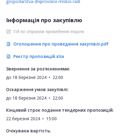
gospodarstva-dniprovskoi-miskoi-radi
Інформація про закупівлю
Гід по строкам проведення торгів
open_in_new
Оголошення про проведення закупівлі.pdf
description
Реєстр пропозицій.xlsx
description
Звернення за роз'ясненнями:
до
18 березня 2024
22:00
Оскарження умов закупівлі:
до
18 березня 2024
22:00
Кінцевий строк подання тендерних пропозицій:
22 березня 2024
15:00
Очікувана вартість: