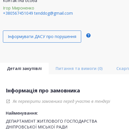
Контактна особа
Ігор Мироненко
+380567451049
tenddog@gmail.com
help
Інформувати ДАСУ про порушення
Деталі закупівлі
Питання та вимоги
(0)
Скар
Інформація про замовника
Як перевірити замовника перед участю в тендері
open_in_new
Найменування:
ДЕПАРТАМЕНТ ЖИТЛОВОГО ГОСПОДАРСТВА
ДНІПРОВСЬКОЇ МІСЬКОЇ РАДИ