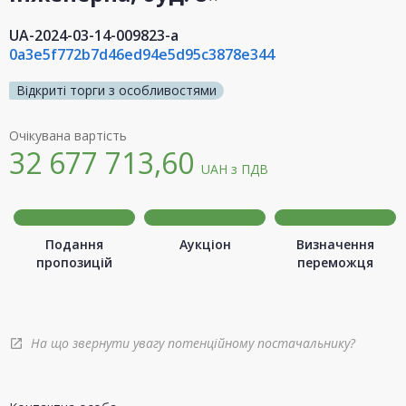
UA-2024-03-14-009823-a
0a3e5f772b7d46ed94e5d95c3878e344
Відкриті торги з особливостями
Очікувана вартість
32 677 713,60
UAH
з ПДВ
Подання
Аукціон
Визначення
пропозицій
переможця
На що звернути увагу потенційному постачальнику?
open_in_new