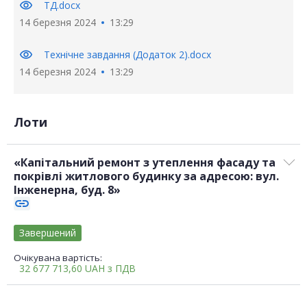
visibility
ТД.docx
14 березня 2024
13:29
visibility
Технічне завдання (Додаток 2).docx
14 березня 2024
13:29
Лоти
«Капітальний ремонт з утеплення фасаду та
покрівлі житлового будинку за адресою: вул.
Інженерна, буд. 8»
link
Завершений
Очікувана вартість:
32 677 713,60
UAH
з ПДВ