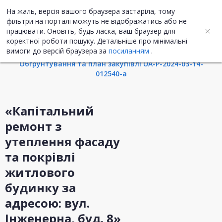
На жаль, версія вашого браузера застаріла, тому
UA
ENG
фільтри на порталі можуть не відображатись або не
працювати. Оновіть, будь ласка, ваш браузер для
коректної роботи пошуку. Детальніше про мінімальні
Інформація про закупівлю
вимоги до версій браузера за
посиланням
.
Обгрунтування та план закупівлі UA-P-2024-03-14-
012540-a
«Капітальний
ремонт з
утеплення фасаду
та покрівлі
житлового
будинку за
адресою: вул.
Інженерна, буд. 8»