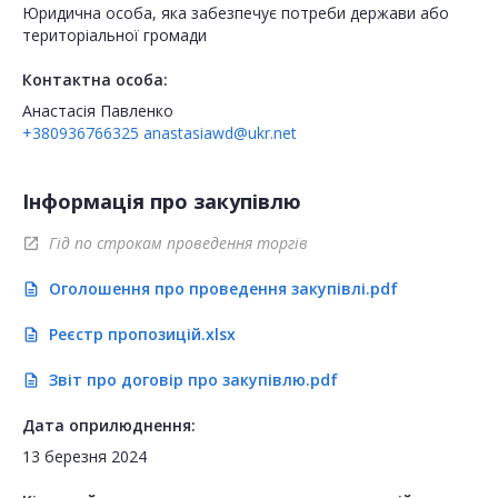
Юридична особа, яка забезпечує потреби держави або
територіальної громади
Контактна особа:
Анастасія Павленко
+380936766325
anastasiawd@ukr.net
Інформація про закупівлю
Гід по строкам проведення торгів
open_in_new
Оголошення про проведення закупівлі.pdf
description
Реєстр пропозицій.xlsx
description
Звіт про договір про закупівлю.pdf
description
Дата оприлюднення:
13 березня 2024