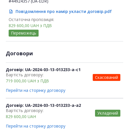
#44924357 (UA-EDR)
Повідомлення про намір укласти договір.pdf
description
Остаточна пропозиція:
829 600,00
UAH
з ПДВ
Переможець
Договори
Договір: UA-2024-03-13-013233-a-c1
Вартість договору:
Скасований
719 000,00
UAH
з ПДВ
Перейти на сторінку договору
Договір: UA-2024-03-13-013233-a-a2
Вартість договору:
Укладений
829 600,00
UAH
Перейти на сторінку договору