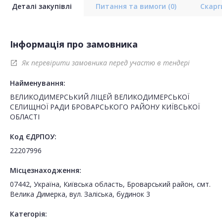
Деталі закупівлі
Питання та вимоги
(0)
Скар
Інформація про замовника
Як перевірити замовника перед участю в тендері
open_in_new
Найменування:
ВЕЛИКОДИМЕРСЬКИЙ ЛІЦЕЙ ВЕЛИКОДИМЕРСЬКОЇ
СЕЛИЩНОЇ РАДИ БРОВАРСЬКОГО РАЙОНУ КИЇВСЬКОЇ
ОБЛАСТІ
Код ЄДРПОУ:
22207996
Місцезнаходження:
07442, Україна, Київська область, Броварський район, смт.
Велика Димерка, вул. Заліська, будинок 3
Категорія: