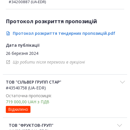
#34200887 (UA-EDR)
Протокол розкриття пропозицій
Протокол розкриття тендерних пропозицій.pdf
description
Дата публікації
26 березня 2024
Що робити після перемоги в аукціоні
open_in_new
ТОВ "СІЛЬВЕР ГРУПП СТАР"
#43540758 (UA-EDR)
Остаточна пропозиція:
719 000,00
UAH
з ПДВ
Відхилено
ТОВ "ФРУКТОВ-ГРУП"