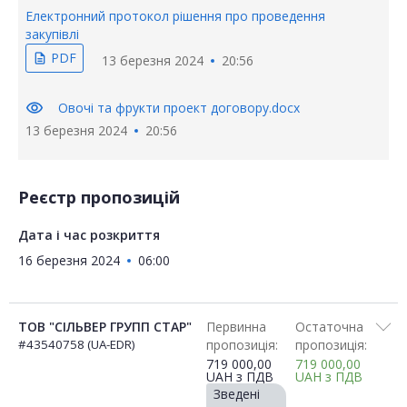
Електронний протокол рішення про проведення
закупівлі
PDF
description
13 березня 2024
20:56
visibility
Овочі та фрукти проект договору.docx
13 березня 2024
20:56
Реєстр пропозицій
Дата і час розкриття
16 березня 2024
06:00
ТОВ "СІЛЬВЕР ГРУПП СТАР"
Первинна
Остаточна
#43540758 (UA-EDR)
пропозиція:
пропозиція:
719 000,00
719 000,00
UAH
з ПДВ
UAH
з ПДВ
Зведені