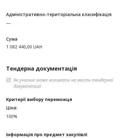
Адміністративно-територіальна класифікація
—
Сума
1 082 440,00
UAH
Тендерна документація
Як учасник може впливати на якість тендерної
open_in_new
документації
Критерії вибору переможця
Ціна:
100%
Інформація про предмет закупівлі