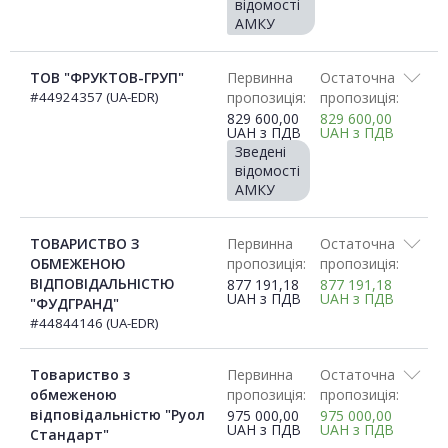
відомості
АМКУ
ТОВ "ФРУКТОВ-ГРУП"
Первинна
Остаточна
#44924357 (UA-EDR)
пропозиція:
пропозиція:
829 600,00
829 600,00
UAH
з ПДВ
UAH
з ПДВ
Зведені
відомості
АМКУ
ТОВАРИСТВО З
Первинна
Остаточна
ОБМЕЖЕНОЮ
пропозиція:
пропозиція:
ВІДПОВІДАЛЬНІСТЮ
877 191,18
877 191,18
UAH
з ПДВ
UAH
з ПДВ
"ФУДГРАНД"
#44844146 (UA-EDR)
Товариство з
Первинна
Остаточна
обмеженою
пропозиція:
пропозиція:
відповідальністю "Руол
975 000,00
975 000,00
UAH
з ПДВ
UAH
з ПДВ
Стандарт"