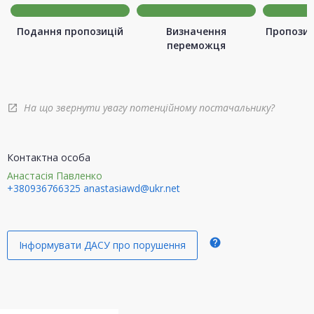
Подання пропозицій
Визначення
Пропозиц
переможця
На що звернути увагу потенційному постачальнику?
open_in_new
Контактна особа
Анастасія Павленко
+380936766325
anastasiawd@ukr.net
help
Інформувати ДАСУ про порушення