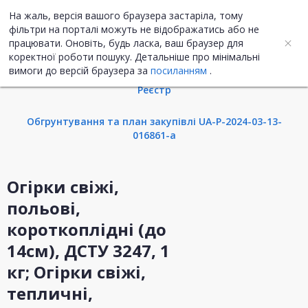
На жаль, версія вашого браузера застаріла, тому
UA
ENG
фільтри на порталі можуть не відображатись або не
працювати. Оновіть, будь ласка, ваш браузер для
коректної роботи пошуку. Детальніше про мінімальні
Інформація про закупівлю
вимоги до версій браузера за
посиланням
.
Реєстр
Обгрунтування та план закупівлі UA-P-2024-03-13-
016861-a
Огірки свіжі,
польові,
короткоплідні (до
14см), ДСТУ 3247, 1
кг; Огірки свіжі,
тепличні,